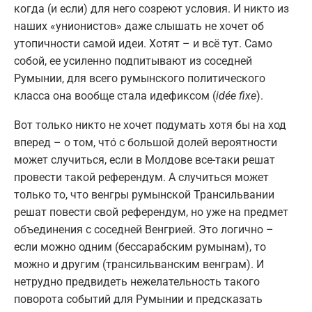
когда (и если) для него созреют условия. И никто из
наших «унионистов» даже слышать не хочет об
утопичности самой идеи. Хотят – и всё тут. Само
собой, ее усиленно подпитывают из соседней
Румынии, для всего румынского политического
класса она вообще стала идефиксом (
idée fixe
).
Вот только никто не хочет подумать хотя бы на ход
вперед – о том, чтó с большой долей вероятности
может случиться, если в Молдове все-таки решат
провести такой референдум. А случиться может
только то, что венгры румынской Трансильвании
решат повести свой референдум, но уже на предмет
объединения с соседней Венгрией. Это логично –
если можно одним (бессарабским румынам), то
можно и другим (трансильванским венграм). И
нетрудно предвидеть нежелательность такого
поворота событий для Румынии и предсказать