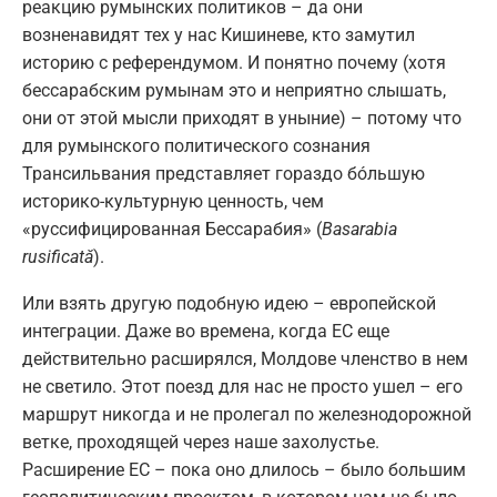
реакцию румынских политиков – да они
возненавидят тех у нас Кишиневе, кто замутил
историю с референдумом. И понятно почему (хотя
бессарабским румынам это и неприятно слышать,
они от этой мысли приходят в уныние) – потому что
для румынского политического сознания
Трансильвания представляет гораздо бóльшую
историко-культурную ценность, чем
«руссифицированная Бессарабия» (
Basarabia
rusificată
).
Или взять другую подобную идею – европейской
интеграции. Даже во времена, когда ЕС еще
действительно расширялся, Молдове членство в нем
не светило. Этот поезд для нас не просто ушел – его
маршрут никогда и не пролегал по железнодорожной
ветке, проходящей через наше захолустье.
Расширение ЕС – пока оно длилось – было большим