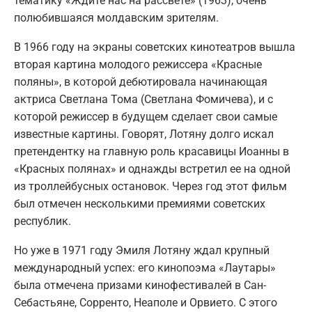
тематику «Ждите нас на рассвете» (1963), очень
полюбившаяся молдавским зрителям.
В 1966 году на экраны советских кинотеатров вышла
вторая картина молодого режиссера «Красные
поляны», в которой дебютировала начинающая
актриса Светлана Тома (Светлана Фомичева), и с
которой режиссер в будущем сделает свои самые
известные картины. Говорят, Лотяну долго искал
претендентку на главную роль красавицы Иоанны в
«Красных полянах» и однажды встретил ее на одной
из троллейбусных остановок. Через год этот фильм
был отмечен несколькими премиями советских
республик.
Но уже в 1971 году Эмиля Лотяну ждал крупный
международный успех: его кинопоэма «Лаутары»
была отмечена призами кинофестивалей в Сан-
Себастьяне, Сорренто, Неаполе и Орвието. С этого