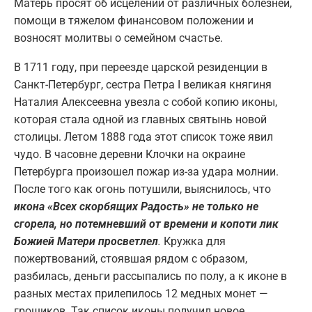
Матерь просят об исцелении от различных болезней,
помощи в тяжелом финансовом положении и
возносят молитвы о семейном счастье.
В 1711 году, при переезде царской резиденции в
Санкт-Петербург, сестра Петра I великая княгиня
Наталия Алексеевна увезла с собой копию иконы,
которая стала одной из главных святынь новой
столицы. Летом 1888 года этот список тоже явил
чудо. В часовне деревни Клочки на окраине
Петербурга произошел пожар из-за удара молнии.
После того как огонь потушили, выяснилось, что
икона «Всех скорбящих Радость» не только не
сгорела, но потемневший от времени и копоти лик
Божией Матери просветлел
.
Кружка для
пожертвований, стоявшая рядом с образом,
разбилась, деньги рассыпались по полу, а к иконе в
разных местах прилепилось 12 медных монет —
грошиков. Так список иконы получил новое