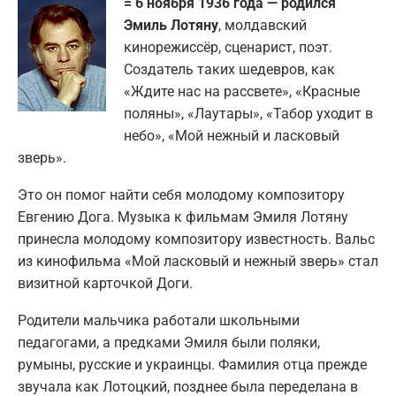
= 6 ноября 1936 года — родился
Эмиль Лотяну
, молдавский
кинорежиссёр, сценарист, поэт.
Создатель таких шедевров, как
«Ждите нас на рассвете», «Красные
поляны», «Лаутары», «Табор уходит в
небо», «Мой нежный и ласковый
зверь».
Это он помог найти себя молодому композитору
Евгению Дога. Музыка к фильмам Эмиля Лотяну
принесла молодому композитору известность. Вальс
из кинофильма «Мой ласковый и нежный зверь» стал
визитной карточкой Доги.
Родители мальчика работали школьными
педагогами, а предками Эмиля были поляки,
румыны, русские и украинцы. Фамилия отца прежде
звучала как Лотоцкий, позднее была переделана в