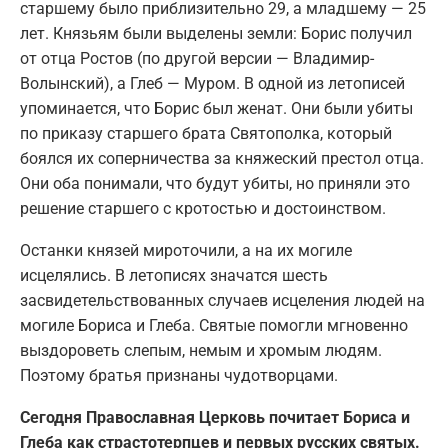
старшему было приблизительно 29, а младшему — 25
лет. Князьям были выделены земли: Борис получил
от отца Ростов (по другой версии — Владимир-
Волынский), а Глеб — Муром. В одной из летописей
упоминается, что Борис был женат. Они были убиты
по приказу старшего брата Святополка, который
боялся их соперничества за княжеский престол отца.
Они оба понимали, что будут убиты, но приняли это
решение старшего с кротостью и достоинством.
Останки князей мироточили, а на их могиле
исцелялись. В летописях значатся шесть
засвидетельствованных случаев исцеления людей на
могиле Бориса и Глеба. Святые помогли мгновенно
выздороветь слепым, немым и хромым людям.
Поэтому братья признаны чудотворцами.
Сегодня Православная Церковь почитает Бориса и
Глеба как страстотерпцев и первых русских святых.