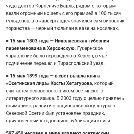
чуда доктор Корнелиус Барль, рядом с которым
везли огромный кошель с его премией в 100 тысяч
гульденов, а в «арьергарде» значился сам виновник
торжества — черный тюльпан в вазе на носилках.
= 15 мая 1803 года — Николаевская губерния
переименована в Херсонскую.
Губернское
управление было переведено в Херсон, в чье
подчинение перешел и Тираспольский уезд.
= 15 мая 1899 года — в свет вышла книга
«Осетинская лира» Косты Хетагурова
, который
считается основоположником осетинского
литературного языка. В 2003 году с целью привлечь
внимание к развитию национальной культуры в
Северной Осетии был установлен праздник,
приуроченный к годовщине публикации книги.
597 450 человек в мире владеют осетинским