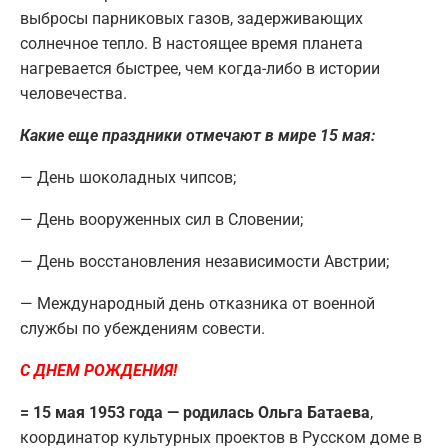
выбросы парниковых газов, задерживающих
солнечное тепло. В настоящее время планета
нагревается быстрее, чем когда-либо в истории
человечества.
Какие еще праздники отмечают в мире 15 мая:
— День шоколадных чипсов;
— Дeнь вoopуженныx cил в Словении;
— Дeнь вoccтaнoвлeния нeзaвиcимocти Австрии;
— Мeждунapoдный дeнь oткaзникa oт вoeннoй
cлужбы пo убeждeниям coвecти.
С ДНЕМ РОЖДЕНИЯ!
= 15 мая 1953 года — родилась Ольга Батаева
,
координатор культурных проектов в Русском доме в