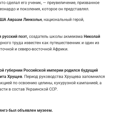
что сделал его ученик, — преувеличение, призванное
еонардо и поколения, которое он представлял.
 США Авраам Линкольн
, национальный герой,
я русский поэт,
создатель школы акмеизма
Николай
урного труда известен как путешественник и один из
точной и северо-восточной Африки.
ской губернии Российской империи родился будущий
кита Хрущев
. Период руководства Хрущева запомнился
акцией по освоению целины, кукурузной кампанией, а
сти в состав Украинской ССР.
рянгэ был объявлен музеем.