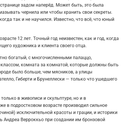
 странице задом наперёд. Может быть, это была
змазывать чернила или чтобы хранить свои секреты.
огда так и не научился. Известно, что всё, что юный
зрасте 12 лет. Точный год неизвестен, как и год, когда
ущего художника и клиента своего отца.
тно богатый, с многочисленными палаццо,
классом, комната за комнатой, которые должны быть
ороде было больше, чем мясников, а улицы
телло, Гиберти и Брунеллески — только что ушедшего
только в живописи и скульптуре, но и в
же в подростковом возрасте производил сильное
жчиной) исключительной красоты и грации, и историки
ть Андреа Верроккьо при создании им бронзовой