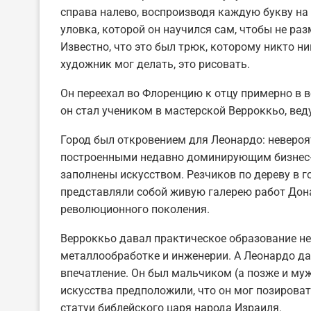
справа налево, воспроизводя каждую букву на
уловка, которой он научился сам, чтобы не ра
Известно, что это был трюк, которому никто ник
художник мог делать, это рисовать.
Он переехал во Флоренцию к отцу примерно в во
он стал учеником в мастерской Верроккьо, вед
Город был откровением для Леонардо: невероя
построенными недавно доминирующим бизнес-
заполнены искусством. Резчиков по дереву в г
представляли собой живую галерею работ Дона
революционного поколения.
Верроккьо давал практическое образование не 
металлообработке и инженерии. А Леонардо да
впечатление. Он был мальчиком (а позже и му
искусства предположили, что он мог позирова
статуи библейского царя народа Израиля.