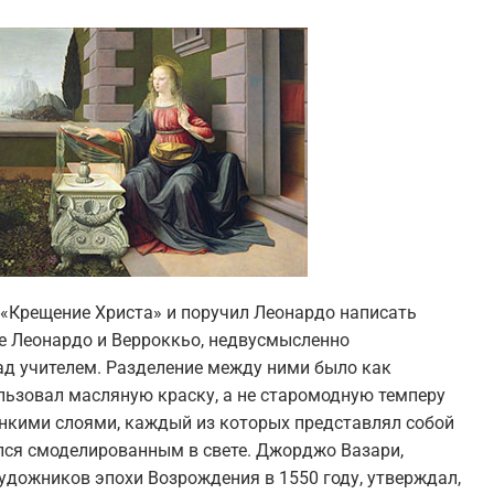
 «Крещение Христа» и поручил Леонардо написать
ые Леонардо и Верроккьо, недвусмысленно
ад учителем. Разделение между ними было как
ользовал масляную краску, а не старомодную темперу
тонкими слоями, каждый из которых представлял собой
ался смоделированным в свете. Джорджо Вазари,
дожников эпохи Возрождения в 1550 году, утверждал,