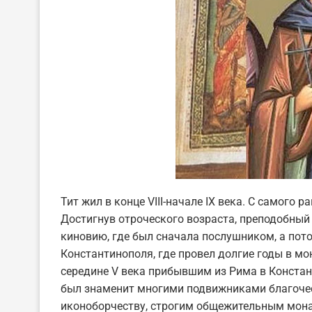
Тит жил в конце VIII-начале IX века. С самого 
Достигнув отроческого возраста, преподобны
киновию, где был сначала послушником, а пот
Константинополя, где провел долгие годы в мо
середине V века прибывшим из Рима в Конста
был знаменит многими подвижниками благоче
иконоборчеству, строгим общежительным мона