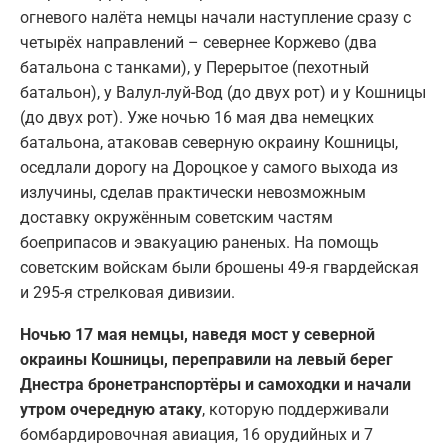
огневого налёта немцы начали наступление сразу с
четырёх направлений – севернее Коржево (два
батальона с танками), у Перерытое (пехотный
батальон), у Валул-луй-Вод (до двух рот) и у Кошницы
(до двух рот). Уже ночью 16 мая два немецких
батальона, атаковав северную окраину Кошницы,
оседлали дорогу на Дороцкое у самого выхода из
излучины, сделав практически невозможным
доставку окружённым советским частям
боеприпасов и эвакуацию раненых. На помощь
советским войскам были брошены 49-я гвардейская
и 295-я стрелковая дивизии.
Ночью 17 мая немцы, наведя мост у северной
окраины Кошницы, переправили на левый берег
Днестра бронетранспортёры и самоходки и начали
утром очередную атаку
, которую поддерживали
бомбардировочная авиация, 16 орудийных и 7