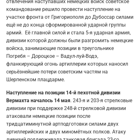
отвлечения наступавших немецких войск советское
командование решило провести наступление на
участке фронта от Григориополя до Дубоссар силами
ещё не до конца сформированной ударной группы
армий. Её главной силой и стала 5-я ударная армия,
дивизии которой должны были разгромить немецкие
войска, занимающие позиции в треугольнике
Погребя – Дороцкое – Вадул-луй-Водэ,
фланкирующий огонь артиллерии которых наносил
серьёзнейшие потери советским частям на
Шерпенском плацдарме.
Наступление на позиции 14-й пехотной дивизии
Вермахта началось 14 мая
. 243-я и 203-я стрелковые
дивизии при поддержке 248-й стрелковой дивизии
атаковали немецкие позиции после
тридцатиминутной артподготовки силами двух
артиллерийских и двух миномётных полков. Атаку
дивизий поддерживала танковая бригада 23-го