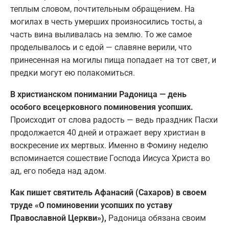
теплым словом, почтительным обращением. На
могилах в честь умерших произносились тосты, а
часть вина выливалась на землю. То же самое
проделывалось и с едой — славяне верили, что
принесенная на могилы пища попадает на тот свет, и
предки могут ею полакомиться.
В христианском понимании Радоница — день
особого всецерковного поминовения усопших.
Происходит от слова радость — ведь праздник Пасхи
продолжается 40 дней и отражает веру христиан в
воскресение их мертвых. Именно в Фомину неделю
вспоминается сошествие Господа Иисуса Христа во
ад, его победа над адом.
Как пишет святитель Афанасий (Сахаров) в своем
труде «О поминовении усопших по уставу
Православной Церкви»),
Радоница обязана своим