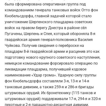
была сформирована оперативная группа под
командованием генерала танковых войск Отто фон
Кнобельсдорфа, главной задачей которой стало
уничтожение Шерпенского плацдарма советских
войск на правом берегу Днестра в районе сёл
Пугачены, Шерпень и Спея, который обороняла 8-я
гвардейская армия генерал-полковника Василия
Чуйкова. Получив сведения о переброске на
плацдарм 8-й гвардейской армии и расценив это как
подготовку нового крупного советского наступления,
немецкое командование форсировало операцию по
ликвидации плацдарма, получившей кодовое
наименование «Удар грома». Ударную силу группы
фон Кнобельсдорфа составляли 3-я, 13-я и 14-я
танковые дивизии, а также 259-я и 286-я бригады
штурмовых орудий. Их бронетехнику (115 танков и
штурмовых орудий) поддерживали 17-я, 294-я и 320-я
пехотные и 2-я парашютно-десантная дивизии.