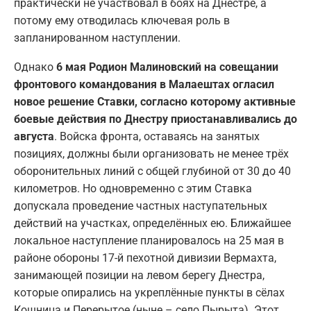
практически не участвовал в боях на Днестре, а
потому ему отводилась ключевая роль в
запланированном наступлении.
Однако
6 мая Родион Малиновский на совещании
фронтового командования в Малаештах огласил
новое решение Ставки, согласно которому активные
боевые действия по Днестру приостанавливались до
августа
. Войска фронта, оставаясь на занятых
позициях, должны были организовать не менее трёх
оборонительных линий с общей глубиной от 30 до 40
километров. Но одновременно с этим Ставка
допускала проведение частных наступательных
действий на участках, определённых ею. Ближайшее
локальное наступление планировалось на 25 мая в
районе обороны 17-й пехотной дивизии Вермахта,
занимающей позиции на левом берегу Днестра,
которые опирались на укреплённые пункты в сёлах
Кошница и Перерытое (ныне – село Пырыта). Этот