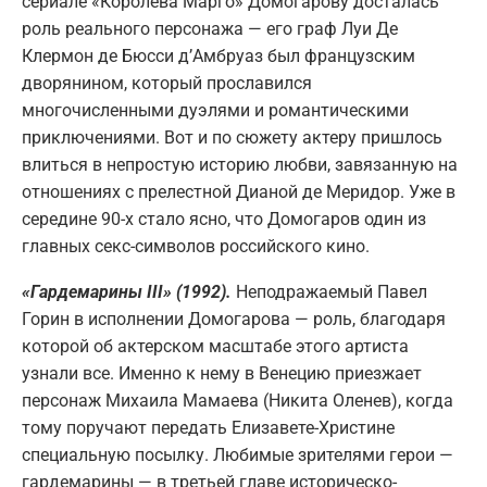
сериале «Королева Марго» Домогарову досталась
роль реального персонажа — его граф Луи Де
Клермон де Бюсси д’Амбруаз был французским
дворянином, который прославился
многочисленными дуэлями и романтическими
приключениями. Вот и по сюжету актеру пришлось
влиться в непростую историю любви, завязанную на
отношениях с прелестной Дианой де Меридор. Уже в
середине 90-х стало ясно, что Домогаров один из
главных секс-символов российского кино.
«Гардемарины III» (1992).
Неподражаемый Павел
Горин в исполнении Домогарова — роль, благодаря
которой об актерском масштабе этого артиста
узнали все. Именно к нему в Венецию приезжает
персонаж Михаила Мамаева (Никита Оленев), когда
тому поручают передать Елизавете-Христине
специальную посылку. Любимые зрителями герои —
гардемарины — в третьей главе историческо-