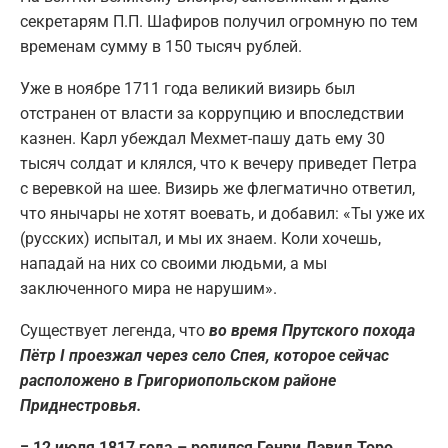
секретарям П.П. Шафиров получил огромную по тем
временам сумму в 150 тысяч рублей.
Уже в ноябре 1711 года великий визирь был
отстранен от власти за коррупцию и впоследствии
казнен. Карл убеждал Мехмет-пашу дать ему 30
тысяч солдат и клялся, что к вечеру приведет Петра
с веревкой на шее. Визирь же флегматично ответил,
что янычары не хотят воевать, и добавил: «Ты уже их
(русских) испытал, и мы их знаем. Коли хочешь,
нападай на них со своими людьми, а мы
заключенного мира не нарушим».
Существует легенда, что
во время Прутского похода
Пётр I проезжал через село Спея, которое сейчас
расположено в Григориопольском районе
Приднестровья.
= 12 июля 1817 года – родился Генри Дэвид Торо
,