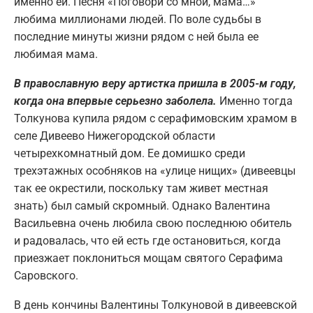
именно ей. Песня «Поговори со мной, мама…»
любима миллионами людей. По воле судьбы в
последние минуты жизни рядом с ней была ее
любимая мама.
В православную веру артистка пришла в 2005-м году,
когда она впервые серьезно заболела.
Именно тогда
Толкунова купила рядом с серафимовским храмом в
селе Дивеево Нижегородской области
четырехкомнатный дом. Ее домишко среди
трехэтажных особняков на «улице нищих» (дивеевцы
так ее окрестили, поскольку там живет местная
знать) был самый скромный. Однако Валентина
Васильевна очень любила свою последнюю обитель
и радовалась, что ей есть где остановиться, когда
приезжает поклониться мощам святого Серафима
Саровского.
В день кончины Валентины Толкуновой в дивеевской