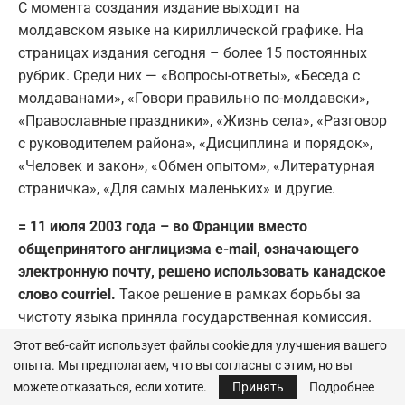
С момента создания издание выходит на
молдавском языке на кириллической графике. На
страницах издания сегодня – более 15 постоянных
рубрик. Среди них — «Вопросы-ответы», «Беседа с
молдаванами», «Говори правильно по-молдавски»,
«Православные праздники», «Жизнь села», «Разговор
с руководителем района», «Дисциплина и порядок»,
«Человек и закон», «Обмен опытом», «Литературная
страничка», «Для самых маленьких» и другие.
= 11 июля 2003 года – во Франции вместо
общепринятого англицизма e-mail, означающего
электронную почту, решено использовать канадское
слово courriel.
Такое решение в рамках борьбы за
чистоту языка приняла государственная комиссия.
Этот веб-сайт использует файлы cookie для улучшения вашего
= 11 июля 2021 года — на парламентских выборах
опыта. Мы предполагаем, что вы согласны с этим, но вы
PAS получила большинство в парламенте.
можете отказаться, если хотите.
Принять
Подробнее