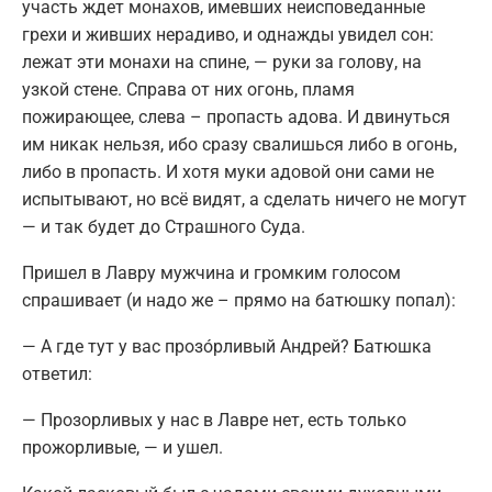
участь ждет монахов, имевших неисповеданные
грехи и живших нерадиво, и однажды увидел сон:
лежат эти монахи на спине, — руки за голову, на
узкой стене. Справа от них огонь, пламя
пожирающее, слева – пропасть адова. И двинуться
им никак нельзя, ибо сразу свалишься либо в огонь,
либо в пропасть. И хотя муки адовой они сами не
испытывают, но всё видят, а сделать ничего не могут
— и так будет до Страшного Суда.
Пришел в Лавру мужчина и громким голосом
спрашивает (и надо же – прямо на батюшку попал):
— А где тут у вас прозо́рливый Андрей? Батюшка
ответил:
— Прозорливых у нас в Лавре нет, есть только
прожорливые, — и ушел.