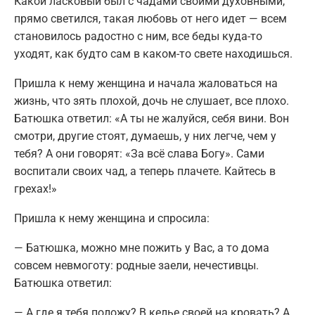
Какой ласковый был с чадами своими духовными,
прямо светился, такая любовь от него идет — всем
становилось радостно с ним, все беды куда-то
уходят, как будто сам в каком-то свете находишься.
Пришла к нему женщина и начала жаловаться на
жизнь, что зять плохой, дочь не слушает, все плохо.
Батюшка ответил: «А ты не жалуйся, себя вини. Вон
смотри, другие стоят, думаешь, у них легче, чем у
тебя? А они говорят: «За всё слава Богу». Сами
воспитали своих чад, а теперь плачете. Кайтесь в
грехах!»
Пришла к нему женщина и спросила:
— Батюшка, можно мне пожить у Вас, а то дома
совсем невмоготу: родные заели, нечестивцы.
Батюшка ответил:
— А где я тебя положу? В келье своей на кровать? А