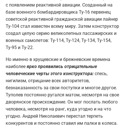
с появлением реактивной авиации. Созданный на
базе военного бомбардировщика Ту-16 первенец
советской реактивной гражданской авиации лайнер
Ту-104 стал известен всему миру. Затем конструктор
создал целую серию великолепных пассажирских и
военных самолетов: Ту-114, Ту-124, Ту-134, Ту-154,
Ту-95 и Ту-22.
Но именно в хрущевские и брежневские времена
наиболее
ярко проявились отрицательные
человеческие черты этого конструктора:
спесь,
нигилизм, отрицание всех авторитетов,
безнаказанность за свои поступки и многое другое.
Туполев постоянно ругался матом, несмотря на свое
дворянское происхождение. Он мог послать любого
человека, несмотря на ранг, куда угодно и на что
угодно. Андрей Николаевич перестал терпеть
конкурентов и постоянно ставил им палки в колеса.