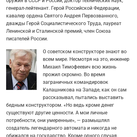
оружия в СССР и России, доктор технических наук,
генерал-лейтенант. Герой Российской Федерации,
кавалер ордена Святого Андрея Первозванного,
дважды Герой Социалистического Труда, лауреат
Ленинской и Сталинской премий, член Союза
писателей России.
О советском конструкторе знают во
всем мире. Несмотря на это, инженер
Михаил Тимофеевич всю жизнь
прожил скромно. Во время
заграничных командировок
Калашникова на Западе, как он сам
рассказывал, пытались выставить
бедным конструктором. «Но ведь кроме денег
существуют другие ценности. А мои личные
потребности, они умеренные», — размышлял
создатель легендарного автомата и никогда не
обижался на государство. Кроме одного случая.