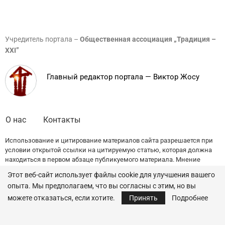
Учредитель портала –
Общественная ассоциация „Традиция –
XXI”
Главный редактор портала — Виктор Жосу
О нас
Контакты
Использование и цитирование материалов сайта разрешается при
условии открытой ссылки на цитируемую статью, которая должна
находиться в первом абзаце публикуемого материала. Мнение
редакции может не совпадать с точкой зрения авторов публикаций.
Этот веб-сайт использует файлы cookie для улучшения вашего
опыта. Мы предполагаем, что вы согласны с этим, но вы
© 2022 — All Rights Reserved.
Traditia.md
можете отказаться, если хотите.
Принять
Подробнее