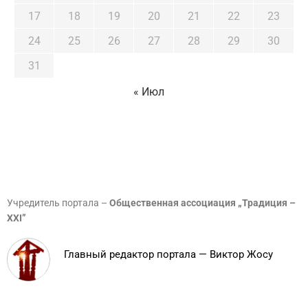
17
18
19
20
21
22
23
24
25
26
27
28
29
30
31
« Июл
Учредитель портала –
Общественная ассоциация „Традиция –
XXI”
Главный редактор портала — Виктор Жосу