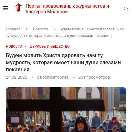
Портал православных журналистов и
блогеров Молдовы
Главная
Новости
Будем молить Христа даровать нам
ту мудрость, которая омоет наши души слезами покаяния
НОВОСТИ
ЦЕРКОВЬ И ОБЩЕСТВО
Будем молить Христа даровать нам ту
мудрость, которая омоет наши души слезами
покаяния
24.02.2026
0 комментариев
251
просмотров