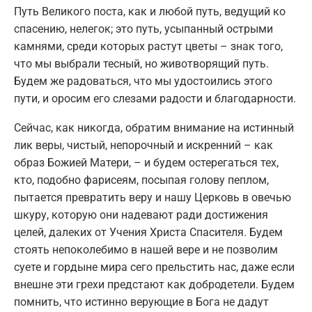
Путь Великого поста, как и любой путь, ведущий ко
спасению, нелегок; это путь, усыпанный острыми
камнями, среди которых растут цветы – знак того,
что мы выбрали тесный, но животворящий путь.
Будем же радоваться, что мы удостоились этого
пути, и оросим его слезами радости и благодарности.
Сейчас, как никогда, обратим внимание на истинный
лик веры, чистый, непорочный и искренний – как
образ Божией Матери, – и будем остерегаться тех,
кто, подобно фарисеям, посыпая голову пеплом,
пытается превратить веру и нашу Церковь в овечью
шкуру, которую они надевают ради достижения
целей, далеких от Учения Христа Спасителя. Будем
стоять непоколебимо в нашей вере и не позволим
суете и гордыне мира сего прельстить нас, даже если
внешне эти грехи предстают как добродетели. Будем
помнить, что истинно верующие в Бога не дадут