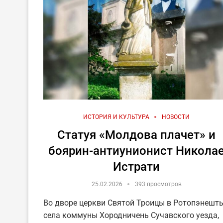
ИСТОРИЯ И КУЛЬТУРА
НОВОСТИ
Статуя «Молдова плачет» и
боярин-антиунионист Никола
Истрати
25.02.2026
393 просмотров
Во дворе церкви Святой Троицы в Ротопэнешть
села коммуны Хородничень Сучавского уезда,