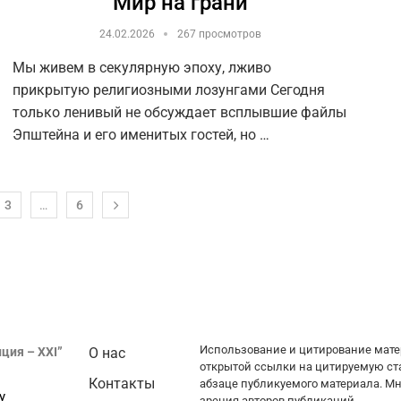
Мир на грани
24.02.2026
267 просмотров
Мы живем в секулярную эпоху, лживо
прикрытую религиозными лозунгами Сегодня
только ленивый не обсуждает всплывшие файлы
Эпштейна и его именитых гостей, но …
3
…
6
Использование и цитирование мате
ция – XXI”
О нас
открытой ссылки на цитируемую ст
Контакты
абзаце публикуемого материала. Мн
у
зрения авторов публикаций.