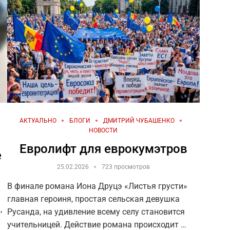
АКТУАЛЬНО
БЛОГИ
ДМИТРИЙ ЧУБАШЕНКО
НОВОСТИ
Евролифт для еврокумэтров
е
25.02.2026
723 просмотров
В финале романа Иона Друцэ «Листья грусти»
главная героиня, простая сельская девушка
,
Русанда, на удивление всему селу становится
учительницей. Действие романа происходит …