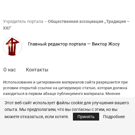
Учредитель портала –
Общественная ассоциация „Традиция –
XXI”
Главный редактор портала — Виктор Жосу
О нас
Контакты
Использование и цитирование материалов сайта разрешается при
условии открытой ссылки на цитируемую статью, которая должна
находиться в первом абзаце публикуемого материала. Мнение
редакции может не совпадать с точкой зрения авторов публикаций.
Этот веб-сайт использует файлы cookie для улучшения вашего
опыта. Мы предполагаем, что вы согласны с этим, но вы
© 2022 — All Rights Reserved.
Traditia.md
можете отказаться, если хотите.
Принять
Подробнее