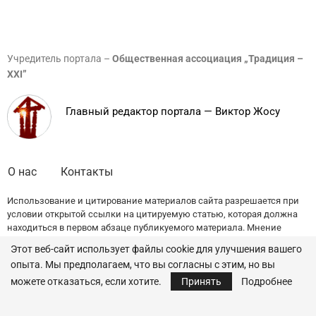
Учредитель портала –
Общественная ассоциация „Традиция –
XXI”
Главный редактор портала — Виктор Жосу
О нас
Контакты
Использование и цитирование материалов сайта разрешается при
условии открытой ссылки на цитируемую статью, которая должна
находиться в первом абзаце публикуемого материала. Мнение
редакции может не совпадать с точкой зрения авторов публикаций.
Этот веб-сайт использует файлы cookie для улучшения вашего
опыта. Мы предполагаем, что вы согласны с этим, но вы
© 2022 — All Rights Reserved.
Traditia.md
можете отказаться, если хотите.
Принять
Подробнее