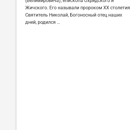
(Велимировича), епископа Охридского и
Жичского. Его называли пророком XX столетия
Святитель Николай, Богоносный отец наших
дней, родился …