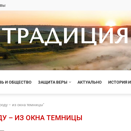
овы
ТРАДИЦИЯ
ВЬ И ОБЩЕСТВО
ЗАЩИТА ВЕРЫ
АКТУАЛЬНО
ИСТОРИЯ И
роду – из окна темницы"
У – ИЗ ОКНА ТЕМНИЦЫ