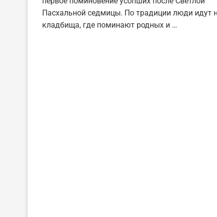
первое поминовение усопших после Светлой
Пасхальной седмицы. По традиции люди идут 
кладбища, где поминают родных и …