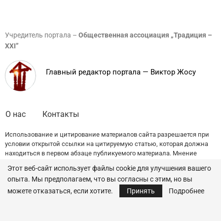
Учредитель портала –
Общественная ассоциация „Традиция –
XXI”
Главный редактор портала — Виктор Жосу
О нас
Контакты
Использование и цитирование материалов сайта разрешается при
условии открытой ссылки на цитируемую статью, которая должна
находиться в первом абзаце публикуемого материала. Мнение
редакции может не совпадать с точкой зрения авторов публикаций.
Этот веб-сайт использует файлы cookie для улучшения вашего
опыта. Мы предполагаем, что вы согласны с этим, но вы
© 2022 — All Rights Reserved.
Traditia.md
можете отказаться, если хотите.
Принять
Подробнее