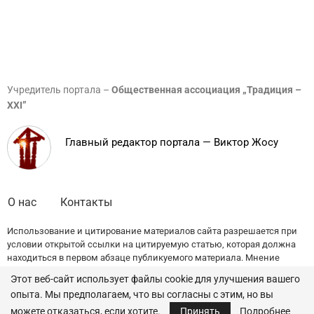
Учредитель портала –
Общественная ассоциация „Традиция –
XXI”
Главный редактор портала — Виктор Жосу
О нас
Контакты
Использование и цитирование материалов сайта разрешается при
условии открытой ссылки на цитируемую статью, которая должна
находиться в первом абзаце публикуемого материала. Мнение
редакции может не совпадать с точкой зрения авторов публикаций.
Этот веб-сайт использует файлы cookie для улучшения вашего
опыта. Мы предполагаем, что вы согласны с этим, но вы
© 2022 — All Rights Reserved.
Traditia.md
можете отказаться, если хотите.
Принять
Подробнее