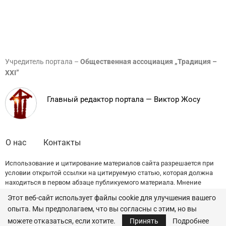
Учредитель портала –
Общественная ассоциация „Традиция –
XXI”
Главный редактор портала — Виктор Жосу
О нас
Контакты
Использование и цитирование материалов сайта разрешается при
условии открытой ссылки на цитируемую статью, которая должна
находиться в первом абзаце публикуемого материала. Мнение
редакции может не совпадать с точкой зрения авторов публикаций.
Этот веб-сайт использует файлы cookie для улучшения вашего
опыта. Мы предполагаем, что вы согласны с этим, но вы
© 2022 — All Rights Reserved.
Traditia.md
можете отказаться, если хотите.
Принять
Подробнее