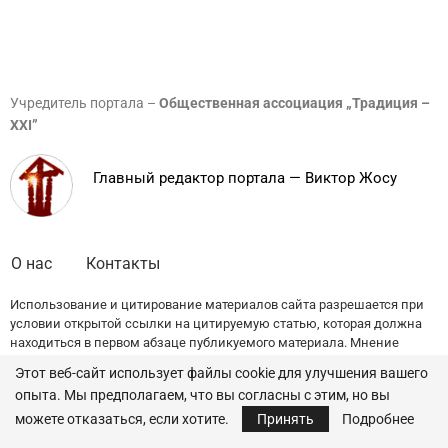
Учредитель портала –
Общественная ассоциация „Традиция –
XXI”
Главный редактор портала — Виктор Жосу
О нас
Контакты
Использование и цитирование материалов сайта разрешается при
условии открытой ссылки на цитируемую статью, которая должна
находиться в первом абзаце публикуемого материала. Мнение
редакции может не совпадать с точкой зрения авторов публикаций.
Этот веб-сайт использует файлы cookie для улучшения вашего
опыта. Мы предполагаем, что вы согласны с этим, но вы
© 2022 — All Rights Reserved.
Traditia.md
можете отказаться, если хотите.
Принять
Подробнее