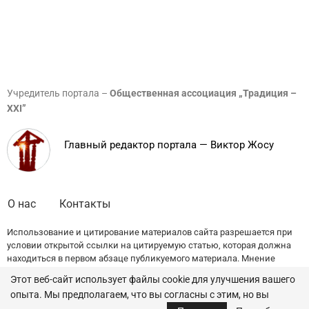
Учредитель портала –
Общественная ассоциация „Традиция –
XXI”
Главный редактор портала — Виктор Жосу
О нас
Контакты
Использование и цитирование материалов сайта разрешается при
условии открытой ссылки на цитируемую статью, которая должна
находиться в первом абзаце публикуемого материала. Мнение
редакции может не совпадать с точкой зрения авторов публикаций.
Этот веб-сайт использует файлы cookie для улучшения вашего
опыта. Мы предполагаем, что вы согласны с этим, но вы
© 2022 — All Rights Reserved.
Traditia.md