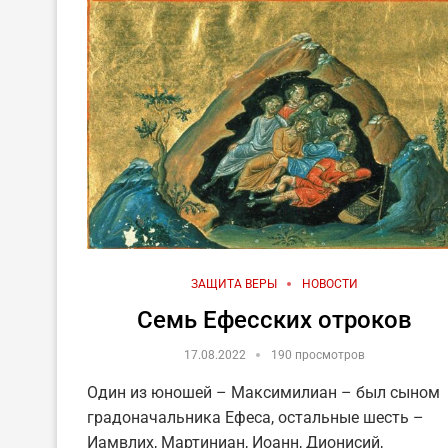
ЗАЩИТА ВЕРЫ
НОВОСТИ
Семь Ефесских отроков
17.08.2022
190 просмотров
Один из юношей – Максимилиан – был сыном
градоначальника Ефеса, остальные шесть –
Иамвлих, Мартиниан, Иоанн, Дионисий,