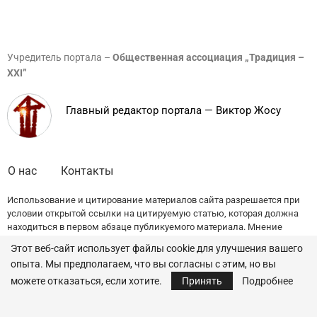
Учредитель портала –
Общественная ассоциация „Традиция –
XXI”
Главный редактор портала — Виктор Жосу
О нас
Контакты
Использование и цитирование материалов сайта разрешается при
условии открытой ссылки на цитируемую статью, которая должна
находиться в первом абзаце публикуемого материала. Мнение
редакции может не совпадать с точкой зрения авторов публикаций.
Этот веб-сайт использует файлы cookie для улучшения вашего
опыта. Мы предполагаем, что вы согласны с этим, но вы
© 2022 — All Rights Reserved.
Traditia.md
можете отказаться, если хотите.
Принять
Подробнее