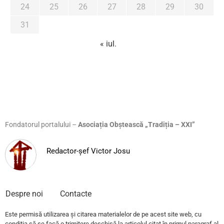
24
25
26
27
28
29
30
31
« iul.
Fondatorul portalului –
Asociația Obștească „Tradiția – XXI”
Redactor-șef Victor Josu
Despre noi
Contacte
Este permisă utilizarea și citarea materialelor de pe acest site web, cu
condiția să se facă o trimitere deschisă la articolul citat în primul paragraf al