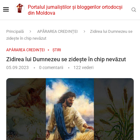
Portalul jurnaliștilor și bloggerilor ortodocși
din Moldova
Principală
APĂRAREA CREDINȚEI
Zidirea lui Dumnezeu se
zideşte în chip nevăzut
APĂRAREA CREDINȚEI
ȘTIRI
Zidirea lui Dumnezeu se zideşte în chip nevăzut
05.09.2023
0 comentarii
122
vederi