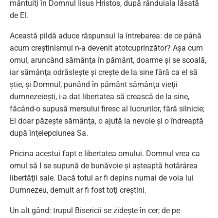
mântuiţi în Domnul Iisus Hristos, după rânduiala lăsată
de El.
Această pildă aduce răspunsul la întrebarea: de ce până
acum creştinismul n-a devenit atotcuprinzător? Aşa cum
omul, aruncând sămânţa în pământ, doarme şi se scoală,
iar sămânţa odrăsleşte şi creşte de la sine fără ca el să
ştie, şi Domnul, punând în pământ sămânţa vieţii
dumnezeieşti, i-a dat libertatea să crească de la sine,
făcând-o supusă mersului firesc al lucrurilor, fără silnicie;
El doar păzeşte sămânţa, o ajută la nevoie şi o îndreaptă
după înţelepciunea Sa.
Pricina acestui fapt e libertatea omului. Domnul vrea ca
omul să I se supună de bunăvoie şi aşteaptă hotărârea
libertăţii sale. Dacă totul ar fi depins numai de voia lui
Dumnezeu, demult ar fi fost toţi creştini.
Un alt gând: trupul Bisericii se zideşte în cer; de pe