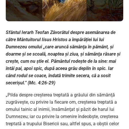
Sfântul Ierarh Teofan Zăvorâtul despre asemănarea de
către Mântuitorul Iisus Hristos a împărăției lui lui
Dumnezeu omului „care aruncă sămânţa în pământ, și
doarme şi se scoală, noaptea şi ziua, şi sămânţa răsare şi
creşte, cum nu ştie el. Pământul rodeşte de la sine: mai
întâi pai, apoi spic, după aceea grâu deplin în spic. Iar
când rodul se coace, îndată trimite secera, că a sosit
secerişul.” (Mc. 4:26-29)
„Pilda despre creşterea treptată a grâului din sămânţă
zugrăveşte, cu privire la fiecare om, creşterea treptată a
omului tainic al inimii, însămânţat şi păzit de harul lui
Dumnezeu; iar cu privire la omenire îndeobşte, creşterea
treptată a trupului Bisericii sau, altfel spus, a obştii celor