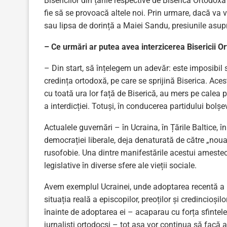
Bisericilor din țările respective de Biserica Ortodoxă
fie să se provoacă altele noi. Prin urmare, dacă va v
sau lipsa de dorință a Maiei Sandu, presiunile asup
– Ce urmări ar putea avea interzicerea Bisericii 
– Din start, să înțelegem un adevăr: este imposibil să
credința ortodoxă, pe care se sprijină Biserica. Acest
cu toată ura lor față de Biserică, au mers pe calea pr
a interdicției. Totuși, în conducerea partidului bolșe
Actualele guvernări – în Ucraina, în Țările Baltice, 
democrației liberale, deja denaturată de către „noua
rusofobie. Una dintre manifestările acestui amestec 
legislative în diverse sfere ale vieții sociale.
Avem exemplul Ucrainei, unde adoptarea recentă a le
situația reală a episcopilor, preoților și credincioși
înainte de adoptarea ei – acaparau cu forța sfintele l
jurnaliști ortodocși – tot așa vor continua să facă ac