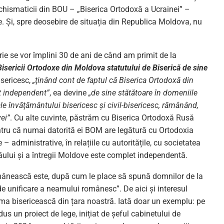
chismaticii din BOU – „Biserica Ortodoxă a Ucrainei” –
. Și, spre deosebire de situația din Republica Moldova, nu
e se vor împlini 30 de ani de când am primit de la
Bisericii Ortodoxe din Moldova statutului de Biserică de sine
isericesc,
„ţinând cont de faptul că Biserica Ortodoxă din
at independent”
, ea devine
„de sine stătătoare în domeniile
le învăţământului bisericesc şi civil-bisericesc, rămânând,
ei”
. Cu alte cuvinte, păstrăm cu Biserica Ortodoxă Rusă
ntru că numai datorită ei BOM are legătură cu Ortodoxia
 administrative, în relațiile cu autoritățile, cu societatea
ului și a întregii Moldove este complet independentă.
românească este, după cum le place să spună domnilor de la
de unificare a neamului românesc”. De aici și interesul
hisma bisericească din țara noastră. Iată doar un exemplu: pe
s un proiect de lege, inițiat de șeful cabinetului de