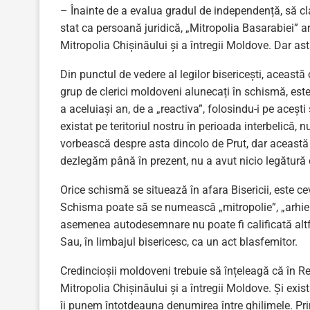
– Înainte de a evalua gradul de independență, să cl
stat ca persoană juridică, „Mitropolia Basarabiei” ar
Mitropolia Chișinăului și a întregii Moldove. Dar ast
Din punctul de vedere al legilor bisericești, această
grup de clerici moldoveni alunecați în schismă, est
a aceluiași an, de a „reactiva”, folosindu-i pe aceșt
existat pe teritoriul nostru în perioada interbelică
vorbească despre asta dincolo de Prut, dar această 
dezlegăm până în prezent, nu a avut nicio legătură cu r
Orice schismă se situează în afara Bisericii, este ce
Schisma poate să se numească „mitropolie”, „arhiepi
asemenea autodesemnare nu poate fi calificată altfel
Sau, în limbajul bisericesc, ca un act blasfemitor.
Credincioșii moldoveni trebuie să înțeleagă că în 
Mitropolia Chișinăului și a întregii Moldove. Și ex
îi punem întotdeauna denumirea între ghilimele. Pri