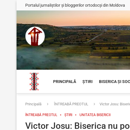
Portalul jurnaliștilor și bloggerilor ortodocși din Moldova
PRINCIPALĂ
ȘTIRI
BISERICA ȘI SO
Principală
ÎNTREABĂ PREOTUL
Victor Josu: Biseri
ÎNTREABĂ PREOTUL
ȘTIRI
UNITATEA BISERICII
Victor Josu: Biserica nu poa