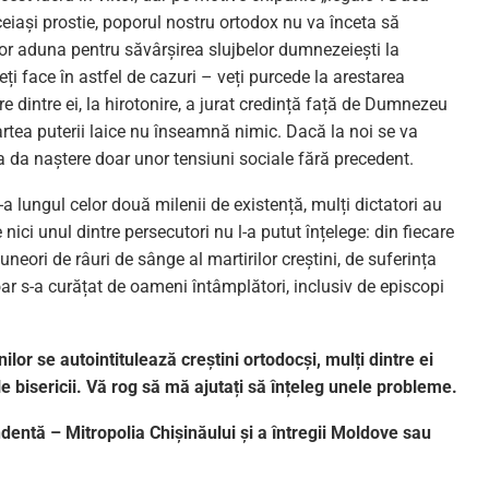
iași prostie, poporul nostru ortodox nu va înceta să
vor aduna pentru săvârșirea slujbelor dumnezeiești la
eți face în astfel de cazuri – veți purcede la arestarea
e dintre ei, la hirotonire, a jurat credință față de Dumnezeu
rtea puterii laice nu înseamnă nimic. Dacă la noi se va
a da naștere doar unor tensiuni sociale fără precedent.
a lungul celor două milenii de existență, mulți dictatori au
 nici unul dintre persecutori nu l-a putut înțelege: din fiecare
neori de râuri de sânge al martirilor creștini, de suferința
doar s-a curățat de oameni întâmplători, inclusiv de episcopi
lor se autointitulează creștini ortodocși, mulți dintre ei
le bisericii. Vă rog să mă ajutați să înțeleg unele probleme.
dentă – Mitropolia Chișinăului și a întregii Moldove sau