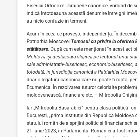
Bisericii Ortodoxe Ucrainene canonice, vorbind de s
indică întotdeauna această denumire între ghilimele
au nicio confuzie în termeni.
Acum în ceea ce provește independența. În decembri
Patriarhia Moscovei
Tomosul cu privire la oferirea 
stătătoare
. După cum este menționat în acest act b
Moldova îşi desfăşoară slujirea pe teritoriul unui st
sale administrativ-bisericesc, economic-bisericesc, a
totodată, în jurisdicţia canonică a Patriarhiei Moscov
doar o legătură canonică care nu poate fi ruptă, pe
Ecumenica. În rezolvarea tuturor celorlalte probleme –
moldovenească, financiare etc. – Mitropolia Chișină
Iar „Mitropolia Basarabiei” pentru clasa politică 
București, „prima instituție din Republica Moldova 
statului român de a sprijini politic și financiar sc
21 iunie 2023, în Parlamentul României a fost introdu