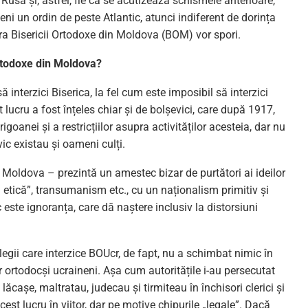
 Rusă și, astfel, fie că se acutizează schismele anterioare,
eni un ordin de peste Atlantic, atunci indiferent de dorința
ra Bisericii Ortodoxe din Moldova (BOM) vor spori.
Ortodoxe din Moldova?
 interzici Biserica, la fel cum este imposibil să interzici
 lucru a fost înțeles chiar și de bolșevici, care după 1917,
igoanei și a restricțiilor asupra activităților acesteia, dar nu
vic existau și oameni culți.
în Moldova – prezintă un amestec bizar de purtători ai ideilor
 etică”, transumanism etc., cu un naționalism primitiv și
este ignoranța, care dă naștere inclusiv la distorsiuni
gii care interzice BOUcr, de fapt, nu a schimbat nimic în
lor ortodocși ucraineni. Așa cum autoritățile i-au persecutat
ăcașe, maltratau, judecau și tirmiteau în închisori clerici și
est lucru în viitor, dar pe motive chipurile „legale”. Dacă