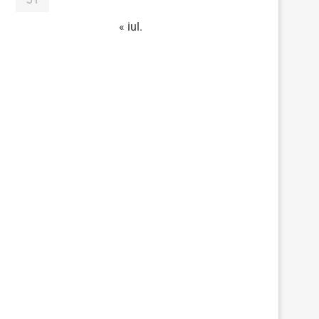
« iul.