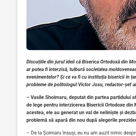
Discuțiile din jurul ideii că Biserica Ortodoxă din 
ar putea fi interzisă, tulbură societatea moldovenea
evenimentelor? Și ce va fi cu instituția bisericii în ț
probleme de politologul Victor Josu, redactor-șef al
– Vasile Shoimaru, deputat din partea partidului a
de lege pentru interzicerea Bisericii Ortodoxe din 
acestea, ele au generat un val de neliniște și dezb
problemă să apară din nou după alegerile prezide
– De la Șoimaru însuși, eu nu am auzit nimic despr