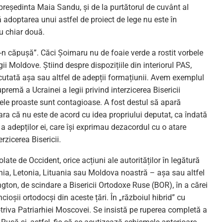
 președinta Maia Sandu, și de la purtătorul de cuvânt al
că adoptarea unui astfel de proiect de lege nu este în
au chiar două.
i-n căpușă”. Căci Șoimaru nu de foaie verde a rostit vorbele
gii Moldove. Știind despre dispozițiile din interiorul PAS,
scutată așa sau altfel de adepții formațiunii. Avem exemplul
premă a Ucrainei a legii privind interzicerea Bisericii
ele proaste sunt contagioase. A fost destul să apară
ra că nu este de acord cu idea propriului deputat, ca îndată
e a adepților ei, care își exprimau dezacordul cu o atare
rzicerea Bisericii.
olate de Occident, orice acțiuni ale autorităților în legătură
onia, Letonia, Lituania sau Moldova noastră – așa sau altfel
gton, de scindare a Bisericii Ortodoxe Ruse (BOR), în a cărei
ioșii ortodocși din aceste țări. În „războiul hibrid” cu
triva Patriarhiei Moscovei. Se insistă pe ruperea completă a