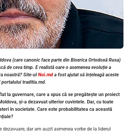
Moldova (care canonic face parte din Biserica Ortodoxă Rusa)
scă de ceva timp. E realistă oare o asemenea evoluție a
ara noastră? Site-ul
Noi.md
a fost ajutat să înțeleagă aceste
 portalului traditia.md.
flat la guvernare, care a spus că se pregătește un proiect
Moldova, și-a dezavuat ulterior cuvintele. Dar, cu toate
ateri în societate. Care este probabilitatea ca această
nțiale?
e dezavuare, dar am auzit asmenea vorbe de la liderul