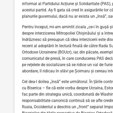
informal al Partidului Acțiune și Solidaritate (PAS),
acestui partid. Aș fi gata să cred în asigurările lor 
planurile guvernului, dacă nu ar exista un „însă”, s
Pentru început, mi-am amintit zicala „ce-i în gușă ș
despre interzicerea Mitropoliei Chișinăului și a între
îndrăznesc să presupun că idea interzicerii este di
recent al adoptării în lectură finală de către Rada Su
Ortodoxe Ucrainene (BOUcr), iar, din păcate, exempl
comunicatul de presă, în care conducerea PAS decla
pe rețelele de socializare să se ridice un val de furi
abordare, îl ridicau în slăvi pe Șoimaru și cereau inte
Cel dea-l doilea „însă” este următorul. În țările contr
cu Biserica – fie că este vorba despre Ucraina, Est
fac parte din strategia unică, coordonată de Washin
responsabilitate canonică continuă să se afle credinc
Rusia, Occidentul a deschis un „front” separat împo