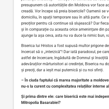
presupunem că autoritățile din Moldova vor face ace
creadă. Vor începe să preia bisericile? Oamenii se 
domiciliu, în spații temporare sau în altă parte. Ce v
preoților pentru că continue să slujească? Dar fiecar
și în comparație cu aceasta orice amenințare din pa
ajunge la așa ceva, asta nu va duce la nimic bun, v
Biserica lui Hristos a fost supusă multor prigone de-
încercat să o „interzică”! Dar iată paradoxul, pe care
astfel de încercare, îngăduită de Domnul și însoțită u
adevăraților mărturisitori ai credinței, Biserica nu 
și preoți, dar a ieșit mai puternică și cu noi sfinți.
– În ciuda faptului că marea majoritate a moldoveni
nu-s la curent cu complexitatea relațiilor interne a
Și prima dintre ele: care biserică este mai indepen
Mitropolia Basarabiei?