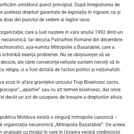
arificăm următorul punct principial. După înregistrarea de
e aceleași drepturi garantate de legislația în vigoare, ca și
a doar din punctul de vedere al legilor laice.
 organizație, care a luat naștere în vara anului 1992 dintr-un
e necanonică. Iar decizia Patriarhiei Române din decembrie
i schismatici, așa-numita Mitropolie a Basarabiei, care a
, nu schimbă esența problemei. Nu se obișnuiește să se
decizie, ale cărei consecințe nefaste suntem nevoiți să le
eligia, ci a fost dictată de factori politici și naționaliști.
va scos în afara granițelor unicului Trup Bisericesc sacru.
scopie”, „eparhie” sau cu alt termen bisericesc, dar orice
 decât un act de uzurpare, de însușire a drepturilor altuia.
Republica Moldova există o singură mitropolie canonică –
istă organizația necanonică „Mitropolia Basarabiei”. De aceea
n analogie cu modul în care în Ucraina vecină credincioșii