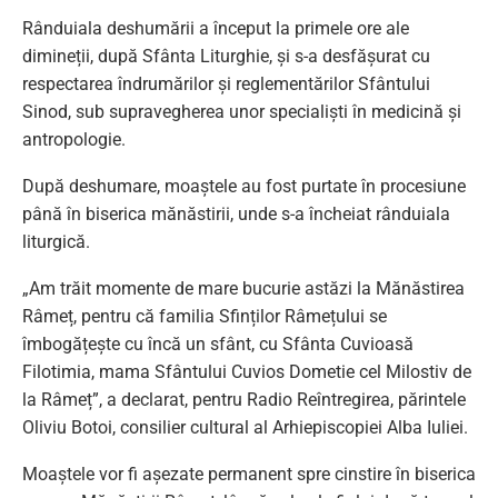
Rânduiala deshumării a început la primele ore ale
dimineții, după Sfânta Liturghie, și s-a desfășurat cu
respectarea îndrumărilor și reglementărilor Sfântului
Sinod, sub supravegherea unor specialiști în medicină și
antropologie.
După deshumare, moaștele au fost purtate în procesiune
până în biserica mănăstirii, unde s-a încheiat rânduiala
liturgică.
„Am trăit momente de mare bucurie astăzi la Mănăstirea
Râmeț, pentru că familia Sfinților Râmețului se
îmbogățește cu încă un sfânt, cu Sfânta Cuvioasă
Filotimia, mama Sfântului Cuvios Dometie cel Milostiv de
la Râmeț”, a declarat, pentru Radio Reîntregirea, părintele
Oliviu Botoi, consilier cultural al Arhiepiscopiei Alba Iuliei.
Moaștele vor fi așezate permanent spre cinstire în biserica