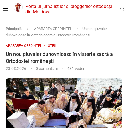
Portalul jurnaliștilor și bloggerilor ortodocși
din Moldova
Principală
APĂRAREA CREDINȚEI
Un nou giuvaier
duhovnicesc în visteria sacră a Ortodoxiei românești
APĂRAREA CREDINȚEI
ȘTIRI
Un nou giuvaier duhovnicesc în visteria sacră a
Ortodoxiei românești
23.03.2026
0 comentarii
431
vederi