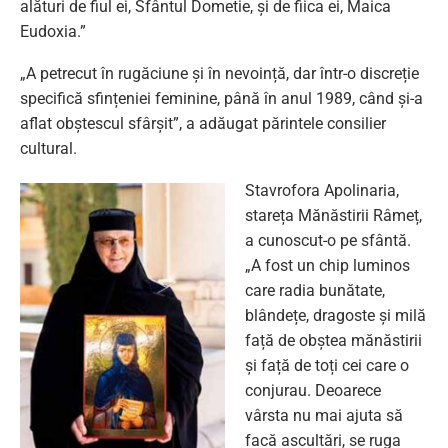
alături de fiul ei, Sfântul Dometie, și de fiica ei, Maica
Eudoxia.”
„A petrecut în rugăciune și în nevoință, dar într-o discreție
specifică sfințeniei feminine, până în anul 1989, când și-a
aflat obștescul sfârșit”, a adăugat părintele consilier
cultural.
Stavrofora Apolinaria,
stareța Mănăstirii Râmeț,
a cunoscut-o pe sfântă.
„A fost un chip luminos
care radia bunătate,
blândețe, dragoste și milă
față de obștea mănăstirii
și față de toți cei care o
conjurau. Deoarece
vârsta nu mai ajuta să
facă ascultări, se ruga