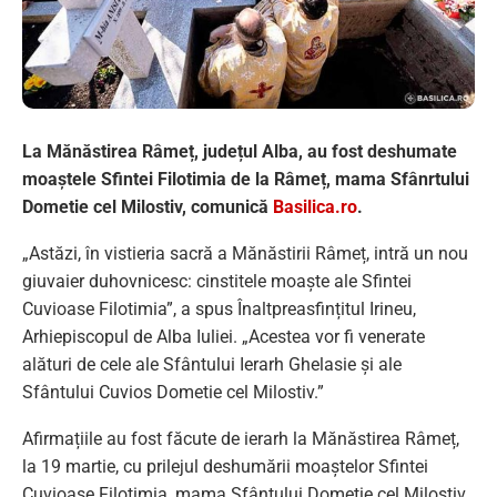
La Mănăstirea Râmeț, județul Alba, au fost deshumate
moaștele Sfintei Filotimia de la Râmeț, mama Sfânrtului
Dometie cel Milostiv, comunică
Basilica.ro
.
„Astăzi, în vistieria sacră a Mănăstirii Râmeț, intră un nou
giuvaier duhovnicesc: cinstitele moaște ale Sfintei
Cuvioase Filotimia”, a spus Înaltpreasfințitul Irineu,
Arhiepiscopul de Alba Iuliei. „Acestea vor fi venerate
alături de cele ale Sfântului Ierarh Ghelasie și ale
Sfântului Cuvios Dometie cel Milostiv.”
Afirmațiile au fost făcute de ierarh la Mănăstirea Râmeț,
la 19 martie, cu prilejul deshumării moaștelor Sfintei
Cuvioase Filotimia, mama Sfântului Dometie cel Milostiv