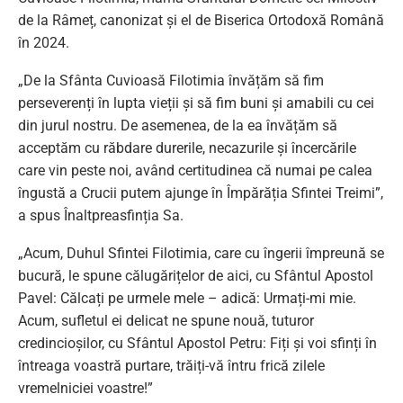
de la Râmeț, canonizat și el de Biserica Ortodoxă Română
în 2024.
„De la Sfânta Cuvioasă Filotimia învățăm să fim
perseverenți în lupta vieții și să fim buni și amabili cu cei
din jurul nostru. De asemenea, de la ea învățăm să
acceptăm cu răbdare durerile, necazurile și încercările
care vin peste noi, având certitudinea că numai pe calea
îngustă a Crucii putem ajunge în Împărăția Sfintei Treimi”,
a spus Înaltpreasfinția Sa.
„Acum, Duhul Sfintei Filotimia, care cu îngerii împreună se
bucură, le spune călugărițelor de aici, cu Sfântul Apostol
Pavel: Călcați pe urmele mele – adică: Urmați-mi mie.
Acum, sufletul ei delicat ne spune nouă, tuturor
credincioșilor, cu Sfântul Apostol Petru: Fiți și voi sfinți în
întreaga voastră purtare, trăiți-vă întru frică zilele
vremelniciei voastre!”