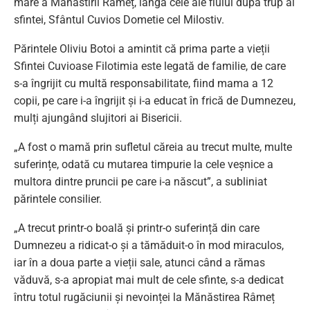
mare a Mănăstirii Râmeț, lângă cele ale fiului după trup al
sfintei, Sfântul Cuvios Dometie cel Milostiv.
Părintele Oliviu Botoi a amintit că prima parte a vieții
Sfintei Cuvioase Filotimia este legată de familie, de care
s-a îngrijit cu multă responsabilitate, fiind mama a 12
copii, pe care i-a îngrijit și i-a educat în frică de Dumnezeu,
mulți ajungând slujitori ai Bisericii.
„A fost o mamă prin sufletul căreia au trecut multe, multe
suferințe, odată cu mutarea timpurie la cele veșnice a
multora dintre pruncii pe care i-a născut”, a subliniat
părintele consilier.
„A trecut printr-o boală și printr-o suferință din care
Dumnezeu a ridicat-o și a tămăduit-o în mod miraculos,
iar în a doua parte a vieții sale, atunci când a rămas
văduvă, s-a apropiat mai mult de cele sfinte, s-a dedicat
întru totul rugăciunii și nevoinței la Mănăstirea Râmeț