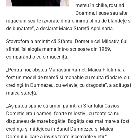
mereu în chilie, rostind
Doamne, Iisuse sau alte
rugăciuni scurte izvorâte dintr-o inimă plină de blândețe și
de bunătate”, a declarat Maica Stareță Apolinaria.
Stavrofora a amintit că Sfântul Dometie cel Milostiv, fiul
sfintei, își elogia mama într-o scrisoare din 1959,
comparând-o cu o muceniță.
„Pentru noi, obștea Mănăstirii Râmeț, Maica Filotimia a
fost un model de mamă și monahie cu multă răbdare, cu
credință în Dumnezeu, cu evlavie, cu dragoste”, a adăugat
maica stareță.
„Aș putea spune că ambii părinți ai Sfântului Cuvios
Dometie erau oameni foarte milostivi, cu toate că nu
dispuneau de mare bogăție. Bogăția cea mai mare a fost
credința și nădejdea în Bunul Dumnezeu și Maica
Domnului, care a învins toate încercările vieții.”