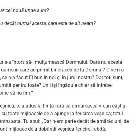
 Dar cei nouă unde sunt?
eu decât numai acesta, care este de alt neam?
gur s-a întors să-I mulţumească Domnului. Oare nu acesta
e oamenii care au primit binefaceri de la Domnul? Cine n-a
e n-a făcut El bun în noi şi în jurul nostru? Dar toţi sunt,
mită pentru toate? Unii îşi îngăduie chiar să întrebe:
bine să nu fim.”
veşnică; te-a adus la fiinţă fără să urmărească vreun câştig,
 cu toate mijloacele de a ajunge la fericirea veşnică; totul
 pentru asta. Tu spui: „Dar n-am parte decât de amărăciuni, de
sunt mijloace de a dobândi veşnica fericire, rabdă.