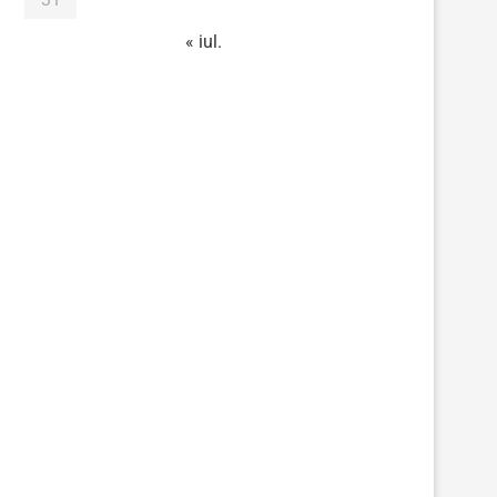
« iul.