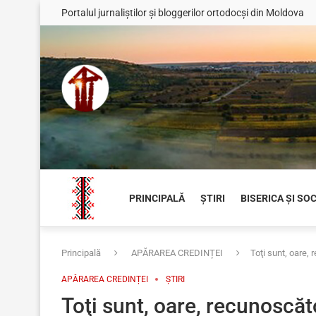
Portalul jurnaliștilor și bloggerilor ortodocși din Moldova
PRINCIPALĂ
ȘTIRI
BISERICA ȘI SO
Principală
APĂRAREA CREDINȚEI
Toţi sunt, oare, 
APĂRAREA CREDINȚEI
ȘTIRI
Toţi sunt, oare, recunoscăto