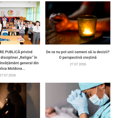
E PUBLICĂ privind
De ce nu pot unii oameni să ia decizii?
disciplinei „Religie” în
O perspectivă creștină
e învățământ general din
27.07.2026
lica Moldova...
27.07.2026