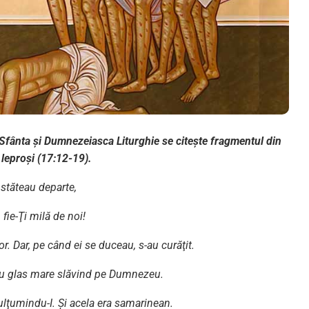
 Sfânta și Dumnezeiasca Liturghie se citește fragmentul din
leproși (17:12-19).
 stăteau departe,
 fie-Ţi milă de noi!
lor. Dar, pe când ei se duceau, s-au curăţit.
s cu glas mare slăvind pe Dumnezeu.
mulţumindu-I. Şi acela era samarinean.