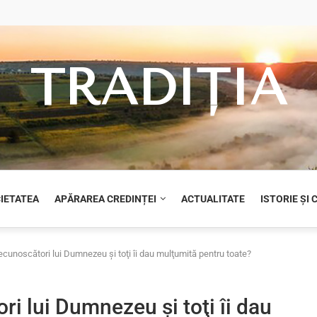
TRADIȚIA
CIETATEA
APĂRAREA CREDINȚEI
ACTUALITATE
ISTORIE ȘI
recunoscători lui Dumnezeu şi toţi îi dau mulţumită pentru toate?
ri lui Dumnezeu şi toţi îi dau