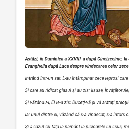
Astăzi, în Duminica a XXVIII-a după Cincizecime, la
Evanghelia după Luca despre vindecarea celor zece 
Intrând într-un sat, L-au întâmpinat zece leproşi care
Şi care au ridicat glasul şi au zis: Iisuse, Învăţătorule,
Şi văzându-i, El le-a zis: Duceţi-vă şi vă arătaţi preoţi
Iar unul dintre ei, văzând că s-a vindecat, s-a întor
Şi a căzut cu faţa la pământ la picioarele lui Iisus, 