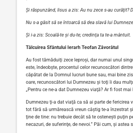
Şi răspunzând, Iisus a zis: Au nu zece s-au curăţit?
Nu s-a găsit să se întoarcă să dea slavă lui Dumnez
Şi i-a zis: Scoală-te şi du-te; credinţa ta te-a mântuit.
Tâlcuirea Sfântului Ierarh Teofan Zăvorâtul
Au fost tămăduiţi zece leproşi, dar numai unul sin
este, îndeobşte, procentul celor recunoscători dintr
căpătat de la Domnul lucruri bune sau, mai bine zis, c
oare, recunoscători lui Dumnezeu şi toţi îi dau mulţu
„Pentru ce ne-a dat Dumnezeu viaţă? Ar fi fost mai 
Dumnezeu ţi-a dat viaţă ca să ai parte de fericirea 
tot fără să urmărească vreun câştig te-a înzestrat şi
ţine de tine: nu trebuie decât să te osteneşti puţin
necazuri, de suferinţe, de nevoi.” Păi cum, şi astea 