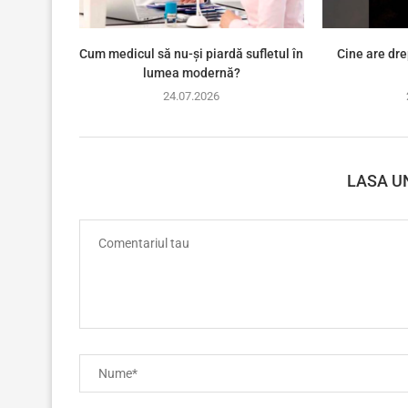
Cum medicul să nu-și piardă sufletul în
Cine are dre
lumea modernă?
24.07.2026
LASA U