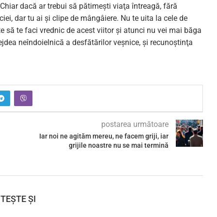
 Chiar dacă ar trebui să pătimeşti viaţa întreagă, fără
i, dar tu ai şi clipe de mângâiere. Nu te uita la cele de
e-te să te faci vrednic de acest viitor şi atunci nu vei mai băga
ejdea neîndoielnică a desfătărilor veşnice, şi recunoştinţa
postarea următoare
Iar noi ne agităm mereu, ne facem griji, iar
grijile noastre nu se mai termină
ITEȘTE ȘI