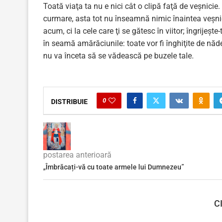
Toată viaţa ta nu e nici cât o clipă faţă de veşnicie.
curmare, asta tot nu înseamnă nimic înaintea veşnicie
acum, ci la cele care ţi se gătesc în viitor; îngrijeşt
în seamă amărăciunile: toate vor fi înghiţite de năd
nu va înceta să se vădească pe buzele tale.
0
DISTRIBUIE
postarea anterioară
„Îmbrăcați-vă cu toate armele lui Dumnezeu”
C