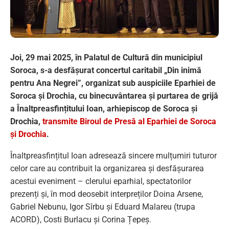
Joi, 29 mai 2025, în Palatul de Cultură din municipiul
Soroca, s-a desfășurat concertul caritabil „Din inimă
pentru Ana Negrei”, organizat sub auspiciile Eparhiei de
Soroca și Drochia, cu binecuvântarea și purtarea de grijă
a Înaltpreasfințitului Ioan, arhiepiscop de Soroca și
Drochia,
transmite Biroul de Presă al Eparhiei de Soroca
și Drochia
.
Înaltpreasfințitul Ioan adresează sincere mulțumiri tuturor
celor care au contribuit la organizarea și desfășurarea
acestui eveniment – clerului eparhial, spectatorilor
prezenți și, în mod deosebit interpreților Doina Arsene,
Gabriel Nebunu, Igor Sîrbu și Eduard Malareu (trupa
ACORD), Costi Burlacu și Corina Țepeș.