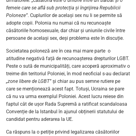
următorele:
„căsătoria este o uniune între un bărbat și o
femeie care se află sub protecția și îngrijirea Republicii
Poloneze”
. Cuplurilor de același sex nu li se permite să
adopte copii. Polonia nu numai că nu recunoaște
căsătoriile homosexuale, dar chiar și uniunile civile între
persoane de același sex, deși problema este în discuție.
Societatea poloneză are în cea mai mare parte o
atitudine negativă față de recunoașterea drepturilor LGBT.
Peste o sută de municipalități, care acoperă aproximativ o
treime din teritoriul Poloniei, în mod neoficial s-au declarat
„zone libere de LGBT”
și chiar au pus semne rutiere pe
care se menționează acest fapt. Totuși, Ucraina se pare
că nu va urma exemplul Poloniei. Acest lucru reiese din
faptul cât de ușor Rada Supremă a ratificat scandaloasa
Convenție de la Istanbul în ajunul obținerii statutului de
candidat pentru aderarea la UE.
Ca răspuns la o petiție privind legalizarea căsătoriilor