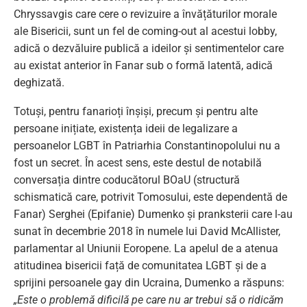
Chryssavgis care cere o revizuire a învățăturilor morale
ale Bisericii, sunt un fel de coming-out al acestui lobby,
adică o dezvăluire publică a ideilor și sentimentelor care
au existat anterior în Fanar sub o formă latentă, adică
deghizată.
Totuși, pentru fanarioți înșiși, precum și pentru alte
persoane inițiate, existența ideii de legalizare a
persoanelor LGBT în Patriarhia Constantinopolului nu a
fost un secret. În acest sens, este destul de notabilă
conversația dintre coducătorul BOaU (structură
schismatică care, potrivit Tomosului, este dependentă de
Fanar) Serghei (Epifanie) Dumenko și pranksterii care l-au
sunat în decembrie 2018 în numele lui David McAllister,
parlamentar al Uniunii Eoropene. La apelul de a atenua
atitudinea bisericii față de comunitatea LGBT și de a
sprijini persoanele gay din Ucraina, Dumenko a răspuns:
„Este o problemă dificilă pe care nu ar trebui să o ridicăm