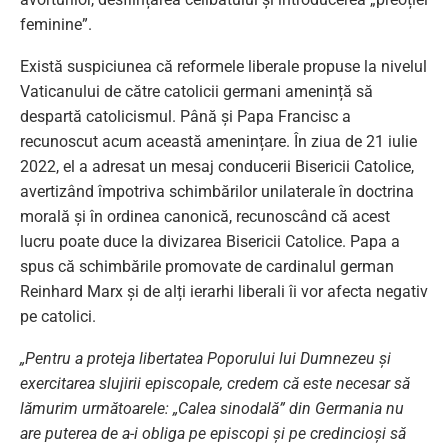
feminine”.
Există suspiciunea că reformele liberale propuse la nivelul
Vaticanului de către catolicii germani amenință să
despartă catolicismul. Până și Papa Francisc a
recunoscut acum această amenințare. În ziua de 21 iulie
2022, el a adresat un mesaj conducerii Bisericii Catolice,
avertizând împotriva schimbărilor unilaterale în doctrina
morală și în ordinea canonică, recunoscând că acest
lucru poate duce la divizarea Bisericii Catolice. Papa a
spus că schimbările promovate de cardinalul german
Reinhard Marx și de alți ierarhi liberali îi vor afecta negativ
pe catolici.
„Pentru a proteja libertatea Poporului lui Dumnezeu și
exercitarea slujirii episcopale, credem că este necesar să
lămurim următoarele: „Calea sinodală” din Germania nu
are puterea de a-i obliga pe episcopi și pe credincioși să