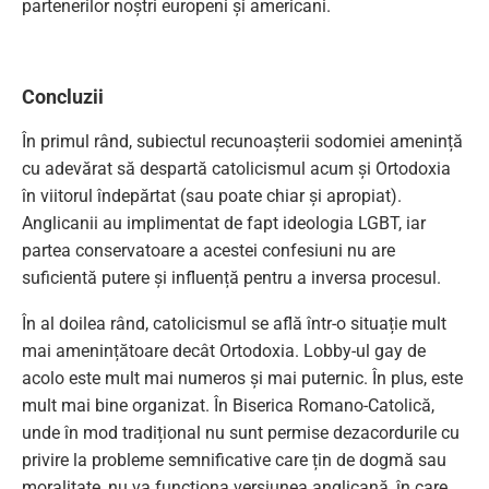
partenerilor noștri europeni și americani.
Concluzii
În primul rând, subiectul recunoașterii sodomiei amenință
cu adevărat să despartă catolicismul acum și Ortodoxia
în viitorul îndepărtat (sau poate chiar și apropiat).
Anglicanii au implimentat de fapt ideologia LGBT, iar
partea conservatoare a acestei confesiuni nu are
suficientă putere și influență pentru a inversa procesul.
În al doilea rând, catolicismul se află într-o situație mult
mai amenințătoare decât Ortodoxia. Lobby-ul gay de
acolo este mult mai numeros și mai puternic. În plus, este
mult mai bine organizat. În Biserica Romano-Catolică,
unde în mod tradițional nu sunt permise dezacordurile cu
privire la probleme semnificative care țin de dogmă sau
moralitate, nu va funcționa versiunea anglicană, în care