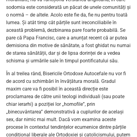
sodomia este considerată un păcat de unele comunități și
o normă – de altele. Acolo este fie da, fie nu pentru toată
lumea. Și atât timp cât părțile sunt ireconciliabile în
această problemă, dezbinarea pare foarte probabilă. Se
pare că Papa Francisc, care a anunțat recent că ar putea
demisiona din motive de sănătate, a fost ghidat nu numai
de starea sănătății, dar și de lipsa dorinței de a vedea
schisma și urmările sale în timpul pontificatului său.
În al treilea rând, Bisericile Ortodoxe Autocefale nu vor fi
de acord cu schimbări în învățătura morală. Gradul
maxim care va fi posibil în această direcție este
proclamarea de către unii teologi individuali (sau poate
chiar ierarhi) a poziției lor „homofile”, prin
„binecuvântarea” demonstrativă a cuplurilor de același
sex, dar nimic mai mult. Dacă vom examina aceste
procese în contextul tendințelor ecumenice dintre părțile
condițional liberale ale Ortodoxiei și catolicismului, putem