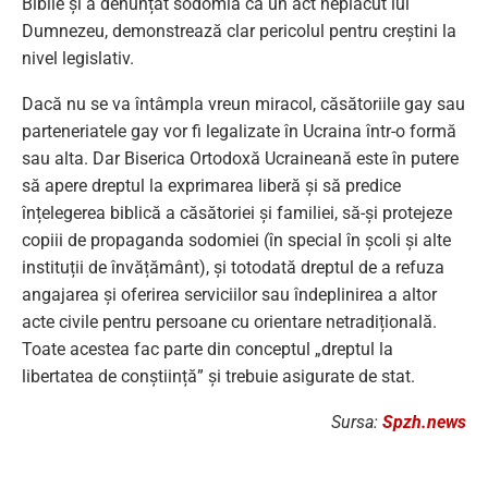
Biblie și a denunțat sodomia ca un act neplăcut lui
Dumnezeu, demonstrează clar pericolul pentru creștini la
nivel legislativ.
Dacă nu se va întâmpla vreun miracol, căsătoriile gay sau
parteneriatele gay vor fi legalizate în Ucraina într-o formă
sau alta. Dar Biserica Ortodoxă Ucraineană este în putere
să apere dreptul la exprimarea liberă și să predice
înțelegerea biblică a căsătoriei și familiei, să-și protejeze
copiii de propaganda sodomiei (în special în școli și alte
instituții de învățământ), și totodată dreptul de a refuza
angajarea și oferirea serviciilor sau îndeplinirea a altor
acte civile pentru persoane cu orientare netradițională.
Toate acestea fac parte din conceptul „dreptul la
libertatea de conștiință” și trebuie asigurate de stat.
Sursa:
Spzh.news