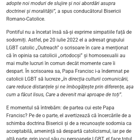
adopte noi moduri de slujire și noi abordări asupra
doctrinei și moralității”,
a spus conducătorul Bisericii
Romano-Catolice.
Pontiful nu a încetat însă să-și exprime simpatiile față de
sodomiți. Astfel, pe 20 iulie 2022 el a adresat grupului
LGBT catolic „Outreach” o scrisoare în care a menționat
că în opinia sa catolicii „ortodocși” și homosexualii au
mai multe lucruri în comun decât momente care îi
despart. În scrisoarea sa, Papa Francisc i-a îndemnat pe
catolicii LGBT să lucreze
„în direcția culturii comunicării,
care reduce distanțele și ne îmbogățește prin diferențe, așa
cum a făcut Iisus, Care a devenit mai aproape de toți”.
E momentul să întrebăm: de partea cui este Papa
Francisc? Pe de o parte, el avertizează că încercările de a
schimba doctrina Bisericii și de a recunoaște sodomia ca
acceptabilă, amenință să despartă catolicismul, iar pe de
altă parte, prin jocul său cu persoanele LGBT, el face totul