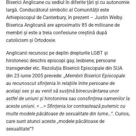
Biserici Anglicane cu sediul în diferite țări și cu autonomie
largă. Conducătorul simbolic al Comunității este
Arhiepiscopul de Canterbury, în prezent – Justin Welby.
Biserica Anglicană are aproximativ 85 de milioane de
membri și este a treia confesiune creștină după
catolicism și Ortodoxie.
Anglicanii recunosc pe deplin drepturile LGBT și
hirotonesc deschis episcopi gay, lesbiene, persoane
transgender etc. Rezoluția Bisericii Episcopale din SUA
din 23 iunie 2005 prevede: „
Membrii Bisericii Episcopale
au recunoscut sfințenia în relațiile între persoane de
același sex și au venit să susțină binecuvântarea unor
astfel de uniuni și hirotonirea sau consfinţirea oamenilor la
aceste uniuni. < …> Sfințenia lor contrastează puternic cu
multe modele păcătoase de sexualitate din lume…”
. Curios,
care sunt atunci aceste „modele păcătoase de
sexualitate”?