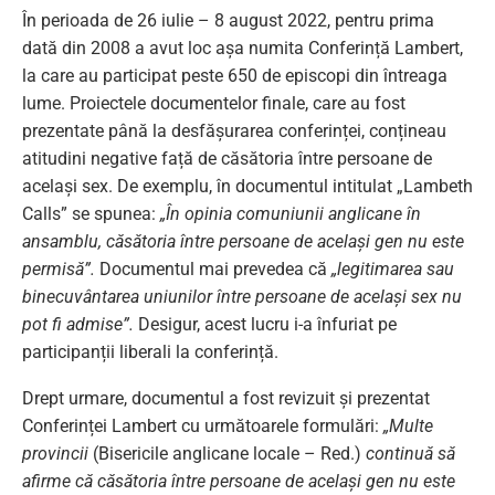
În perioada de 26 iulie – 8 august 2022, pentru prima
dată din 2008 a avut loc așa numita Conferință Lambert,
la care au participat peste 650 de episcopi din întreaga
lume. Proiectele documentelor finale, care au fost
prezentate până la desfășurarea conferinței, conțineau
atitudini negative față de căsătoria între persoane de
același sex. De exemplu, în documentul intitulat „Lambeth
Calls” se spunea:
„În opinia comuniunii anglicane în
ansamblu, căsătoria între persoane de același gen nu este
permisă”.
Documentul mai prevedea că
„legitimarea sau
binecuvântarea uniunilor între persoane de același sex nu
pot fi admise”.
Desigur, acest lucru i-a înfuriat pe
participanții liberali la conferință.
Drept urmare, documentul a fost revizuit și prezentat
Conferinței Lambert cu următoarele formulări:
„Multe
provincii
(Bisericile anglicane locale – Red.)
continuă să
afirme că căsătoria între persoane de același gen nu este