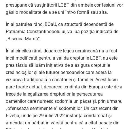
presupune că susținătorii LGBT din ambele confesiuni vor
găsi o modalitate de a se uni într-o formă sau alta.
În al patrulea rând, BOaU, ca structură dependentă de
Patriarhia Constantinopolului, va lua poziția indicată de
„Biserica-Mamă”.
În al cincilea rând, deoarece legea ucraineană nu a fost
încă modificată pentru a valida drepturile LGBT, nu este
prea târziu să luăm inițiativa de a asigura drepturile
credincioșilor și ale tuturor persoanelor care aderă la
viziunea tradițională a căsătoriei și familiei. Acest lucru
pare foarte actual, deoarece tendința din Europa este de a
trece de la egalizarea drepturilor la persecutarea
oamenilor care numesc sodomia un păcat și, prin urmare,
„ofensează sentimentele” sodomiților. Un caz recent din
Elveția, unde pe 29 iulie 2022 instanța condamnat și
amendat un bărbat în vârstă pentru că a citat pasaje din