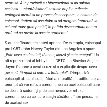
permisă. Alte provincii au binecuvântat și au salutat
aceleași… uniuni/căsătorii sexuale după o reflecție
teologică atentă și un proces de acceptare. În calitate de
episcopi, tindem să ascultăm și să mergem împreună la
cel mai mare grad posibil, în pofida dezacordului nostru
profund cu privire la aceste probleme”.
S-au desfășurat dezbateri aprinse. De exemplu, episcopul
pro-LGBT John Harvey Taylor din Los Angeles a spus:
„Este ceva ce dezbină, rănește, acuză și este renegat”.
Un
alt reprezentant al lobby-ului LGBTQ din Biserica Angliei
Jayne Ozanne a cerut scuze și o explicație despre ceea
„ce s-a întâmplat și cum s-a întâmplat”.
Dimpotrivă,
episcopii africani, susținători ai moralității tradiționale, au
anunțat că vor refuza comuniunea cu acei episcopii care
se declară sodomiți și de asemenea, vor refuza
comuniunea cu cei care susțin căsătoria între persoane
de același sex.