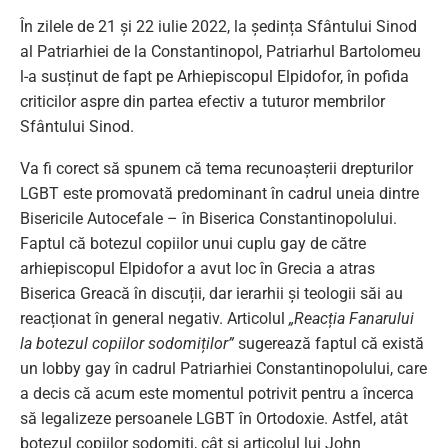
În zilele de 21 și 22 iulie 2022, la ședința Sfântului Sinod
al Patriarhiei de la Constantinopol, Patriarhul Bartolomeu
l-a susținut de fapt pe Arhiepiscopul Elpidofor, în pofida
criticilor aspre din partea efectiv a tuturor membrilor
Sfântului Sinod.
Va fi corect să spunem că tema recunoașterii drepturilor
LGBT este promovată predominant în cadrul uneia dintre
Bisericile Autocefale – în Biserica Constantinopolului.
Faptul că botezul copiilor unui cuplu gay de către
arhiepiscopul Elpidofor a avut loc în Grecia a atras
Biserica Greacă în discuții, dar ierarhii și teologii săi au
reacționat în general negativ. Articolul
„Reacția Fanarului
la botezul copiilor sodomiților”
sugerează faptul că există
un lobby gay în cadrul Patriarhiei Constantinopolului, care
a decis că acum este momentul potrivit pentru a încerca
să legalizeze persoanele LGBT în Ortodoxie. Astfel, atât
botezul copiilor sodomiți, cât și articolul lui John