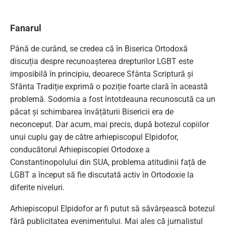
Fanarul
Până de curând, se credea că în Biserica Ortodoxă
discuția despre recunoașterea drepturilor LGBT este
imposibilă în principiu, deoarece Sfânta Scriptură și
Sfânta Tradiție exprimă o poziție foarte clară în această
problemă. Sodomia a fost întotdeauna recunoscută ca un
păcat și schimbarea învățăturii Bisericii era de
neconceput. Dar acum, mai precis, după botezul copiilor
unui cuplu gay de către arhiepiscopul Elpidofor,
conducătorul Arhiepiscopiei Ortodoxe a
Constantinopolului din SUA, problema atitudinii față de
LGBT a început să fie discutată activ în Ortodoxie la
diferite niveluri.
Arhiepiscopul Elpidofor ar fi putut să săvârșească botezul
fără publicitatea evenimentului. Mai ales că jurnalistul