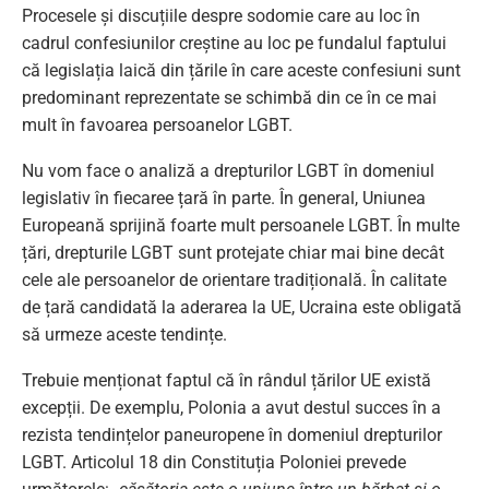
Procesele și discuțiile despre sodomie care au loc în
cadrul confesiunilor creștine au loc pe fundalul faptului
că legislația laică din țările în care aceste confesiuni sunt
predominant reprezentate se schimbă din ce în ce mai
mult în favoarea persoanelor LGBT.
Nu vom face o analiză a drepturilor LGBT în domeniul
legislativ în fiecaree țară în parte. În general, Uniunea
Europeană sprijină foarte mult persoanele LGBT. În multe
țări, drepturile LGBT sunt protejate chiar mai bine decât
cele ale persoanelor de orientare tradițională. În calitate
de țară candidată la aderarea la UE, Ucraina este obligată
să urmeze aceste tendințe.
Trebuie menționat faptul că în rândul țărilor UE există
excepții. De exemplu, Polonia a avut destul succes în a
rezista tendințelor paneuropene în domeniul drepturilor
LGBT. Articolul 18 din Constituția Poloniei prevede