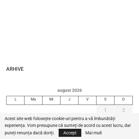
ARHIVE
august 2026
L
Ma
Mi
J
V
S
D
1
2
Acest site web folosește cookie-uri pentru a vă îmbunătăți
3
4
5
6
7
8
9
experiența. Vom presupune că sunteți de acord cu acest lucru, dar
10
11
12
13
14
15
16
puteți renunța dacă doriți.
Accept
Mai mult