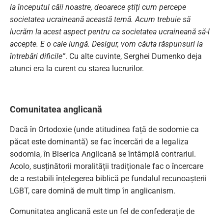
la începutul căii noastre, deoarece știți cum percepe
societatea ucraineană această temă. Acum trebuie să
lucrăm la acest aspect pentru ca societatea ucraineană să-l
accepte. E o cale lungă. Desigur, vom căuta răspunsuri la
întrebări dificile”
. Cu alte cuvinte, Serghei Dumenko deja
atunci era la curent cu starea lucrurilor.
Comunitatea anglicană
Dacă în Ortodoxie (unde atitudinea față de sodomie ca
păcat este dominantă) se fac încercări de a legaliza
sodomia, în Biserica Anglicană se întâmplă contrariul.
Acolo, susținătorii moralității tradiționale fac o încercare
de a restabili înțelegerea biblică pe fundalul recunoașterii
LGBT, care domină de mult timp în anglicanism.
Comunitatea anglicană este un fel de confederație de