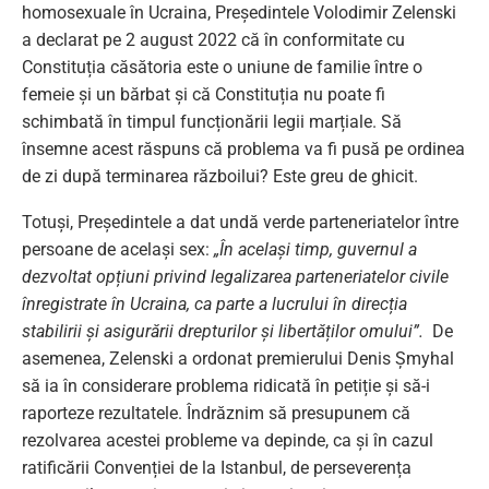
homosexuale în Ucraina, Președintele Volodimir Zelenski
a declarat pe 2 august 2022 că în conformitate cu
Constituția căsătoria este o uniune de familie între o
femeie și un bărbat și că Constituția nu poate fi
schimbată în timpul funcționării legii marțiale. Să
însemne acest răspuns că problema va fi pusă pe ordinea
de zi după terminarea războilui? Este greu de ghicit.
Totuși, Președintele a dat undă verde parteneriatelor între
persoane de același sex:
„În același timp, guvernul a
dezvoltat opțiuni privind legalizarea parteneriatelor civile
înregistrate în Ucraina, ca parte a lucrului în direcția
stabilirii și asigurării drepturilor și libertăților omului”.
De
asemenea, Zelenski a ordonat premierului Denis Șmyhal
să ia în considerare problema ridicată în petiție și să-i
raporteze rezultatele. Îndrăznim să presupunem că
rezolvarea acestei probleme va depinde, ca și în cazul
ratificării Convenției de la Istanbul, de perseverența