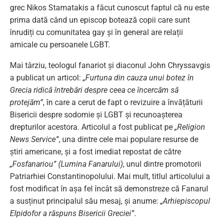
grec Nikos Stamatakis a făcut cunoscut faptul că nu este
prima dată când un episcop botează copii care sunt
înrudiți cu comunitatea gay și în general are relații
amicale cu persoanele LGBT.
Mai târziu, teologul fanariot și diaconul John Chryssavgis
a publicat un articol:
„Furtuna din cauza unui botez în
Grecia ridică întrebări despre ceea ce încercăm să
protejăm”
, în care a cerut de fapt o revizuire a învățăturii
Bisericii despre sodomie și LGBT și recunoașterea
drepturilor acestora. Articolul a fost publicat pe
„Religion
News Service”
, una dintre cele mai populare resurse de
știri americane, și a fost imediat repostat de către
„Fosfanariou” (Lumina Fanarului)
, unul dintre promotorii
Patriarhiei Constantinopolului. Mai mult, titlul articolului a
fost modificat în așa fel încât să demonstreze că Fanarul
a susținut principalul său mesaj, și anume:
„Arhiepiscopul
Elpidofor a răspuns Bisericii Greciei”
.