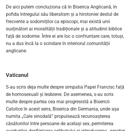
De aici putem concluziona că în Biserica Anglicană, în
pofida întregului său liberalism și a hirotoniei destul de
frecvente a sodomiților ca episcopi, mai există unii
susținători ai moralității tradiționale și a atitudinii biblice
față de sodomie. Între ei are loc o confruntare care, totuși,
nu a dus încă la o scindare în interiorul comunității
anglicane.
Vaticanul
S-au scris deja multe despre simpatia Papei Francisc față
de homosexuali și lesbiene. De asemenea, s-au scris
multe despre partea cea mai progresistă a Bisericii
Catolice în acest sens, Biserica din Germania, unde așa
numita „Cale sinodală” propulsează recunoașterea
căsătoriilor între persoane de același sex, permiterea
avorturilor, desființarea celibatului și introducerea „preoției