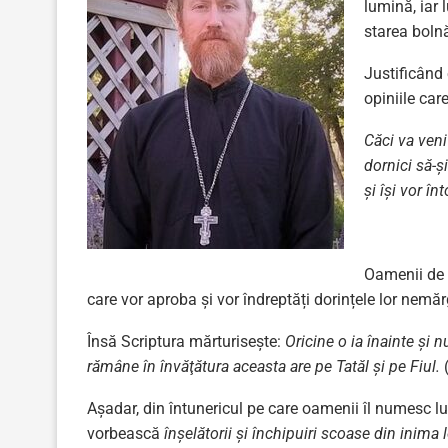
lumină, iar
starea bolnă
Justificând 
opiniile car
Căci va veni
dornici să-ş
și îşi vor î
Oamenii de b
care vor aproba și vor îndreptăți dorințele lor nemăr
Însă Scriptura mărturisește:
Oricine o ia înainte şi
rămâne în învăţătura aceasta are pe Tatăl şi pe Fiul.
Așadar, din întunericul pe care oamenii îl numesc 
vorbească
înşelătorii şi închipuiri scoase din inima 