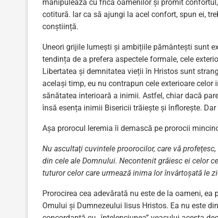
manipulează cu frica oamenilor și promit confortul
cotitură. Iar ca să ajungi la acel confort, spun ei, 
conștiință.
Uneori grijile lumești și ambițiile pământești sunt exp
tendința de a prefera aspectele formale, cele exterio
Libertatea și demnitatea vieții în Hristos sunt stran
același timp, eu nu contrapun cele exterioare celor i
sănătatea interioară a inimii. Astfel, chiar dacă par
însă esența inimii Bisericii trăiește și înflorește. Da
Așa prorocul Ieremia îi demască pe prorocii mincino
Nu ascultaţi cuvintele proorocilor, care vă profeţesc, 
din cele ale Domnului.
Necontenit grăiesc ei celor ce
tuturor celor care urmează inima lor învârtoşată le z
Prorocirea cea adevărată nu este de la oameni, ea 
Omului și Dumnezeului Iisus Hristos. Ea nu este din
concordanță cu „înțelepciunea” veacului acesta decăzu