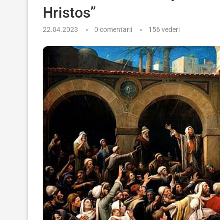
Hristos”
22.04.2023
0 comentarii
156
vederi