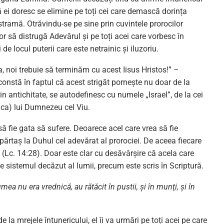
 ei doresc se elimine pe toți cei care demască dorința
stramă. Otrăvindu-se pe sine prin cuvintele prorocilor
or să distrugă Adevărul și pe toți acei care vorbesc în
de locul puterii care este netrainic și iluzoriu.
, noi trebuie să terminăm cu acest Iisus Hristos!” –
onstă în faptul că acest strigăt pornește nu doar de la
din antichitate, se autodefinesc cu numele „Israel”, de la cei
rica) lui Dumnezeu cel Viu.
 să fie gata să sufere. Deoarece acel care vrea să fie
 părtaș la Duhul cel adevărat al prorociei. De aceea fiecare
.
(Lc. 14:28). Doar este clar cu desăvârșire că acela care
e sistemul decăzut al lumii, precum este scris în Scriptură.
mea nu era vrednică, au rătăcit în pustii, şi în munţi, şi în
e la mrejele întunericului, el îi va urmări pe toți acei pe care