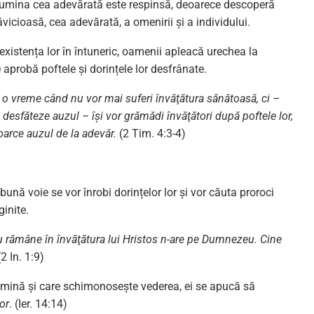
 lumina cea adevărată este respinsă, deoarece descoperă
vicioasă, cea adevărată, a omenirii și a individului.
existența lor în întuneric, oamenii apleacă urechea la
e aprobă poftele și dorințele lor desfrânate.
 o vreme când nu vor mai suferi învăţătura sănătoasă, ci –
i desfăteze auzul – îşi vor grămădi învăţători după poftele lor,
ntoarce auzul de la adevăr.
(2 Tim. 4:3-4)
ună voie se vor înrobi dorințelor lor și vor căuta proroci
ginite.
 nu rămâne în învăţătura lui Hristos n-are pe Dumnezeu. Cine
(2 In. 1:9)
lumină și care schimonosește vederea, ei se apucă să
lor
. (Ier. 14:14)