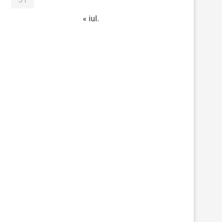
« iul.