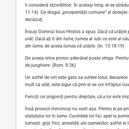
îi consideră răzvrătitori. În același timp, el se stră
11:14). De dragul „prosperității comune” el dorește 
decăzuți.
Însuși Domnul Iisus Hristos a spus:
Dacă vă urăşte 
urât. Dacă aţi fi din lume, lumea ar iubi ce este al s
din lume, de aceea lumea vă urăşte.
(In. 15:18-19)
De aceea orice proroc adevărat poate striga:
Pentru
de junghiere.
(Rom. 8:36)
Un astfel de om este gata sa sufere totul, deoarece a
mult ca atât, este sigur că prin el se vor înfăptui cuv
Fericiţi cei prigoniţi pentru dreptate, că a lor este împ
Însă prorocii mincinoși nu sunt așa. Pentru ei pe pr
statutului lor în lume. Cuvintele lor fac apel la porn
lumești: griji, frici, anxietăți ale oamenilor; astfel e