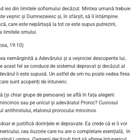
ând ies din limitele sofismului decăzut. Mintea umană trebuie
e veșnic și Dumnezeiesc și, în sfârșit, să îl întâmpine.
, care este nepărtașă la tot ce este supus putrezirii,
 limitele omului.
psa, 19:10)
ea nemărginită a Adevărului și a veșniciei descoperite lui,
e acest fel se conduce de sistemul depravat și decăzut al
devărul îi este supusă. Un astfel de om nu poate vedea firea
care sunt acoperiți de întuneric.
ă (și chiar grupe de persoane) se află în fața alegerii:
 mincinos sau pe unicul și adevăratul Proroc? Cuviosul
 antihristului, etalonul prorocului mincinos.
ar ei justifică dorințele ei depravate. Ea crede că ei îi vor
unericului, cea iluzorie care nu are o completare esențială, în
ingând Lumina. Oamenii decăzuți tind să afirme întunericul