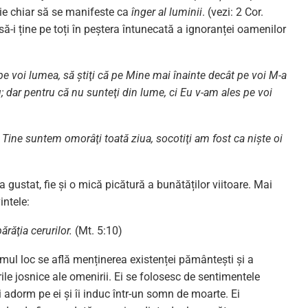
duie chiar să se manifeste ca
înger al luminii
. (vezi: 2 Cor.
să-i ține pe toți în peștera întunecată a ignoranței oamenilor
pe voi lumea, să ştiţi că pe Mine mai înainte decât pe voi M-a
ău; dar pentru că nu sunteţi din lume, ci Eu v-am ales pe voi
 Tine suntem omorâţi toată ziua, socotiţi am fost ca nişte oi
 gustat, fie și o mică picătură a bunătăților viitoare. Mai
intele:
ărăţia cerurilor.
(Mt. 5:10)
imul loc se află menținerea existenței pământești și a
irile josnice ale omenirii. Ei se folosesc de sentimentele
i îi adorm pe ei și îi induc într-un somn de moarte. Ei