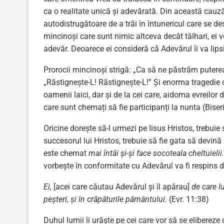
ca o realitate unică și adevărată. Din această cauză
autodistrugătoare de a trăi în întunericul care se de
mincinoși care sunt nimic altceva decât tâlhari, ei v
adevăr. Deoarece ei consideră că Adevărul îi va lipsi 
Prorocii mincinoși strigă: „Ca să ne păstrăm puterea
„Răstignește-L! Răstignește-L!” Și enorma tragedie c
oamenii laici, dar și de la cei care, aidoma evreilor 
care sunt chemați să fie participanți la nunta (Bise
Oricine dorește să-l urmezi pe Iisus Hristos, trebuie
succesorul lui Hristos, trebuie să fie gata să devină
este chemat
mai întâi şi-şi face socoteala cheltuielii
vorbește în conformitate cu Adevărul va fi respins d
Ei,
[acei care căutau Adevărul și îl apărau]
de care lu
peşteri, şi în crăpăturile pământului.
(Evr. 11:38)
Duhul lumii îi urăște pe cei care vor să se elibereze d