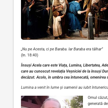
„Nu pe Acesta, ci pe Baraba. Iar Baraba era tâlhar”
(In. 18:40)
Însuși Acela care este Viața, Lumina, Libertatea, Ade
care au cunoscut revelația Veșniciei de la însuși Du
decăzut. Acolo, în umbra cea întunecată, omenirea s
Lumina a venit în lume şi oamenii au iubit întunericu
Omul căzut, 
generată de 