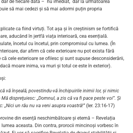
, dar de fiecare dată – nu imediat, dar la următoarea
trebuie să mai cedezi și să mai adormi puțin propria
licate ca fiind virtuți. Tot așa și în creștinism se fortifică
are, aducând în jertfă viața interioară, cea esențială.
gulate, încetul cu încetul, prin compromisul cu lumea. (În
nterioare, dar afirm că cele exterioare nu pot exista fără
e că cele exterioare se ofilesc și sunt supuse desconsiderării,
r dacă moare inima, va muri și totul ce este în exterior).
și:
că vă înşeală, povestindu-vă închipuirile inimii lor, şi nimic
 Mă dispreţuiesc: „Domnul, a zis că va fi pace peste voi”. Şi
ic: „Nici un rău nu va veni asupra voastră!”
(Ier. 23:16-17)
provine din esență neschimbătoare și eternă – Revelația
 lumea aceasta. Din contra, prorocii mincinoși vorbesc în
t. Ei vor să sacrifice Revelația de dragul stabilității și