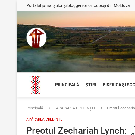
Portalul jurnaliștilor și bloggerilor ortodocși din Moldova
PRINCIPALĂ
ȘTIRI
BISERICA ȘI SO
Principală
APĂRAREA CREDINȚEI
Preotul Zecharia
APĂRAREA CREDINȚEI
Preotul Zechariah Lynch: „