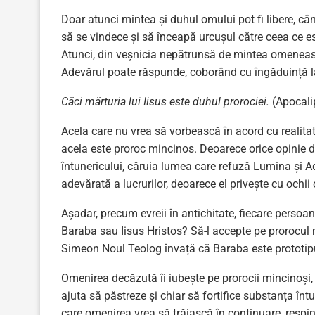
Doar atunci mintea și duhul omului pot fi libere, c
să se vindece și să înceapă urcușul către ceea ce est
Atunci, din veșnicia nepătrunsă de mintea omenească
Adevărul poate răspunde, coborând cu îngăduință la
Căci mărturia lui Iisus este duhul prorociei.
(Apocali
Acela care nu vrea să vorbească în acord cu realitat
acela este proroc mincinos. Deoarece orice opinie d
întunericului, căruia lumea care refuză Lumina și A
adevărată a lucrurilor, deoarece el privește cu ochii 
Așadar, precum evreii în antichitate, fiecare persoan
Baraba sau Iisus Hristos? Să-l accepte pe prorocul
Simeon Noul Teolog învață că Baraba este prototipul
Omenirea decăzută îi iubește pe prorocii mincinoși, do
ajuta să păstreze și chiar să fortifice substanța înt
care omenirea vrea să trăiască în continuare, resp