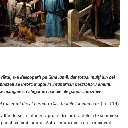
vărul, s-a descoperit pe Sine lumii, dar totuși mulți din cei
mnezeu se întorc înapoi în întunericul desfrânării omului
e mângâie cu sloganuri banale ale gândirii pozitive.
l mai mult decât Lumina. Căci faptele lor erau rele.
(In. 3:19)
aflându-se în întuneric, poate declara faptele rele și orbirea
păcat ca fiind lumină. Astfel întunericul este considerat