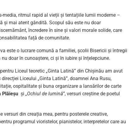
dia, ritmul rapid al vieții și tentațiile lumii moderne –
ă și mai atent gândită. Scopul său este nu doar
discernământ, încredere în sine și valori morale solide, care
onsabilitatea față de comunitate.
a este o lucrare comună a familiei, școlii Bisericii și întregii
nu doar în cunoaștere, ci și în iubire și înțelepciune.
entru Liceul teoretic „Ginta Latină” din Chișinău am avut
sc direcției Liceului „Ginta Latină”, doamnei Ana Rusu,
ație, ospitalitate și buna organizare a lansărilor de carte
a Plăieșu
și
„Ochiul de lumină”
, versuri creștine de poetul
e versuri din creația mea, pentru posterele creative,
entru programul vioristelor, pianistelor, interpretelor care au