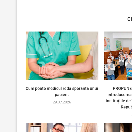
C
Cum poate medicul reda speranța unui
PROPUNER
pacient
introducerea 
instituțiile d
29.07.2026
Repub