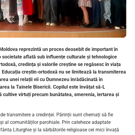
a Moldova reprezintă un proces deosebit de important în
o societate aflată sub influențe culturale și tehnologice
odoxă, credința și valorile creștine se regăsesc în viața
ști. Educația creștin-ortodoxă nu se limitează la transmiterea
area unei relații vii cu Dumnezeu înrădăcinată în
area la Tainele Bisericii. Copilul este învățat să-L
cultive virtuți precum bunătatea, smerenia, iertarea și
 transmitere a credinței. Părinții sunt chemați să fie
or și al comunităților parohiale. Prin cateheze adaptate
Sfânta Liturghie și la sărbătorile religioase cei mici învață