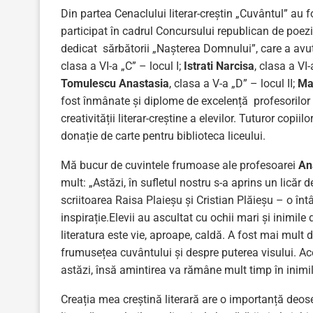
Din partea Cenaclului literar-creștin „Cuvântul” au 
participat în cadrul Concursului republican de poez
dedicat sărbătorii „Nașterea Domnului”, care a avut
clasa a VI-a „C” – locul I;
Istrati Narcisa
, clasa a VI-
Tomulescu Anastasia
, clasa a V-a „D” – locul II;
Ma
fost înmânate și diplome de excelență profesorilor 
creativității literar-creștine a elevilor. Tuturor copiil
donație de carte pentru biblioteca liceului.
Mă bucur de cuvintele frumoase ale profesoarei
An
mult: „Astăzi, în sufletul nostru s-a aprins un licăr 
scriitoarea Raisa Plaieșu și Cristian Plăieșu – o întâl
inspirație.Elevii au ascultat cu ochii mari și inimile 
literatura este vie, aproape, caldă. A fost mai mult 
frumusețea cuvântului și despre puterea visului. Ace
astăzi, însă amintirea va rămâne mult timp în inimil
Creația mea creștină literară are o importanță deos