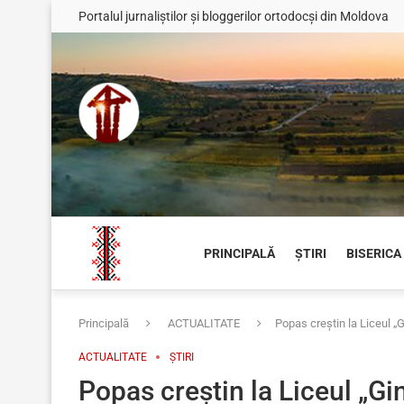
Portalul jurnaliștilor și bloggerilor ortodocși din Moldova
PRINCIPALĂ
ȘTIRI
BISERICA
Principală
ACTUALITATE
Popas creștin la Liceul „G
ACTUALITATE
ȘTIRI
Popas creștin la Liceul „Gi