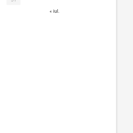
« iul.