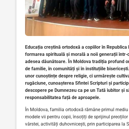
Educația creștină ortodoxă a copiilor în Republic
formarea spirituală și morală a noii generații într-
adesea dăunătoare. În Moldova tradiția profund ort
de familie, în comunități și în instituțiile biserice
unor cunoștințe despre religie, ci urmărește cultiv
rugăciune, cunoașterea Sfintei Scripturi și particip
descopere pe Dumnezeu ca pe un Tată iubitor și să 
responsabilitatea față de aproapele.
În Moldova, familia ortodoxă rămâne primul mediu de
modele vii pentru copii, însoțiți de sprijinul preoțil
vârstei, activități duhovnicești, prin participarea la 