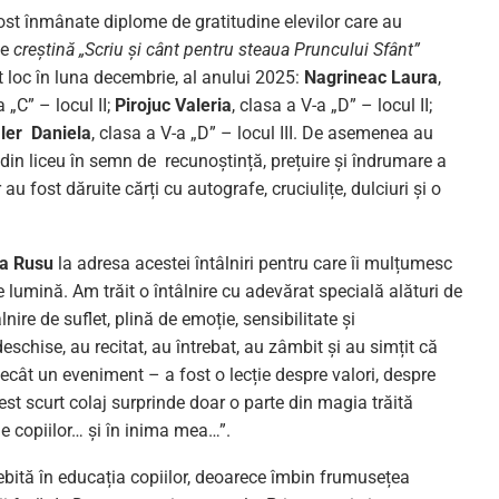
fost înmânate diplome de gratitudine elevilor care au
ie
creștină „Scriu și cânt pentru steaua Pruncului Sfânt”
 loc în luna decembrie, al anului 2025:
Nagrineac Laura
,
a „C” – locul II;
Pirojuc Valeria
, clasa a V-a „D” – locul II;
ler Daniela
, clasa a V-a „D” – locul III. De asemenea au
din liceu în semn de recunoștință, prețuire și îndrumare a
or au fost dăruite cărți cu autografe, cruciulițe, dulciuri și o
a Rusu
la adresa acestei întâlniri pentru care îi mulțumesc
de lumină. Am trăit o întâlnire cu adevărat specială alături de
nire de suflet, plină de emoție, sensibilitate și
deschise, au recitat, au întrebat, au zâmbit și au simțit că
decât un eveniment – a fost o lecție despre valori, despre
st scurt colaj surprinde doar o parte din magia trăită
e copiilor… și în inima mea…”.
ebită în educația copiilor, deoarece îmbin frumusețea