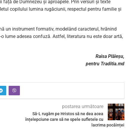
birii față de Dumnezeu și aproapele. Prin versuri și texte
letul copilului lumina rugăciunii, respectul pentru familie și
ină un instrument formativ, modelând caracterul, hrănind
r-o lume adesea confuză. Astfel, literatura nu este doar artă,
Raisa Plăieșu,
pentru Traditia.md
postarea următoare
Să-L rugăm pe Hristos să ne dea acea
înțelepciune care să ne spele sufletele cu
lacrima pocăinței