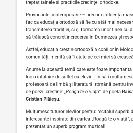
treptat tainele și practicile credinței ortodoxe.
Provocările contemporane – precum influența mass-me
fac ca educația ortodoxă să fie cu atât mai necesar
transmiterea tradiției, ci și formarea unor tineri cu 
să trăiască concret încrederea în Dumnezeu și resp
Astfel, educația creștin-ortodoxă a copiilor în Moldov
comunități, menită să îi ajute pe cei mici să crească 
Anume la această temă care este foare importantă p
loc o întâlnire de suflet cu elevii. Țin să-i mulțume
profesoară de limbă și literatură română pentru invit
de poezii creștine:
„Roagă-te o viață”
, de poeta
Rais
Cristian Plăieșu
.
Mulțumesc tuturor elevilor pentru: recitalul superb d
interesante inspirate din cartea „Roagă-te o viață”, p
prezentat un superb program muzical!