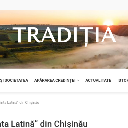
TRADIȚIA
 ȘI SOCIETATEA
APĂRAREA CREDINȚEI
ACTUALITATE
ISTOR
inta Latină” din Chișinău
nta Latină” din Chișinău