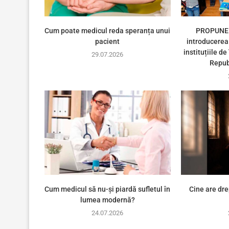
Cum poate medicul reda speranța unui
PROPUNER
pacient
introducerea 
instituțiile d
29.07.2026
Repub
Cum medicul să nu-și piardă sufletul în
Cine are dre
lumea modernă?
24.07.2026