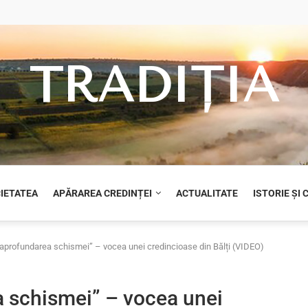
TRADIȚIA
CIETATEA
APĂRAREA CREDINȚEI
ACTUALITATE
ISTORIE ȘI
 aprofundarea schismei” – vocea unei credincioase din Bălți (VIDEO)
a schismei” – vocea unei