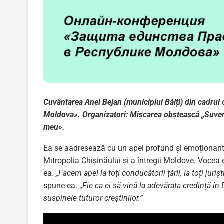
Cuvântarea Anei Bejan (municipiul Bălți) din cadrul 
Moldova». Organizatori: Mișcarea obștească „Suver
meu».
Ea se aadresează cu un apel profund și emoționant î
Mitropolia Chișinăului și a întregii Moldove. Vocea 
ea.
„Facem apel la toți conducătorii țării, la toți jur
spune ea. „
Fie ca ei să vină la adevărata credință î
suspinele tuturor creștinilor.”