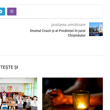
postarea următoare
Drumul Crucii și al Pocăinței în jurul
Chișinăului
e
ITEȘTE ȘI