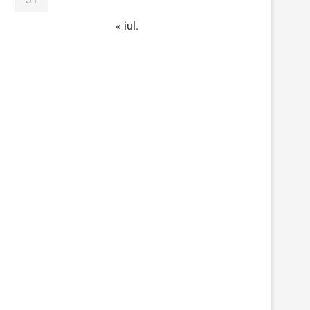
« iul.