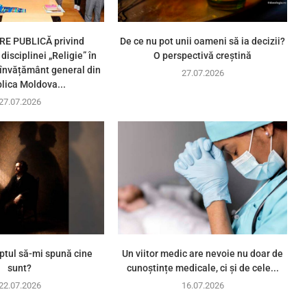
E PUBLICĂ privind
De ce nu pot unii oameni să ia decizii?
disciplinei „Religie” în
O perspectivă creștină
e învățământ general din
27.07.2026
lica Moldova...
27.07.2026
ptul să-mi spună cine
Un viitor medic are nevoie nu doar de
sunt?
cunoștințe medicale, ci și de cele...
22.07.2026
16.07.2026