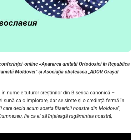
conferinței-online «Apararea unitatii Ortodoxiei în Republica
anistii Moldovei” și Asociația obștească „ADOR Orașul
n numele tuturor creștinilor din Biserica canonică –
ei sună ca o implorare, dar se simte și o credință fermă în
iștii care decid acum soarta Bisericii noastre din Moldova”
,
n Dumnezeu, fie ca ei să înțeleagă rugămintea noastră,