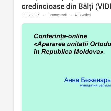
credincioase din Bălți (VI
09.07.2026
0 comentarii
413
vederi