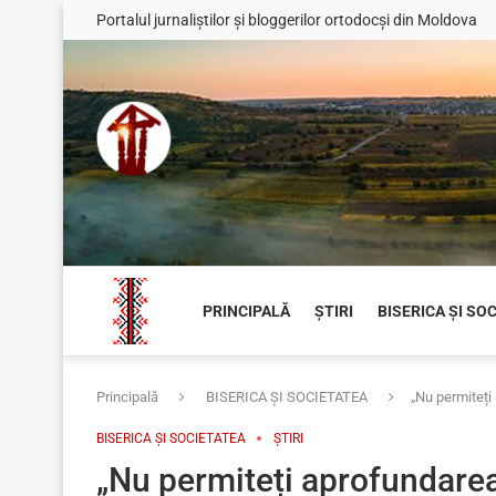
Portalul jurnaliștilor și bloggerilor ortodocși din Moldova
PRINCIPALĂ
ȘTIRI
BISERICA ȘI SO
Principală
BISERICA ȘI SOCIETATEA
„Nu permiteți
BISERICA ȘI SOCIETATEA
ȘTIRI
„Nu permiteți aprofundare