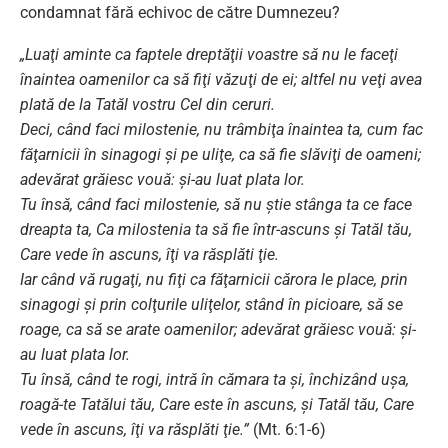
condamnat fără echivoc de către Dumnezeu?
„Luaţi aminte ca faptele dreptăţii voastre să nu le faceţi
înaintea oamenilor ca să fiţi văzuţi de ei; altfel nu veţi avea
plată de la Tatăl vostru Cel din ceruri.
Deci, când faci milostenie, nu trâmbiţa înaintea ta, cum fac
făţarnicii în sinagogi şi pe uliţe, ca să fie slăviţi de oameni;
adevărat grăiesc vouă: şi-au luat plata lor.
Tu însă, când faci milostenie, să nu ştie stânga ta ce face
dreapta ta, Ca milostenia ta să fie într-ascuns şi Tatăl tău,
Care vede în ascuns, îţi va răsplăti ţie.
Iar când vă rugaţi, nu fiţi ca făţarnicii cărora le place, prin
sinagogi şi prin colţurile uliţelor, stând în picioare, să se
roage, ca să se arate oamenilor; adevărat grăiesc vouă: şi-
au luat plata lor.
Tu însă, când te rogi, intră în cămara ta şi, închizând uşa,
roagă-te Tatălui tău, Care este în ascuns, şi Tatăl tău, Care
vede în ascuns, îţi va răsplăti ţie.”
(Mt. 6:1-6)