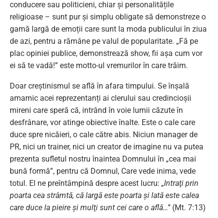
conducere sau politicieni, chiar și personalitățile
religioase – sunt pur și simplu obligate să demonstreze o
gamă largă de emoții care sunt la moda publicului în ziua
de azi, pentru a rămâne pe valul de popularitate. „Fă pe
plac opiniei publice, demonstrează show, fii așa cum vor
ei să te vadă!” este motto-ul vremurilor în care trăim.
Doar creștinismul se află în afara timpului. Se înșală
amarnic acei reprezentanți ai clerului sau credincioșii
mireni care speră că, intrând în voie lumii căzute în
desfrânare, vor atinge obiective înalte. Este o cale care
duce spre nicăieri, o cale către abis. Niciun manager de
PR, nici un trainer, nici un creator de imagine nu va putea
prezenta sufletul nostru înaintea Domnului în „cea mai
bună formă”, pentru că Domnul, Care vede inima, vede
totul. El ne preîntâmpină despre acest lucru:
„Intraţi prin
poarta cea strâmtă, că largă este poarta şi lată este calea
care duce la pieire şi mulţi sunt cei care o află…”
(Mt. 7:13)