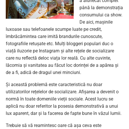
a alunecat complet
până la demonstrația
consumului ca show.
De aici, mașinile
luxoase sau telefoanele scumpe luate pe credit,
îmbrăcămintea care imită brandurile cunoscute,
fotografiile retușate etc. Mulți bloggeri populari duc o
viață iluzorie pe Instagram și alte rețele de socializare
care nu reflectă deloc viața lor reală. Cu alte cuvinte,
lăcomia și vanitatea au făcut loc dorinței de a apărea și
de a fi, adică de dragul unei minciuni.
Și această problemă este caracteristică nu doar
utilizatorilor rețelelor de socializare. Afișarea a devenit o
normă în toate domeniile vieții sociale. Acest lucru se
aplică nu doar referitor la posesia demonstrativă a unui
lux aparent, dar și la facerea de fapte bune în văzul lumii.
Trebuie să vă reamintesc oare că așa ceva este