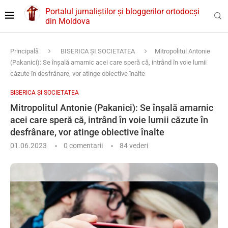
Portalul jurnaliștilor și bloggerilor ortodocși
din Moldova
Principală
BISERICA ȘI SOCIETATEA
Mitropolitul Antonie
(Pakanici): Se înșală amarnic acei care speră că, intrând în voie lumii
căzute în desfrânare, vor atinge obiective înalte
BISERICA ȘI SOCIETATEA
Mitropolitul Antonie (Pakanici): Se înșală amarnic
acei care speră că, intrând în voie lumii căzute în
desfrânare, vor atinge obiective înalte
01.06.2023
0 comentarii
84
vederi