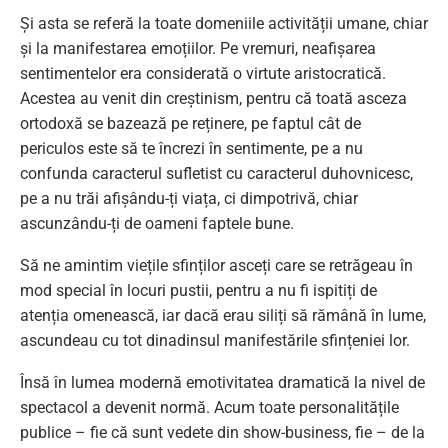
Și asta se referă la toate domeniile activității umane, chiar
și la manifestarea emoțiilor. Pe vremuri, neafișarea
sentimentelor era considerată o virtute aristocratică.
Acestea au venit din creștinism, pentru că toată asceza
ortodoxă se bazează pe reținere, pe faptul cât de
periculos este să te încrezi în sentimente, pe a nu
confunda caracterul sufletist cu caracterul duhovnicesc,
pe a nu trăi afișându-ți viața, ci dimpotrivă, chiar
ascunzându-ți de oameni faptele bune.
Să ne amintim viețile sfinților asceți care se retrăgeau în
mod special în locuri pustii, pentru a nu fi ispitiți de
atenția omenească, iar dacă erau siliți să rămână în lume,
ascundeau cu tot dinadinsul manifestările sfințeniei lor.
Însă în lumea modernă emotivitatea dramatică la nivel de
spectacol a devenit normă. Acum toate personalitățile
publice – fie că sunt vedete din show-business, fie – de la