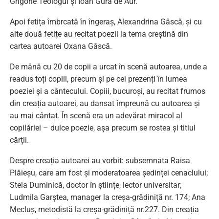
Grigorie Teologul și Ioan Gură de Aur.
Apoi fetița îmbrcată în îngeraș, Alexandrina Gâscă, și cu
alte două fetițe au recitat poezii la tema creștină din
cartea autoarei Oxana Gâscă.
De mână cu 20 de copii a urcat în scenă autoarea, unde a
readus toți copiii, precum și pe cei prezenți în lumea
poeziei și a cântecului. Copiii, bucuroși, au recitat frumos
din creația autoarei, au dansat împreună cu autoarea și
au mai cântat. În scenă era un adevărat miracol al
copilăriei – dulce poezie, așa precum se rostea și titlul
cărții.
Despre creația autoarei au vorbit: subsemnata Raisa
Plăieșu, care am fost și moderatoarea ședinței cenaclului;
Stela Duminică, doctor în științe, lector universitar;
Ludmila Garștea, manager la creșa-grădiniță nr. 174; Ana
Mecluș, metodistă la creșa-grădiniță nr.227. Din creația