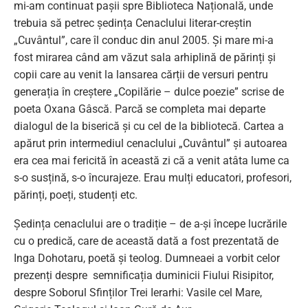
mi-am continuat pașii spre Biblioteca Națională, unde
trebuia să petrec ședința Cenaclului literar-creștin
„Cuvântul”, care îl conduc din anul 2005. Și mare mi-a
fost mirarea când am văzut sala arhiplină de părinți și
copii care au venit la lansarea cărții de versuri pentru
generația în creștere „Copilărie – dulce poezie” scrise de
poeta Oxana Gâscă. Parcă se completa mai departe
dialogul de la biserică și cu cel de la bibliotecă. Cartea a
apărut prin intermediul cenaclului „Cuvântul” și autoarea
era cea mai fericită în această zi că a venit atâta lume ca
s-o susțină, s-o încurajeze. Erau mulți educatori, profesori,
părinți, poeți, studenți etc.
Ședința cenaclului are o tradiție – de a-și începe lucrările
cu o predică, care de această dată a fost prezentată de
Inga Dohotaru, poetă și teolog. Dumneaei a vorbit celor
prezenți despre semnificația duminicii Fiului Risipitor,
despre Soborul Sfinților Trei Ierarhi: Vasile cel Mare,