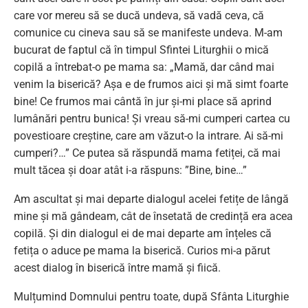
care vor mereu să se ducă undeva, să vadă ceva, că
comunice cu cineva sau să se manifeste undeva. M-am
bucurat de faptul că în timpul Sfintei Liturghii o mică
copilă a întrebat-o pe mama sa: „Mamă, dar când mai
venim la biserică? Așa e de frumos aici și mă simt foarte
bine! Ce frumos mai cântă în jur și-mi place să aprind
lumânări pentru bunica! Și vreau să-mi cumperi cartea cu
povestioare creștine, care am văzut-o la intrare. Ai să-mi
cumperi?…” Ce putea să răspundă mama fetiței, că mai
mult tăcea și doar atât i-a răspuns: ”Bine, bine…”
Am ascultat și mai departe dialogul acelei fetițe de lângă
mine și mă gândeam, cât de însetată de credință era acea
copilă. Și din dialogul ei de mai departe am înțeles că
fetița o aduce pe mama la biserică. Curios mi-a părut
acest dialog în biserică între mamă și fiică.
Mulțumind Domnului pentru toate, după Sfânta Liturghie