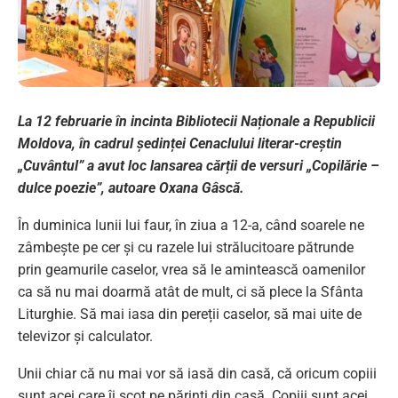
La 12 februarie în incinta Bibliotecii Naționale a Republicii
Moldova, în cadrul ședinței Cenaclului literar-creștin
„Cuvântul” a avut loc lansarea cărții de versuri „Copilărie –
dulce poezie”, autoare Oxana Gâscă.
În duminica lunii lui faur, în ziua a 12-a, când soarele ne
zâmbește pe cer și cu razele lui strălucitoare pătrunde
prin geamurile caselor, vrea să le amintească oamenilor
ca să nu mai doarmă atât de mult, ci să plece la Sfânta
Liturghie. Să mai iasa din pereții caselor, să mai uite de
televizor și calculator.
Unii chiar că nu mai vor să iasă din casă, că oricum copiii
sunt acei care îi scot pe părinți din casă. Copiii sunt acei