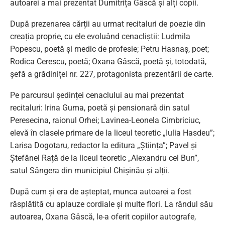
autoarei a mai prezentat Dumitrița Gâscă și alți copii.
După prezenarea cărții au urmat recitaluri de poezie din
creația proprie, cu ele evoluând cenacliștii: Ludmila
Popescu, poetă și medic de profesie; Petru Hasnaș, poet;
Rodica Cerescu, poetă; Oxana Gâscă, poetă și, totodată,
șefă a grădiniței nr. 227, protagonista prezentării de carte.
Pe parcursul ședinței cenaclului au mai prezentat
recitaluri: Irina Guma, poetă și pensionară din satul
Peresecina, raionul Orhei; Lavinea-Leonela Cimbriciuc,
elevă în clasele primare de la liceul teoretic „Iulia Hasdeu”;
Larisa Dogotaru, redactor la editura „Știința”; Pavel și
Ștefănel Rață de la liceul teoretic „Alexandru cel Bun”,
satul Sângera din municipiul Chișinău și alții.
După cum și era de așteptat, munca autoarei a fost
răsplătită cu aplauze cordiale și multe flori. La rândul său
autoarea, Oxana Gâscă, le-a oferit copiilor autografe,