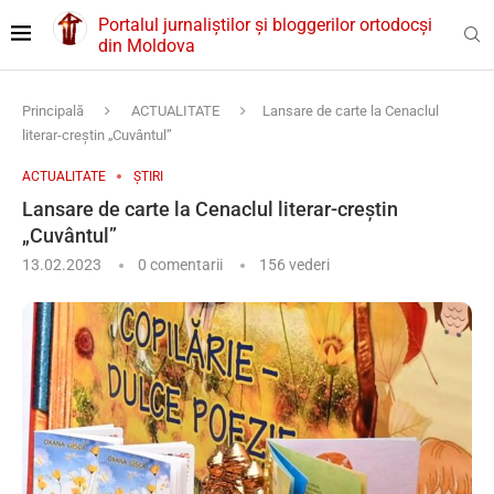
Portalul jurnaliștilor și bloggerilor ortodocși
din Moldova
Principală
ACTUALITATE
Lansare de carte la Cenaclul
literar-creștin „Cuvântul”
ACTUALITATE
ȘTIRI
Lansare de carte la Cenaclul literar-creștin
„Cuvântul”
13.02.2023
0 comentarii
156
vederi