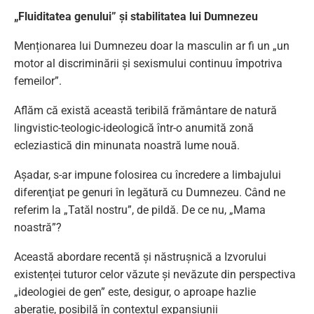
„Fluiditatea genului” și stabilitatea lui Dumnezeu
Menționarea lui Dumnezeu doar la masculin ar fi un „un
motor al discriminării și sexismului continuu împotriva
femeilor”.
Aflăm că există această teribilă frământare de natură
lingvistic-teologic-ideologică într-o anumită zonă
ecleziastică din minunata noastră lume nouă.
Așadar, s-ar impune folosirea cu încredere a limbajului
diferenţiat pe genuri în legătură cu Dumnezeu. Când ne
referim la „Tatăl nostru”, de pildă. De ce nu, „Mama
noastră”?
Această abordare recentă și năstrușnică a Izvorului
existenței tuturor celor văzute și nevăzute din perspectiva
„ideologiei de gen” este, desigur, o aproape hazlie
aberație, posibilă în contextul expansiunii