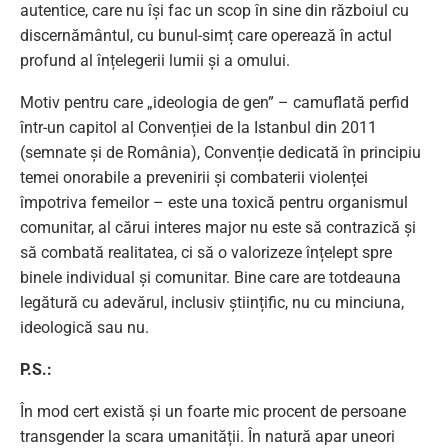
autentice, care nu își fac un scop în sine din războiul cu
discernământul, cu bunul-simț care operează în actul
profund al înțelegerii lumii și a omului.
Motiv pentru care „ideologia de gen” – camuflată perfid
într-un capitol al Convenției de la Istanbul din 2011
(semnate și de România), Convenție dedicată în principiu
temei onorabile a prevenirii și combaterii violenței
împotriva femeilor – este una toxică pentru organismul
comunitar, al cărui interes major nu este să contrazică și
să combată realitatea, ci să o valorizeze înțelept spre
binele individual și comunitar. Bine care are totdeauna
legătură cu adevărul, inclusiv științific, nu cu minciuna,
ideologică sau nu.
P.S.:
În mod cert există și un foarte mic procent de persoane
transgender la scara umanității. În natură apar uneori