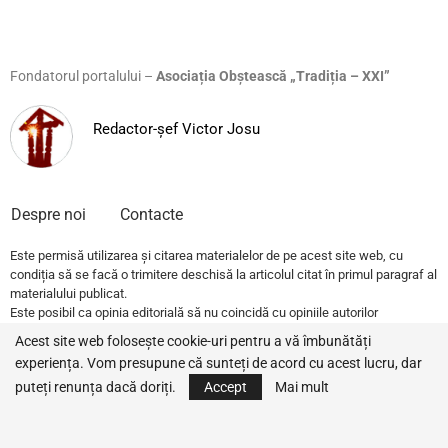
Fondatorul portalului –
Asociația Obștească „Tradiția – XXI”
Redactor-șef Victor Josu
Despre noi
Contacte
Este permisă utilizarea și citarea materialelor de pe acest site web, cu
condiția să se facă o trimitere deschisă la articolul citat în primul paragraf al
materialului publicat.
Este posibil ca opinia editorială să nu coincidă cu opiniile autorilor
publicațiilor.
Acest site web folosește cookie-uri pentru a vă îmbunătăți
experiența. Vom presupune că sunteți de acord cu acest lucru, dar
© 2022 – All Rights Reserved.
Traditia.md
puteți renunța dacă doriți.
Accept
Mai mult