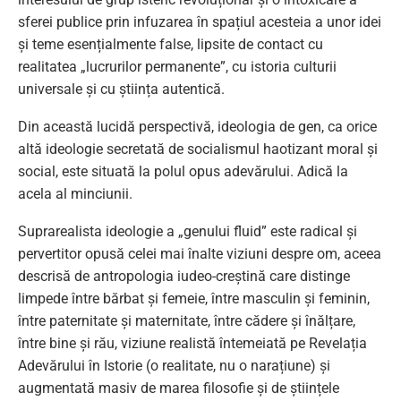
sferei publice prin infuzarea în spațiul acesteia a unor idei
și teme esențialmente false, lipsite de contact cu
realitatea „lucrurilor permanente”, cu istoria culturii
universale și cu știința autentică.
Din această lucidă perspectivă, ideologia de gen, ca orice
altă ideologie secretată de socialismul haotizant moral și
social, este situată la polul opus adevărului. Adică la
acela al minciunii.
Suprarealista ideologie a „genului fluid” este radical și
pervertitor opusă celei mai înalte viziuni despre om, aceea
descrisă de antropologia iudeo-creștină care distinge
limpede între bărbat și femeie, între masculin și feminin,
între paternitate și maternitate, între cădere și înălțare,
între bine și rău, viziune realistă întemeiată pe Revelația
Adevărului în Istorie (o realitate, nu o narațiune) și
augmentată masiv de marea filosofie și de științele