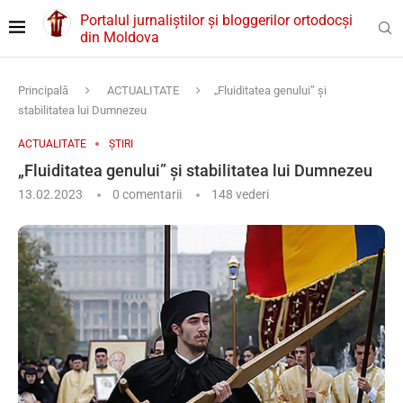
Portalul jurnaliștilor și bloggerilor ortodocși
din Moldova
Principală
ACTUALITATE
„Fluiditatea genului” și
stabilitatea lui Dumnezeu
ACTUALITATE
ȘTIRI
„Fluiditatea genului” și stabilitatea lui Dumnezeu
13.02.2023
0 comentarii
148
vederi