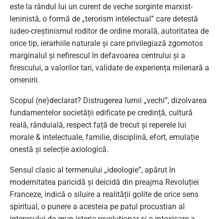
este la rândul lui un curent de veche sorginte marxist-
leninistă, o formă de „terorism intelectual” care detestă
iudeo-creștinismul roditor de ordine morală, autoritatea de
orice tip, ierarhiile naturale și care privilegiază zgomotos
marginalul și nefirescul în defavoarea centrului și a
firescului, a valorilor tari, validate de experiența milenară a
omenirii.
Scopul (ne)declarat? Distrugerea lumii „vechi”, dizolvarea
fundamentelor societății edificate pe credință, cultură
reală, rânduială, respect față de trecut și reperele lui
morale & intelectuale, familie, disciplină, efort, emulație
onestă și selecție axiologică.
Sensul clasic al termenului „ideologie”, apărut în
modernitatea paricidă și deicidă din preajma Revoluției
Franceze, indică o siluire a realității golite de orice sens
spiritual, o punere a acesteia pe patul procustian al
interesului de grup isteric revoluționar și o intoxicare a