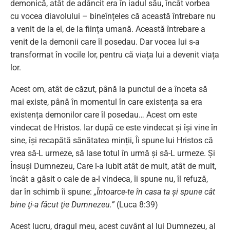
demonică, atât de adâncit era în iadul său, încât vorbea
cu vocea diavolului – bineînțeles că această întrebare nu
a venit de la el, de la ființa umană. Această întrebare a
venit de la demonii care îl posedau. Dar vocea lui s-a
transformat în vocile lor, pentru că viața lui a devenit viața
lor.
Acest om, atât de căzut, până la punctul de a înceta să
mai existe, până în momentul în care existența sa era
existența demonilor care îl posedau… Acest om este
vindecat de Hristos. Iar după ce este vindecat și își vine în
sine, își recapătă sănătatea minții, Îi spune lui Hristos că
vrea să-L urmeze, să lase totul în urmă și să-L urmeze. Și
Însuși Dumnezeu, Care l-a iubit atât de mult, atât de mult,
încât a găsit o cale de a-l vindeca, îi spune nu, îl refuză,
dar în schimb îi spune:
„Întoarce-te în casa ta şi spune cât
bine ţi-a făcut ţie Dumnezeu.”
(Luca 8:39)
Acest lucru, dragul meu, acest cuvânt al lui Dumnezeu, al