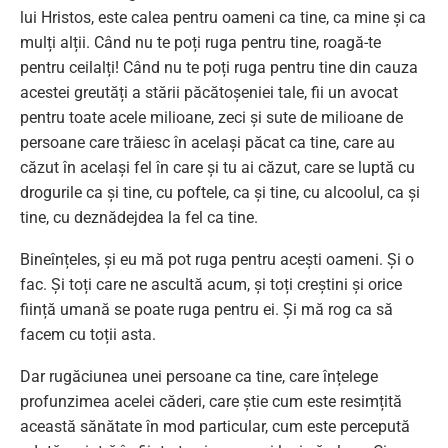
lui Hristos, este calea pentru oameni ca tine, ca mine și ca
mulți alții. Când nu te poți ruga pentru tine, roagă-te
pentru ceilalți! Când nu te poți ruga pentru tine din cauza
acestei greutăți a stării păcătoșeniei tale, fii un avocat
pentru toate acele milioane, zeci și sute de milioane de
persoane care trăiesc în același păcat ca tine, care au
căzut în același fel în care și tu ai căzut, care se luptă cu
drogurile ca și tine, cu poftele, ca și tine, cu alcoolul, ca și
tine, cu deznădejdea la fel ca tine.
Bineînțeles, și eu mă pot ruga pentru acești oameni. Și o
fac. Și toți care ne ascultă acum, și toți creștini și orice
ființă umană se poate ruga pentru ei. Și mă rog ca să
facem cu toții asta.
Dar rugăciunea unei persoane ca tine, care înțelege
profunzimea acelei căderi, care știe cum este resimțită
această sănătate în mod particular, cum este percepută