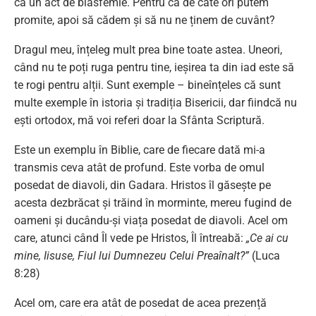
ca un act de blasfemie. Pentru că de câte ori putem
promite, apoi să cădem și să nu ne ținem de cuvânt?
Dragul meu, înțeleg mult prea bine toate astea. Uneori,
când nu te poți ruga pentru tine, ieșirea ta din iad este să
te rogi pentru alții. Sunt exemple – bineînțeles că sunt
multe exemple în istoria și tradiția Bisericii, dar fiindcă nu
ești ortodox, mă voi referi doar la Sfânta Scriptură.
Este un exemplu în Biblie, care de fiecare dată mi-a
transmis ceva atât de profund. Este vorba de omul
posedat de diavoli, din Gadara. Hristos îl găsește pe
acesta dezbrăcat și trăind în morminte, mereu fugind de
oameni și ducându-și viața posedat de diavoli. Acel om
care, atunci când Îl vede pe Hristos, Îl întreabă:
„Ce ai cu
mine, Iisuse, Fiul lui Dumnezeu Celui Preaînalt?”
(Luca
8:28)
Acel om, care era atât de posedat de acea prezență