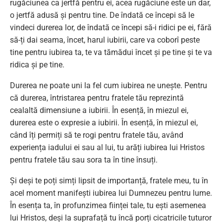
rugăciunea ca jertfă pentru ei, acea rugăciune este un dar,
o jertfă adusă și pentru tine. De îndată ce începi să le
vindeci durerea lor, de îndată ce începi să-i ridici pe ei, fără
să-ți dai seama, încet, harul iubirii, care va coborî peste
tine pentru iubirea ta, te va tămădui încet și pe tine și te va
ridica și pe tine.
Durerea ne poate uni la fel cum iubirea ne unește. Pentru
că durerea, întristarea pentru fratele tău reprezintă
cealaltă dimensiune a iubirii. În esență, în miezul ei,
durerea este o expresie a iubirii. În esență, în miezul ei,
când îți permiți să te rogi pentru fratele tău, având
experiența iadului ei sau al lui, tu arăți iubirea lui Hristos
pentru fratele tău sau sora ta în tine însuți.
Și deși te poți simți lipsit de importanță, fratele meu, tu în
acel moment manifești iubirea lui Dumnezeu pentru lume.
În esența ta, în profunzimea ființei tale, tu ești asemenea
lui Hristos, deși la suprafață tu încă porți cicatricile tuturor