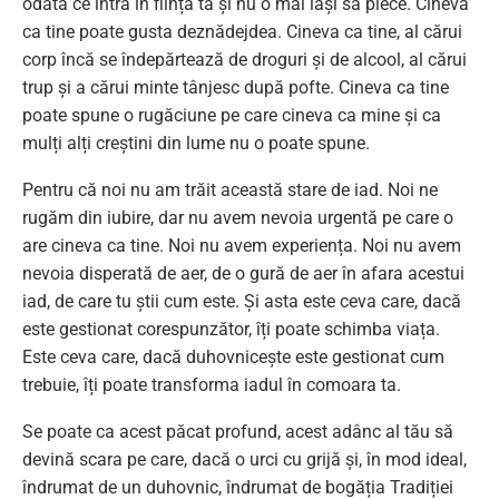
odată ce intră în ființa ta și nu o mai lași să plece. Cineva
ca tine poate gusta deznădejdea. Cineva ca tine, al cărui
corp încă se îndepărtează de droguri și de alcool, al cărui
trup și a cărui minte tânjesc după pofte. Cineva ca tine
poate spune o rugăciune pe care cineva ca mine și ca
mulți alți creștini din lume nu o poate spune.
Pentru că noi nu am trăit această stare de iad. Noi ne
rugăm din iubire, dar nu avem nevoia urgentă pe care o
are cineva ca tine. Noi nu avem experiența. Noi nu avem
nevoia disperată de aer, de o gură de aer în afara acestui
iad, de care tu știi cum este. Și asta este ceva care, dacă
este gestionat corespunzător, îți poate schimba viața.
Este ceva care, dacă duhovnicește este gestionat cum
trebuie, îți poate transforma iadul în comoara ta.
Se poate ca acest păcat profund, acest adânc al tău să
devină scara pe care, dacă o urci cu grijă și, în mod ideal,
îndrumat de un duhovnic, îndrumat de bogăția Tradiției