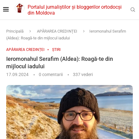
Portalul jurnaliștilor și bloggerilor ortodocși
din Moldova
Principală
APĂRAREA CREDINȚEI
Ieromonahul Serafim
(Aldea): Roagă-te din mijlocul iadului
APĂRAREA CREDINȚEI
ȘTIRI
Ieromonahul Serafim (Aldea): Roagă-te din
mijlocul iadului
17.09.2024
0 comentarii
337
vederi