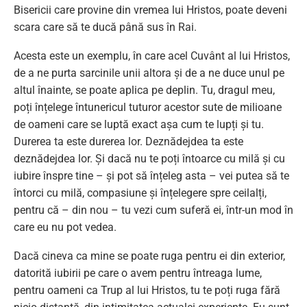
Bisericii care provine din vremea lui Hristos, poate deveni
scara care să te ducă până sus în Rai.
Acesta este un exemplu, în care acel Cuvânt al lui Hristos,
de a ne purta sarcinile unii altora și de a ne duce unul pe
altul înainte, se poate aplica pe deplin. Tu, dragul meu,
poți înțelege întunericul tuturor acestor sute de milioane
de oameni care se luptă exact așa cum te lupți și tu.
Durerea ta este durerea lor. Deznădejdea ta este
deznădejdea lor. Și dacă nu te poți întoarce cu milă și cu
iubire înspre tine – și pot să înțeleg asta – vei putea să te
întorci cu milă, compasiune și înțelegere spre ceilalți,
pentru că – din nou – tu vezi cum suferă ei, într-un mod în
care eu nu pot vedea.
Dacă cineva ca mine se poate ruga pentru ei din exterior,
datorită iubirii pe care o avem pentru întreaga lume,
pentru oameni ca Trup al lui Hristos, tu te poți ruga fără