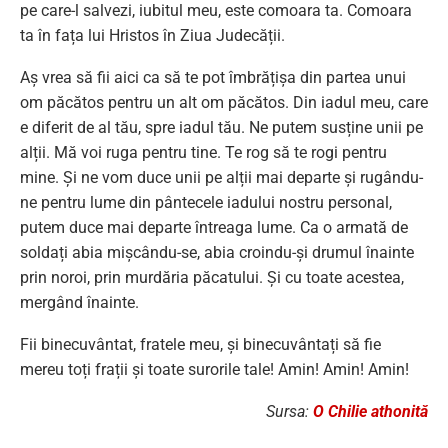
pe care-l salvezi, iubitul meu, este comoara ta. Comoara
ta în fața lui Hristos în Ziua Judecății.
Aș vrea să fii aici ca să te pot îmbrățișa din partea unui
om păcătos pentru un alt om păcătos. Din iadul meu, care
e diferit de al tău, spre iadul tău. Ne putem susține unii pe
alții. Mă voi ruga pentru tine. Te rog să te rogi pentru
mine. Și ne vom duce unii pe alții mai departe și rugându-
ne pentru lume din pântecele iadului nostru personal,
putem duce mai departe întreaga lume. Ca o armată de
soldați abia mișcându-se, abia croindu-și drumul înainte
prin noroi, prin murdăria păcatului. Și cu toate acestea,
mergând înainte.
Fii binecuvântat, fratele meu, și binecuvântați să fie
mereu toți frații și toate surorile tale! Amin! Amin! Amin!
Sursa:
O Chilie athonită