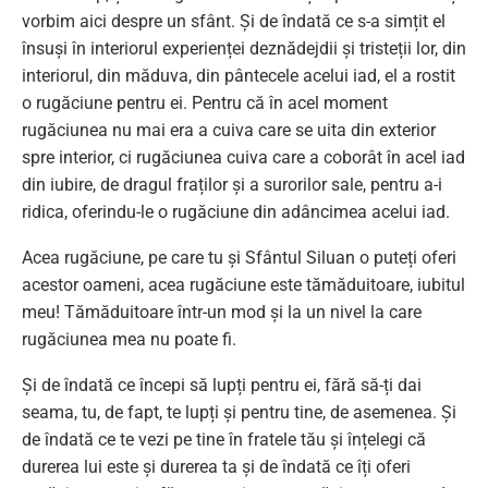
vorbim aici despre un sfânt. Și de îndată ce s-a simțit el
însuși în interiorul experienței deznădejdii și tristeții lor, din
interiorul, din măduva, din pântecele acelui iad, el a rostit
o rugăciune pentru ei. Pentru că în acel moment
rugăciunea nu mai era a cuiva care se uita din exterior
spre interior, ci rugăciunea cuiva care a coborât în acel iad
din iubire, de dragul fraților și a surorilor sale, pentru a-i
ridica, oferindu-le o rugăciune din adâncimea acelui iad.
Acea rugăciune, pe care tu și Sfântul Siluan o puteți oferi
acestor oameni, acea rugăciune este tămăduitoare, iubitul
meu! Tămăduitoare într-un mod și la un nivel la care
rugăciunea mea nu poate fi.
Și de îndată ce începi să lupți pentru ei, fără să-ți dai
seama, tu, de fapt, te lupți și pentru tine, de asemenea. Și
de îndată ce te vezi pe tine în fratele tău și înțelegi că
durerea lui este și durerea ta și de îndată ce îți oferi