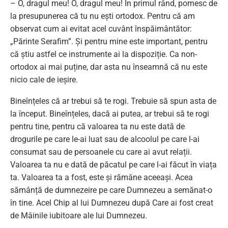
– O, dragul meu! O, dragul meu! În primul rând, pornesc de
la presupunerea că tu nu ești ortodox. Pentru că am
observat cum ai evitat acel cuvânt înspăimântător:
„Părinte Serafim”. Și pentru mine este important, pentru
că știu astfel ce instrumente ai la dispoziție. Ca non-
ortodox ai mai puține, dar asta nu înseamnă că nu este
nicio cale de ieșire.
Bineînțeles că ar trebui să te rogi. Trebuie să spun asta de
la început. Bineînțeles, dacă ai putea, ar trebui să te rogi
pentru tine, pentru că valoarea ta nu este dată de
drogurile pe care le-ai luat sau de alcoolul pe care l-ai
consumat sau de persoanele cu care ai avut relații.
Valoarea ta nu e dată de păcatul pe care l-ai făcut în viața
ta. Valoarea ta a fost, este și rămâne aceeași. Acea
sămânță de dumnezeire pe care Dumnezeu a semănat-o
în tine. Acel Chip al lui Dumnezeu după Care ai fost creat
de Mâinile iubitoare ale lui Dumnezeu.