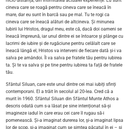
nicio distanță, din intimitatea actualei experiențe. Eu sunt
cineva care se roagă pentru cineva care se îneacă în
mare, dar eu sunt în barcă sau pe mal. Tu te rogi ca
cineva care se îneacă alături de altcineva. Și minunea
Iubirii lui Hristos, dragul meu, este că, dacă doi oameni se
îneacă împreună, iar unul dintre ei se întoarce și plânge cu
lacrimi de iubire și de rugăciune pentru celălalt care se
îneacă lângă el, Hristos va interveni de fiecare dată și-i va
salva pe amândoi. Îl va salva pe fratele tău pentru iubirea
ta. Și te va salva și pe tine pentru iubirea ta față de fratele
tău.
Sfântul Siluan, care este unul dintre cei mai iubiți sfinți
contemporani. El a trăit în secolul al 20-lea. Cred că a
murit în 1960. Sfântul Siluan din Sfântul Munte Athos a
descris odată cum s-a lăsat pe sine intenționat să-și
imagineze iadul în care erau cei care îl rugau să-i
pomenească. Și-a imaginat durerea lor, și-a imaginat lipsa
lor de scop, și-a imaginat cum se simțea păcatul în ei – și