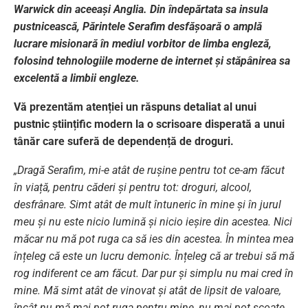
Warwick din aceeași Anglia. Din îndepărtata sa insula
pustnicească, Părintele Serafim desfășoară o amplă
lucrare misionară în mediul vorbitor de limba engleză,
folosind tehnologiile moderne de internet și stăpânirea sa
excelentă a limbii engleze.
Vă prezentăm atenției un răspuns detaliat al unui
pustnic științific modern la o scrisoare disperată a unui
tânăr care suferă de dependență de droguri.
„Dragă Serafim, mi-e atât de rușine pentru tot ce-am făcut
în viață, pentru căderi și pentru tot: droguri, alcool,
desfrânare. Simt atât de mult întuneric în mine și în jurul
meu și nu este nicio lumină și nicio ieșire din acestea. Nici
măcar nu mă pot ruga ca să ies din acestea. În mintea mea
înțeleg că este un lucru demonic. Înțeleg că ar trebui să mă
rog indiferent ce am făcut. Dar pur și simplu nu mai cred în
mine. Mă simt atât de vinovat și atât de lipsit de valoare,
încât nu mă mai pot ruga pentru mine, nu mai pot scoate