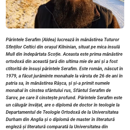
Părintele Serafim (Aldea) lucrează în mănăstirea Tuturor
Sfinților Celtici din orașul Kilninian, situat pe mica insulă
Mull din îndepărtata Scoție. Aceasta este prima mănăstire
ortodoxă din această țară din ultima mie de ani și a fost
ctitorită de însuși părintele Serafim. Este român, născut în
1979, a făcut jurăminte monahale la vârsta de 26 de ani în
patria sa, în mănăstirea Râșca, și și-a primit numele
monahal în cinstea sfântului rus, Sfântul Serafim de
Sarov, pe care îl cinstește profund. Părintele Serafim este
un călugăr învățat, are o diplomă de doctor în teologie la
Departamentul de Teologie Ortodoxă de la Universitatea
Durham din Anglia și o diplomă de master în literatură
engleză și literatură comparată la Universitatea din