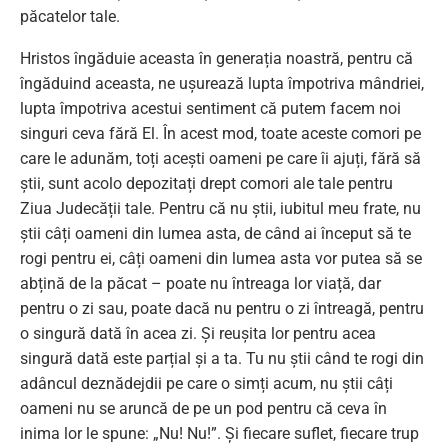
păcatelor tale.
Hristos îngăduie aceasta în generația noastră, pentru că
îngăduind aceasta, ne ușurează lupta împotriva mândriei,
lupta împotriva acestui sentiment că putem facem noi
singuri ceva fără El. În acest mod, toate aceste comori pe
care le adunăm, toți acești oameni pe care îi ajuți, fără să
știi, sunt acolo depozitați drept comori ale tale pentru
Ziua Judecății tale. Pentru că nu știi, iubitul meu frate, nu
știi câți oameni din lumea asta, de când ai început să te
rogi pentru ei, câți oameni din lumea asta vor putea să se
abțină de la păcat – poate nu întreaga lor viață, dar
pentru o zi sau, poate dacă nu pentru o zi întreagă, pentru
o singură dată în acea zi. Și reușita lor pentru acea
singură dată este parțial și a ta. Tu nu știi când te rogi din
adâncul deznădejdii pe care o simți acum, nu știi câți
oameni nu se aruncă de pe un pod pentru că ceva în
inima lor le spune: „Nu! Nu!”. Și fiecare suflet, fiecare trup