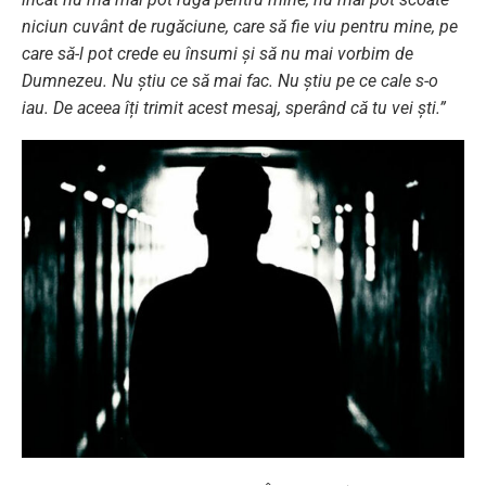
niciun cuvânt de rugăciune, care să fie viu pentru mine, pe
care să-l pot crede eu însumi și să nu mai vorbim de
Dumnezeu. Nu știu ce să mai fac. Nu știu pe ce cale s-o
iau. De aceea îți trimit acest mesaj, sperând că tu vei ști.”