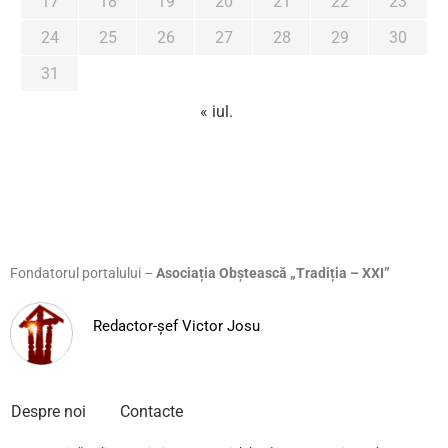
17
18
19
20
21
22
23
24
25
26
27
28
29
30
31
« iul.
Fondatorul portalului –
Asociația Obștească „Tradiția – XXI”
Redactor-șef Victor Josu
Despre noi
Contacte