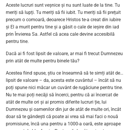
Aceste lucruri sunt veșnice și nu sunt luate de la tine. Tu
meriți să lupți. Tu meriți să fii iubit. Tu meriți să fii prețuit
precum o comoară, deoarece Hristos te-a creat din iubire
și El a murit pentru tine și a găsit o cale de ieșire din iad
prin Învierea Sa. Astfel că acea cale devine accesibilă
pentru tine.
Dacă ai fi fost lipsit de valoare, ar mai fi trecut Dumnezeu
prin atât de multe pentru binele tău?
Acestea fiind spuse, știu ce înseamnă să te simți atât de…
lipsit de valoare – da, acesta este cuvântul – încât să nu
poți spune nici măcar un cuvânt de rugăciune pentru tine.
Nu te mai poți necăji să încerci, pentru că ai încercat de
atât de multe ori și ai promis diferite lucruri ție, lui
Dumnezeu și oamenilor din jur de atât de multe ori, încât
doar să te gândești că poate ai vrea să mai faci o nouă
promisiune, încă una pentru a 1000-a oară, este aproape