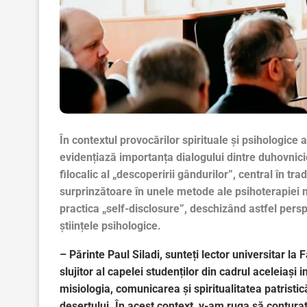
În contextul provocărilor spirituale și psihologice 
evidențiază importanța dialogului dintre duhovnicie
filocalic al „descoperirii gândurilor”, central în 
surprinzătoare în unele metode ale psihoterapiei 
practica „self-disclosure”, deschizând astfel perspe
științele psihologice.
– Părinte Paul Siladi, sunteți lector universitar l
slujitor al capelei studenților din cadrul aceleiași
misiologia, comunicarea și spiritualitatea patristi
deșertului. În acest context, v-am ruga să conturați