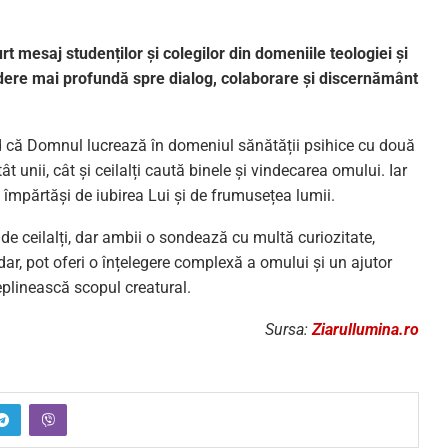
t mesaj studenților și colegilor din domeniile teologiei și
idere mai profundă spre dialog, colaborare și discernământ
ed că Domnul lucrează în domeniul sănătății psihice cu două
ât unii, cât și ceilalți caută binele și vindecarea omului. Iar
împărtăși de iubirea Lui și de frumusețea lumii.
 de ceilalți, dar ambii o sondează cu multă curiozitate,
dar, pot oferi o înțelegere complexă a omului și un ajutor
plinească scopul creatural.
Sursa:
Ziarullumina.ro