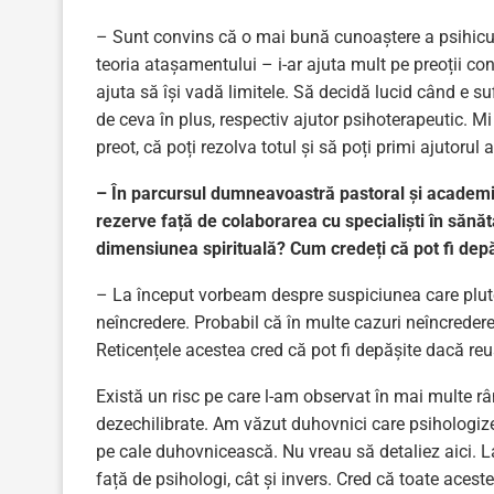
– Sunt convins că o mai bună cunoaștere a psihicul
teoria atașamentului – i-ar ajuta mult pe preoții conf
ajuta să își vadă limitele. Să decidă lucid când e su
de ceva în plus, respectiv ajutor psihoterapeutic. M
preot, că poți rezolva totul și să poți primi ajutorul
– În parcursul dumneavoastră pastoral și academic, 
rezerve față de colaborarea cu specialiști în sănăta
dimensiunea spirituală? Cum credeți că pot fi depă
– La început vorbeam despre suspiciunea care pluteș
neîncredere. Probabil că în multe cazuri neîncredere
Reticențele acestea cred că pot fi depășite dacă re
Există un risc pe care l-am observat în mai multe rând
dezechilibrate. Am văzut duhovnici care psihologizea
pe cale duhovnicească. Nu vreau să detaliez aici. La
față de psihologi, cât și invers. Cred că toate acest