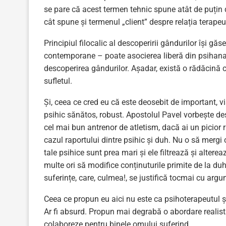
se pare că acest termen tehnic spune atât de puțin d
cât spune și termenul „client” despre relația terapeu
Principiul filocalic al descoperirii gândurilor își gă
contemporane – poate asocierea liberă din psihanali
descoperirea gândurilor. Așadar, există o rădăcină 
sufletul.
Și, ceea ce cred eu că este deosebit de important, 
psihic sănătos, robust. Apostolul Pavel vorbește des
cel mai bun antrenor de atletism, dacă ai un picior ru
cazul raportului dintre psihic și duh. Nu o să mergi
tale psihice sunt prea mari și ele filtrează și altere
multe ori să modifice conținuturile primite de la duh
suferințe, care, culmea!, se justifică tocmai cu argu
Ceea ce propun eu aici nu este ca psihoterapeutul și
Ar fi absurd. Propun mai degrabă o abordare realistă,
colaboreze pentru binele omului suferind.