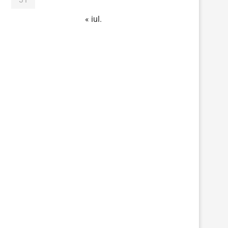
« iul.