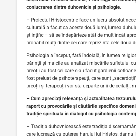
conlucrarea dintre duhovnicie și psihologie.
– Proiectul Hristocentric face un lucru absolut nece
culturală a făcut ca aceste două lumi, lumea duhulu
științific – să se îndepărteze atât de mult încât apr
probabil mulți dintre cei care reprezintă cele două d
Psihologia a început, fără îndoială, în lumea relig
părinții și maicile au analizat mișcările sufletului cu
preoții au fost cei care s-au făcut gardienii cotloane
fost preluat de psihoterapeuți, care sunt „sacerdoți
preoții și terapeuții vor sta departe unii de ceilalți
– Cum apreciați relevanța și actualitatea tezaurului
raport cu provocările și căutările specifice domen
tradiție spirituală în dialogul cu psihologia conte
– Tradiția duhovnicească este tradiția discernământu
care lucrează cu puterea harului lui Hristos, dar nu