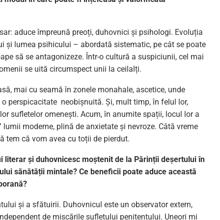
sar: aduce împreună preoți, duhovnici și psihologi. Evoluția
i și lumea psihicului – abordată sistematic, pe cât se poate
oape să se antagonizeze. Într-o cultură a suspiciunii, cel mai
omenii se uită circumspect unii la ceilalți.
ioasă, mai cu seamă în zonele monahale, ascetice, unde
 o perspicacitate neobiș­nuită. Și, mult timp, în felul lor,
lor sufletelor omenești. Acum, în anumite spații, locul lor a
i” lumii moderne, plină de anxietate și nevroze. Câtă vreme
, mă tem că vom avea cu toții de pierdut.
 literar și duhovnicesc moștenit de la Părinții deșertului în
iului sănătății mintale? Ce beneficii poate aduce această
mporană?
lui și a sfătuirii. Duhovnicul este un observator extern,
 independent de mișcările sufletului penitentului. Uneori mi