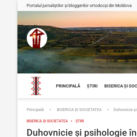
Portalul jurnaliștilor și bloggerilor ortodocși din Moldova
PRINCIPALĂ
ȘTIRI
BISERICA ȘI SO
Principală
BISERICA ȘI SOCIETATEA
Duhovnicie și
BISERICA ȘI SOCIETATEA
ȘTIRI
Duhovnicie și psihologie în