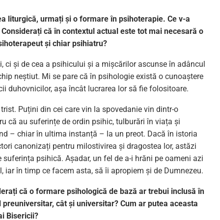
a liturgică, urmați și o formare în psihoterapie. Ce v-a
 Considerați că în contextul actual este tot mai necesară o
ihoterapeut și chiar psihiatru?
ci și de cea a psihicului și a mișcărilor ascunse în adâncul
 chip neștiut. Mi se pare că în psihologie există o cunoaștere
 duhovnicilor, așa încât lucrarea lor să fie folositoare.
ist. Puțini din cei care vin la spovedanie vin dintr-o
ă au suferințe de ordin psihic, tulburări în viața și
lând – chiar în ultima instanță – la un preot. Dacă în istoria
ri canonizați pentru milostivirea și dragostea lor, astăzi
suferința psihică. Așadar, un fel de a-i hrăni pe oameni azi
letul, iar în timp ce facem asta, să îi apropiem și de Dumnezeu.
derați că o formare psihologică de bază ar trebui inclusă în
l preuniversitar, cât și universitar? Cum ar putea aceasta
ai Bisericii?