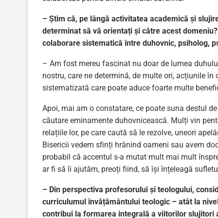
– Știm că, pe lângă activitatea academică și slujire
determinat să vă ori­entați și către acest domeniu?
colaborare sistematică între duhovnic, psiholog, ps
– Am fost mereu fascinat nu doar de lumea duhului, 
nostru, care ne determină, de multe ori, acțiunile în
sistematizată care poate aduce foarte multe beneficii
Apoi, mai am o constatare, ce poate suna destul de tr
căutare eminamente duhovnicească. Mulți vin pentru c
relațiile lor, pe care caută să le rezolve, uneori ape
Bisericii vedem sfinți hrănind oameni sau avem docto
probabil că accentul s-a mutat mult mai mult înspre 
ar fi să îi ajutăm, preoți fiind, să își înțeleagă suf
– Din perspectiva profesorului și teologului, consi
curriculumul învățământului teologic – atât la nive
contribui la formarea integrală a viitorilor slujitori 