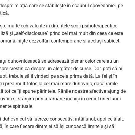
espre relația care se stabilește în scaunul spovedaniei, pe
tică.
sește multe echivalente în diferitele școli psihoterapeutice
ză și „self-disclosure” prind cel mai mult din ceea ce este
comună, niște dezvoltări contemporane și același subiect:
viața duhovnicească se adresează plenar celor care au un
pre creștin ca despre un alergător de curse. Dar, poți să ai
pt, trebuie să îl vindeci pe acela prima dată. La fel și în
 cu prea mult folos la cel mai mare duhovnic, dacă rănile
ază tot ce îți spune părintele. Rănile noastre afective ajung de
ovnic și sfârșim prin a rămâne închiși în cercul unei lungi
mente spirituale.
 duhovnicul să lucreze consecutiv: întâi unul, apoi celălalt.
 în care fiecare dintre ei să își cunoască limitele și să