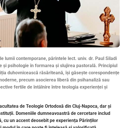
ale lumii contemporane, părintele lect. univ. dr. Paul Siladi
 și psihologie în formarea și slujirea pastorală. Principiul
tradiția duhovnicească răsăriteană, își găsește corespondențe
moderne, precum asocierea liberă din psihanaliză sau
ctive fertile de întâlnire între teologia experienței și
a Facultatea de Teologie Ortodoxă din Cluj-Napoca, dar și
 instituții. Domeniile dumneavoastră de cercetare includ
că, cu un accent deosebit pe experiența Părinților
 modul în care poate fi înțeleasă și valorificată