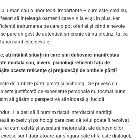
ui uman sau a unor teorii importante – cum este, cred eu,
esori să înțeleagă oamenii care vin la ei și, în plus, i-ar
ficientă îndrumarea pe care o pot oferi ei și când e nevoie
i se pare un gest de autentică smerenie să nu pretinzi tu, ca
 atunci când este nevoie.
ați întâlnit situații în care unii duhovnici manifestau
te mintală sau, invers, psihologi reticenți față de
șite aceste reticențe și prejudecăți de ambele părți?
te de ambele părți: preoți și psihologi. Se privesc cu
a este justificată de expe­riențe personale nu tocmai bune.
ușim să găsim o perspectivă sănătoasă și lucidă.
uri. Haideți să îl numim riscul inter­disciplinarității
ză excesiv și psihologi care cred că totul poate fi rezolvat
 fel cum există și aversiuni majore atât ale duhovnicilor
e excese sunt dăunătoare, iar singura cale utilă este dialogul,