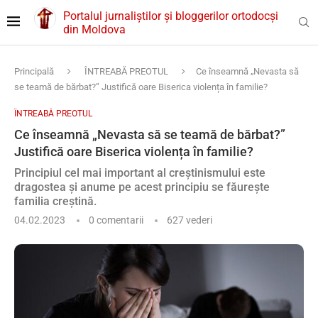
Portalul jurnaliștilor și bloggerilor ortodocși
din Moldova
Principală
ÎNTREABĂ PREOTUL
Ce înseamnă „Nevasta să
se teamă de bărbat?” Justifică oare Biserica violența în familie?
ÎNTREABĂ PREOTUL
Ce înseamnă „Nevasta să se teamă de bărbat?”
Justifică oare Biserica violența în familie?
Principiul cel mai important al creștinismului este
dragostea și anume pe acest principiu se făurește
familia creștină.
04.02.2023
0 comentarii
627
vederi