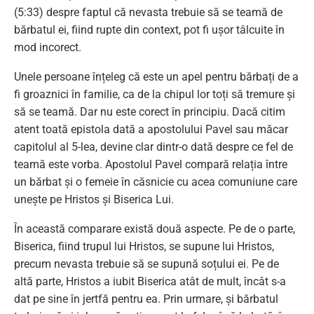
(5:33) despre faptul că nevasta trebuie să se teamă de
bărbatul ei, fiind rupte din context, pot fi ușor tâlcuite în
mod incorect.
Unele persoane înțeleg că este un apel pentru bărbați de a
fi groaznici în familie, ca de la chipul lor toți să tremure și
să se teamă. Dar nu este corect în principiu. Dacă citim
atent toată epistola dată a apostolului Pavel sau măcar
capitolul al 5-lea, devine clar dintr-o dată despre ce fel de
teamă este vorba. Apostolul Pavel compară relația între
un bărbat și o femeie în căsnicie cu acea comuniune care
unește pe Hristos și Biserica Lui.
În această comparare există două aspecte. Pe de o parte,
Biserica, fiind trupul lui Hristos, se supune lui Hristos,
precum nevasta trebuie să se supună soțului ei. Pe de
altă parte, Hristos a iubit Biserica atât de mult, încât s-a
dat pe sine în jertfă pentru ea. Prin urmare, și bărbatul