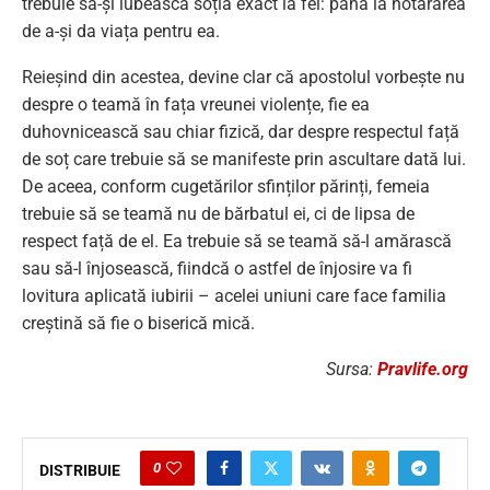
trebuie să-și iubească soția exact la fel: până la hotărârea
de a-și da viața pentru ea.
Reieșind din acestea, devine clar că apostolul vorbește nu
despre o teamă în fața vreunei violențe, fie ea
duhovnicească sau chiar fizică, dar despre respectul față
de soț care trebuie să se manifeste prin ascultare dată lui.
De aceea, conform cugetărilor sfinților părinți, femeia
trebuie să se teamă nu de bărbatul ei, ci de lipsa de
respect față de el. Ea trebuie să se teamă să-l amărască
sau să-l înjosească, fiindcă o astfel de înjosire va fi
lovitura aplicată iubirii – acelei uniuni care face familia
creștină să fie o biserică mică.
Sursa:
Pravlife.org
0
DISTRIBUIE