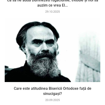
Ca să ne audă Dumnezeu rugăciunile, trebuie și noi să
auzim ce vrea El...
29.10.2025
Care este atitudinea Bisericii Ortodoxe față de
sinucigași?
20.09.2025