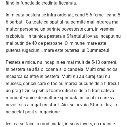
fiind in functie de credinta fiecaruia.
In micuta pestera se intra ordonat, cand 5-6 femei, cand 5-
6 barbati. Cu toate ca spatiul nu permite mai intrarea mai
multor persoane, un parinte povesteste cum, in vremea
razboiului, in tainica pestera a Sfantului Iov au incaput nu
mai putin de 40 de persoane. O, minune, mare este
puterea rugaciunii, mare este puterea lui Dumnezeu!
Pestera e mica, nu incap in ea mai mult de 5-10 oameni.
In pestera se afla o icoana si o candela. Multi credinciosi
incearca sa intre in pestera. Multi nu au curaj sau nu
reusesc, dar cei care o fac au marea bucurie de a fi trecut
un prag fizic si psihic foarte dificil si de a fi trait cateva
momente unice de inaltare spirituala in locul in care s-a
nevoit si s-a rugat un sfant. Aici se nevoia Sfantul Iov, in
neincetat post si rugaciune.
Iesirea se face in mod ciudat, in sens invers, cu mainile