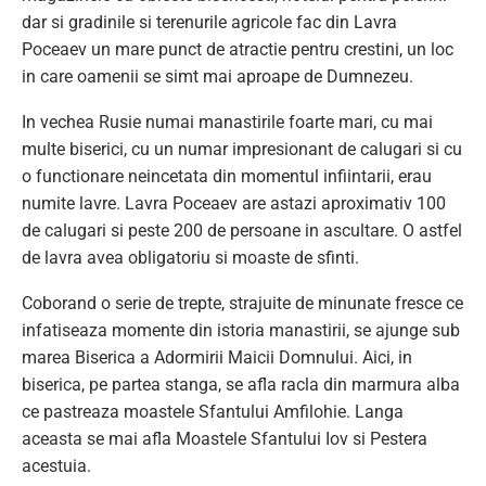
dar si gradinile si terenurile agricole fac din Lavra
Poceaev un mare punct de atractie pentru crestini, un loc
in care oamenii se simt mai aproape de Dumnezeu.
In vechea Rusie numai manastirile foarte mari, cu mai
multe biserici, cu un numar impresionant de calugari si cu
o functionare neincetata din momentul infiintarii, erau
numite lavre. Lavra Poceaev are astazi aproximativ 100
de calugari si peste 200 de persoane in ascultare. O astfel
de lavra avea obligatoriu si moaste de sfinti.
Coborand o serie de trepte, strajuite de minunate fresce ce
infatiseaza momente din istoria manastirii, se ajunge sub
marea Biserica a Adormirii Maicii Domnului. Aici, in
biserica, pe partea stanga, se afla racla din marmura alba
ce pastreaza moastele Sfantului Amfilohie. Langa
aceasta se mai afla Moastele Sfantului Iov si Pestera
acestuia.