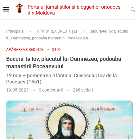
Portalul jurnaliștilor și bloggerilor ortodocși
din Moldova
Principală
APĂRAREA CREDINȚEI
Bucura-te Iov, placutul
lui Dumnezeu, podoaba manastirii Poceaevului
APĂRAREA CREDINȚEI
ȘTIRI
Bucura-te Iov, placutul lui Dumnezeu, podoaba
manastirii Poceaevului
19 mai – pomenirea Sfântului Cuviosului Iov de la
Poceaev (1651).
19.05.2023
0 comentarii
296
vederi