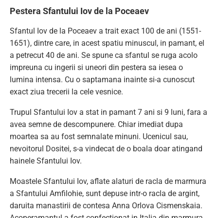
Pestera Sfantului Iov de la Poceaev
Sfantul Iov de la Poceaev a trait exact 100 de ani (1551-
1651), dintre care, in acest spatiu minuscul, in pamant, el
a petrecut 40 de ani. Se spune ca sfantul se ruga acolo
impreuna cu ingerii si uneori din pestera sa iesea o
lumina intensa. Cu o saptamana inainte si-a cunoscut
exact ziua trecerii la cele vesnice.
Trupul Sfantului Iov a stat in pamant 7 ani si 9 luni, fara a
avea semne de descompunere. Chiar imediat dupa
moartea sa au fost semnalate minuni. Ucenicul sau,
nevoitorul Dositei, s-a vindecat de o boala doar atingand
hainele Sfantului Iov.
Moastele Sfantului Iov, aflate alaturi de racla de marmura
a Sfantului Amfilohie, sunt depuse intr-o racla de argint,
daruita manastirii de contesa Anna Orlova Cismenskaia.
Acoperamantul a fost confectionat in Italia din marmura