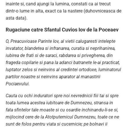
inainte si, cand ajungi la lumina, constati ca ai trecut
dintr-o lume in alta, exact ca la nastere (duhovniceasca de
asta data).
Rugaciune catre Sfantul Cuvios Iov de la Poceaev
O, Preacuvioase Parinte Iov, al vietii calugaresti intelepte
invatator, blandetea si infranarea, curatia si neprihanirea,
iubirea de frati si de saraci, rabdarea si privegherea, din
frageda copilarie si pana la adanci batranete le-ai practicat,
luptator zelos si neinvins al credintei ortodoxe, luminatorul
partilor noastre si neinvins aparator al manastirii
Pociaevului.
Cauta cu ochi induratori spre noi nevrednicii fiii tai si spre
toata lumea acestea iubitoare de Dumnezeu, stransa in
fata sfintelor tale moaste si cu osardie inchinandu-li-se si,
mijlocind cere de la Atotputernicul Dumnezeu, toate ce ne
sunt de folos pentru viata si cucernicie; pe bolnavi ii