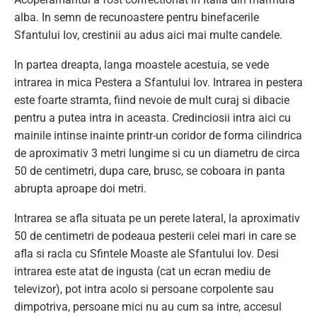
alba. In semn de recunoastere pentru binefacerile
Sfantului Iov, crestinii au adus aici mai multe candele.
In partea dreapta, langa moastele acestuia, se vede
intrarea in mica Pestera a Sfantului Iov. Intrarea in pestera
este foarte stramta, fiind nevoie de mult curaj si dibacie
pentru a putea intra in aceasta. Credinciosii intra aici cu
mainile intinse inainte printr-un coridor de forma cilindrica
de aproximativ 3 metri lungime si cu un diametru de circa
50 de centimetri, dupa care, brusc, se coboara in panta
abrupta aproape doi metri.
Intrarea se afla situata pe un perete lateral, la aproximativ
50 de centimetri de podeaua pesterii celei mari in care se
afla si racla cu Sfintele Moaste ale Sfantului Iov. Desi
intrarea este atat de ingusta (cat un ecran mediu de
televizor), pot intra acolo si persoane corpolente sau
dimpotriva, persoane mici nu au cum sa intre, accesul