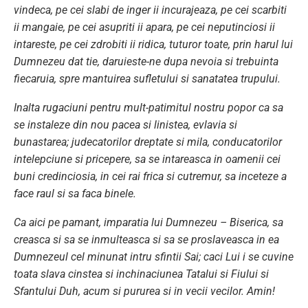
vindeca, pe cei slabi de inger ii incurajeaza, pe cei scarbiti
ii mangaie, pe cei asupriti ii apara, pe cei neputinciosi ii
intareste, pe cei zdrobiti ii ridica, tuturor toate, prin harul lui
Dumnezeu dat tie, daruieste-ne dupa nevoia si trebuinta
fiecaruia, spre mantuirea sufletului si sanatatea trupului.
Inalta rugaciuni pentru mult-patimitul nostru popor ca sa
se instaleze din nou pacea si linistea, evlavia si
bunastarea; judecatorilor dreptate si mila, conducatorilor
intelepciune si pricepere, sa se intareasca in oamenii cei
buni credinciosia, in cei rai frica si cutremur, sa inceteze a
face raul si sa faca binele.
Ca aici pe pamant, imparatia lui Dumnezeu – Biserica, sa
creasca si sa se inmulteasca si sa se proslaveasca in ea
Dumnezeul cel minunat intru sfintii Sai; caci Lui i se cuvine
toata slava cinstea si inchinaciunea Tatalui si Fiului si
Sfantului Duh, acum si pururea si in vecii vecilor. Amin!