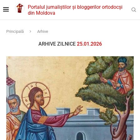
Portalul jurnaliștilor și bloggerilor ortodocși
din Moldova
Principală
Arhive
ARHIVE ZILNICE
25.01.2026