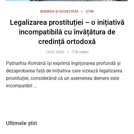
BISERICA ȘI SOCIETATEA
ȘTIRI
Legalizarea prostituției – o inițiativă
incompatibilă cu învățătura de
credință ortodoxă
14.01.2026
778 vederi
Patriarhia Română își exprimă îngrijorarea profundă și
dezaprobarea față de inițiativa care vizează legalizarea
prostituției, considerând că un asemenea demers este
incompatibil …
Ultimele știri