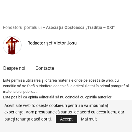
Fondatorul portalului –
Asociația Obștească „Tradiția – XXI”
Redactor-șef Victor Josu
Despre noi
Contacte
Este permisă utilizarea și citarea materialelor de pe acest site web, cu
condiția să se facă o trimitere deschisă la articolul citat în primul paragraf al
materialului publicat.
Este posibil ca opinia editorială să nu coincidă cu opiniile autorilor
publicațiilor.
Acest site web folosește cookie-uri pentru a vă îmbunătăți
experiența. Vom presupune că sunteți de acord cu acest lucru, dar
© 2022 – All Rights Reserved.
Traditia.md
puteți renunța dacă doriți.
Accept
Mai mult