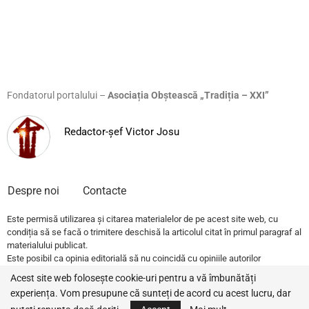
Fondatorul portalului –
Asociația Obștească „Tradiția – XXI”
Redactor-șef Victor Josu
Despre noi
Contacte
Este permisă utilizarea și citarea materialelor de pe acest site web, cu
condiția să se facă o trimitere deschisă la articolul citat în primul paragraf al
materialului publicat.
Este posibil ca opinia editorială să nu coincidă cu opiniile autorilor
publicațiilor.
Acest site web folosește cookie-uri pentru a vă îmbunătăți
experiența. Vom presupune că sunteți de acord cu acest lucru, dar
© 2022 – All Rights Reserved.
Traditia.md