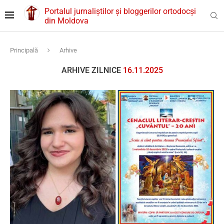
Portalul jurnaliștilor și bloggerilor ortodocși
din Moldova
Principală
Arhive
ARHIVE ZILNICE
16.11.2025