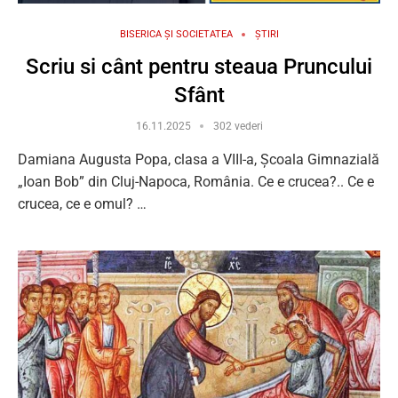
BISERICA ȘI SOCIETATEA
ȘTIRI
Scriu si cânt pentru steaua Pruncului
Sfânt
16.11.2025
302 vederi
Damiana Augusta Popa, clasa a VIII-a, Școala Gimnazială
„Ioan Bob” din Cluj-Napoca, România. Ce e crucea?.. Ce e
crucea, ce e omul? …