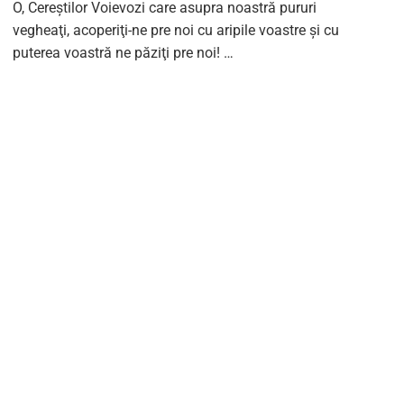
O, Cereştilor Voievozi care asupra noastră pururi
vegheaţi, acoperiţi-ne pre noi cu aripile voastre și cu
puterea voastră ne păziţi pre noi! …