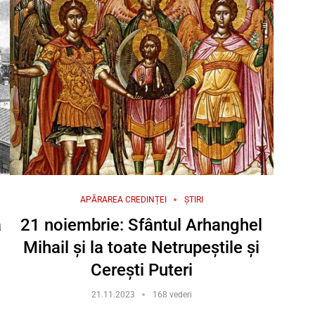
APĂRAREA CREDINȚEI
ȘTIRI
a
21 noiembrie: Sfântul Arhanghel
Mihail şi la toate Netrupeştile şi
Cereşti Puteri
21.11.2023
168 vederi
a