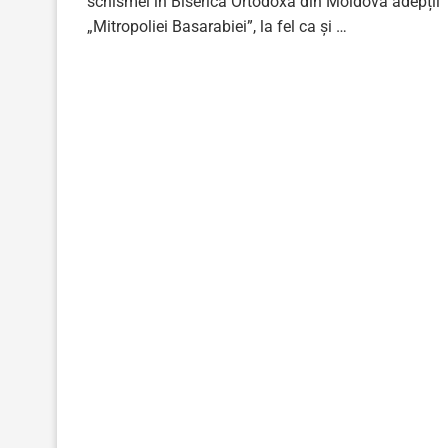
schismei în Biserica Ortodoxă din Moldova adepții
„Mitropoliei Basarabiei”, la fel ca și …