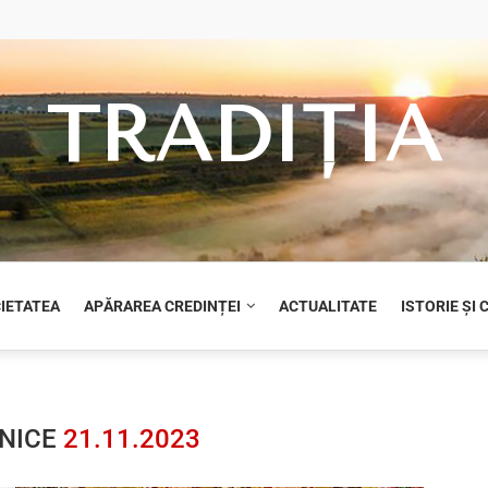
TRADIȚIA
CIETATEA
APĂRAREA CREDINȚEI
ACTUALITATE
ISTORIE ȘI
LNICE
21.11.2023