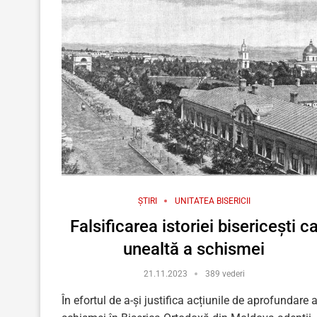
ȘTIRI
UNITATEA BISERICII
Falsificarea istoriei bisericești c
unealtă a schismei
21.11.2023
389 vederi
În efortul de a-și justifica acțiunile de aprofundare 