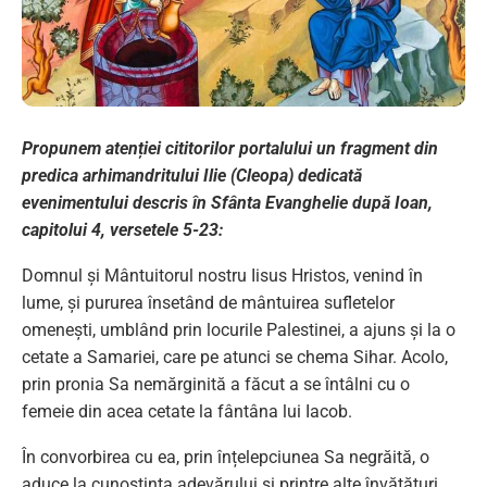
Propunem atenției cititorilor portalului un fragment din
predica arhimandritului Ilie (Cleopa) dedicată
evenimentului descris în Sfânta Evanghelie după Ioan,
capitolui 4, versetele 5-23:
Domnul și Mântuitorul nostru Iisus Hristos, venind în
lume, și pururea însetând de mântuirea sufletelor
omenești, umblând prin locurile Palestinei, a ajuns și la o
cetate a Samariei, care pe atunci se chema Sihar. Acolo,
prin pronia Sa nemărginită a făcut a se întâlni cu o
femeie din acea cetate la fântâna lui Iacob.
În convorbirea cu ea, prin înțelepciunea Sa negrăită, o
aduce la cunoștința adevărului și printre alte învățături