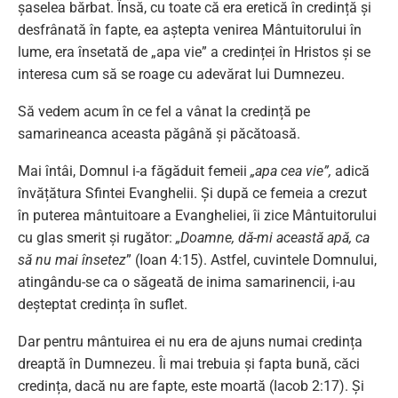
șaselea bărbat. Însă, cu toate că era eretică în credință și
desfrânată în fapte, ea aștepta venirea Mântuitorului în
lume, era însetată de „apa vie” a credinței în Hristos și se
interesa cum să se roage cu adevărat lui Dumnezeu.
Să vedem acum în ce fel a vânat la credință pe
samarineanca aceasta păgână și păcătoasă.
Mai întâi, Domnul i-a făgăduit femeii
„apa cea vie”,
adică
învățătura Sfintei Evanghelii. Și după ce femeia a crezut
în puterea mântuitoare a Evangheliei, îi zice Mântuitorului
cu glas smerit și rugător:
„Doamne, dă-mi această apă, ca
să nu mai însetez
” (Ioan 4:15). Astfel, cuvintele Domnului,
atingându-se ca o săgeată de inima samarinencii, i-au
deșteptat credința în suflet.
Dar pentru mântuirea ei nu era de ajuns numai credința
dreaptă în Dumnezeu. Îi mai trebuia și fapta bună, căci
credința, dacă nu are fapte, este moartă (Iacob 2:17). Și