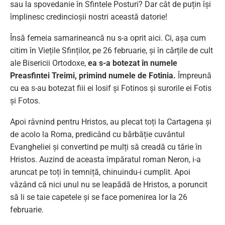
sau la spovedanie în Sfintele Posturi? Dar cât de puțin își
împlinesc credincioșii nostri această datorie!
Însă femeia samarineancă nu s-a oprit aici. Ci, așa cum
citim în Viețile Sfinților, pe 26 februarie, și în cărțile de cult
ale Bisericii Ortodoxe,
ea s-a botezat în numele
Preasfintei Treimi, primind numele de Fotinia.
Împreună
cu ea s-au botezat fiii ei Iosif și Fotinos și surorile ei Fotis
și Fotos.
Apoi râvnind pentru Hristos, au plecat toți la Cartagena și
de acolo la Roma, predicând cu bărbăție cuvântul
Evangheliei și convertind pe mulți să creadă cu tărie în
Hristos. Auzind de aceasta împăratul roman Neron, i-a
aruncat pe toți în temniță, chinuindu-i cumplit. Apoi
văzând că nici unul nu se leapădă de Hristos, a poruncit
să li se taie capetele și se face pomenirea lor la 26
februarie.