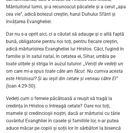
Mântuitorul lumii, și-a recunoscut păcatele și a cerut „apa
cea vie”, adică botezul creștin, harul Duhului Sfânt și
învățarea Evangheliei.
Dar nu s-a oprit aici, ci a căutat să adauge și o altă faptă
bună, obligatorie pentru noi toți, pentru fiecare creștin,
adică mărturisirea Evangheliei lui Hristos. Căci, fugind în
familie și în satul natal, în cetatea ei, Sihar, umbla pe
toate ulițele și striga în auzul tuturor:
„Veniți de vedeți un
om care mi-a spus toate câte am făcut. Nu cumva acesta
este Hristosul? Și au ieșit din cetate și veneau către El”
(Ioan 4:29-30).
Vedeți cum o femeie păcătoasă a reușit să tragă la
credința în Hristos o întreagă cetate? Oare noi toți,
mamele și credincioșii noștri, dacă ar mărturisi cu tărie
cuvântul Evanghliei în casele și familiile lor, n-ar putea
aduce măcar pe copiii și soții lor în sărbători la biserică