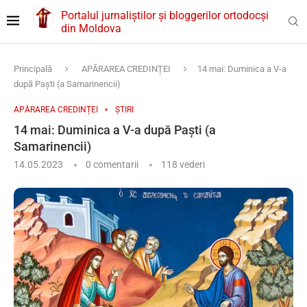
Portalul jurnaliștilor și bloggerilor ortodocși
din Moldova
Principală
APĂRAREA CREDINȚEI
14 mai: Duminica a V-a
după Paşti (a Samarinencii)
APĂRAREA CREDINȚEI
ȘTIRI
14 mai: Duminica a V-a după Paşti (a
Samarinencii)
14.05.2023
0 comentarii
118
vederi