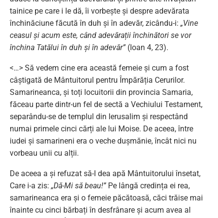
tainice pe care i le dă, îi vorbește și despre adevărata
închinăciune făcută în duh și în adevăr, zicându-i:
„Vine
ceasul și acum este, când adevărații închinători se vor
închina Tatălui în duh și în adevăr”
(Ioan 4, 23).
<…> Să vedem cine era această femeie și cum a fost
câștigată de Mântuitorul pentru Împărăția Cerurilor.
Samarineanca, și toți locuitorii din provincia Samaria,
făceau parte dintr-un fel de sectă a Vechiului Testament,
separându-se de templul din Ierusalim și respectând
numai primele cinci cărți ale lui Moise. De aceea, între
iudei și samarineni era o veche dușmănie, încât nici nu
vorbeau unii cu alții.
De aceea a și refuzat să-I dea apă Mântuitorului însetat,
Care i-a zis:
„Dă-Mi să beau!”
Pe lângă credința ei rea,
samarineanca era și o femeie păcătoasă, căci trăise mai
înainte cu cinci bărbați în desfrânare și acum avea al