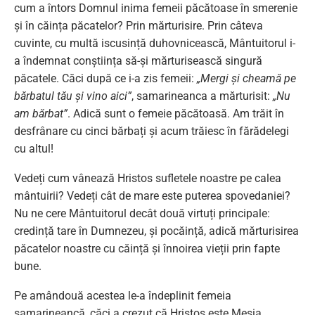
cum a întors Domnul inima femeii păcătoase în smerenie
și în căința păcatelor? Prin mărturisire. Prin câteva
cuvinte, cu multă iscusință duhovnicească, Mântuitorul i-
a îndemnat conștiința să-și mărturisească singură
păcatele. Căci după ce i-a zis femeii:
„Mergi și cheamă pe
bărbatul tău și vino aici”
, samarineanca a mărturisit:
„Nu
am bărbat”
. Adică sunt o femeie păcătoasă. Am trăit în
desfrânare cu cinci bărbați și acum trăiesc în fărădelegi
cu altul!
Vedeți cum vânează Hristos sufletele noastre pe calea
mântuirii? Vedeți cât de mare este puterea spovedaniei?
Nu ne cere Mântuitorul decât două virtuți principale:
credință tare în Dumnezeu, și pocăință, adică mărturisirea
păcatelor noastre cu căință și înnoirea vieții prin fapte
bune.
Pe amândouă acestea le-a îndeplinit femeia
samarineancă, căci a crezut că Hristos este Mesia,