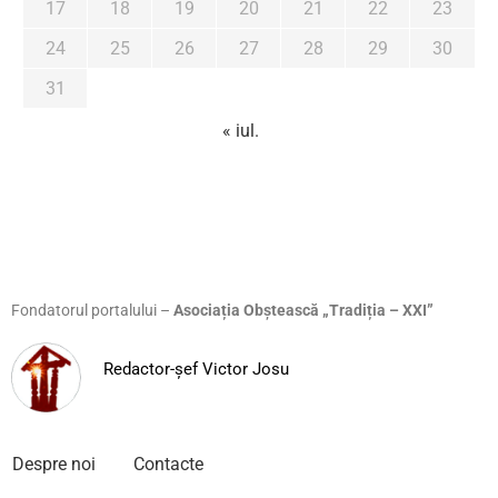
17
18
19
20
21
22
23
24
25
26
27
28
29
30
31
« iul.
Fondatorul portalului –
Asociația Obștească „Tradiția – XXI”
Redactor-șef Victor Josu
Despre noi
Contacte