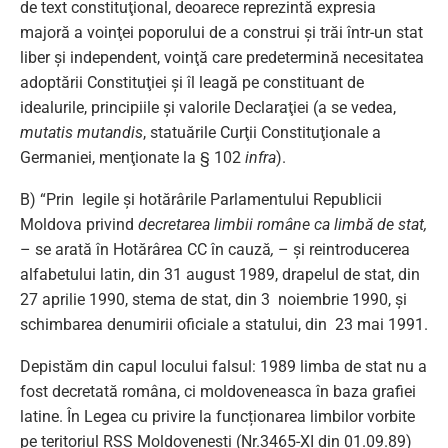
de text constituţional, deoarece reprezintă expresia
majoră a voinţei poporului de a construi şi trăi într-un stat
liber şi independent, voinţă care predetermină necesitatea
adoptării Constituţiei şi îl leagă pe constituant de
idealurile, principiile şi valorile Declaraţiei (a se vedea,
mutatis mutandis
, statuările Curţii Constituţionale a
Germaniei, menţionate la § 102
infra
).
B) “Prin legile şi hotărârile Parlamentului Republicii
Moldova privind
decretarea limbii române ca limbă de stat,
– se arată în Hotărârea CC în cauză
,
– şi reintroducerea
alfabetului latin, din 31 august 1989, drapelul de stat, din
27 aprilie 1990, stema de stat, din 3 noiembrie 1990, şi
schimbarea denumirii oficiale a statului, din 23 mai 1991.
Depistăm din capul locului falsul: 1989 limba de stat nu a
fost decretată româna, ci moldoveneasca în baza grafiei
latine. În Legea cu privire la funcționarea limbilor vorbite
pe teritoriul RSS Moldovenești (Nr.3465-XI din 01.09.89)