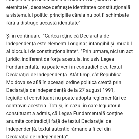
eternitate”, deoarece defineşte identitatea constituţională
a sistemului politic, principiile căreia nu pot fi schimbate
fără a distruge această identitate”.
Și în continuare: “Curtea reţine că Declaraţia de
Independenţă este elementul originar, intangibil şi imuabil
al blocului de constituţionalitate“. “Prin urmare, nici un act
juridic, indiferent de forţa acestuia, inclusiv Legea
Fundamentală, nu poate veni în contradicţie cu textul
Declaraţiei de Independenţă. Atât timp, cât Republica
Moldova se află în aceeaşi ordine politică creată prin
Declaraţia de Independenţă de la 27 august 1991,
legiuitorul constituant nu poate adopta reglementări ce
contravin acesteia. Totuşi, în cazul în care legiuitorul
constituant a admis, că Legea Fundamentală conține
anumite contradicţii faţă de textul Declaraţiei de
Independenţă, textul autentic rămâne a fi cel din
Declaraţia de Independenţă”.