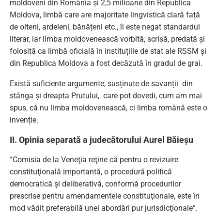
moldoveni din România și 2,5 milioane din Republica
Moldova, limbă care are majoritate lingvistică clară față
de olteni, ardeleni, bănățeni etc., îi este negat standardul
literar, iar limba moldovenească vorbită, scrisă, predată și
folosită ca limbă oficială în instituțiile de stat ale RSSM și
din Republica Moldova a fost decăzută în gradul de grai.
Există suficiente argumente, susținute de savanții din
stânga și dreapta Prutului, care pot dovedi, cum am mai
spus, că nu limba moldovenească, ci limba română este o
invenție.
II. Opinia separată a judecătorului Aurel Băieșu
“Comisia de la Veneţia reţine că pentru o revizuire
constituţională importantă, o procedură politică
democratică şi deliberativă, conformă procedurilor
prescrise pentru amendamentele constituţionale, este în
mod vădit preferabilă unei abordări pur jurisdicţionale”.