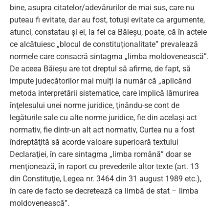
bine, asupra citatelor/adevărurilor de mai sus, care nu
puteau fi evitate, dar au fost, totuși evitate ca argumente,
atunci, constatau și ei, la fel ca Băieșu, poate, că în actele
ce alcătuiesc „blocul de constituţionalitate” prevalează
normele care consacră sintagma „limba moldovenească”.
De aceea Băieșu are tot dreptul să afirme, de fapt, să
impute judecătorilor mai mulți la număr că „aplicând
metoda interpretării sistematice, care implică lămurirea
înţelesului unei norme juridice, ţinându-se cont de
legăturile sale cu alte norme juridice, fie din acelaşi act
normativ, fie dintr-un alt act normativ, Curtea nu a fost
îndreptăţită să acorde valoare superioară textului
Declaraţiei, în care sintagma „limba română” doar se
menţionează, în raport cu prevederile altor texte (art. 13
din Constituţie, Legea nr. 3464 din 31 august 1989 etc.),
în care de facto se decretează ca limbă de stat – limba
moldovenească”.