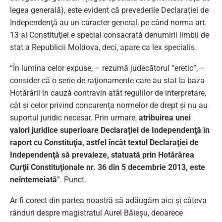
legea generală), este evident că prevederile Declaraţiei de
Independenţă au un caracter general, pe când norma art.
13 al Constituţiei e special consacrată denumirii limbii de
stat a Republicii Moldova, deci, apare ca lex specialis.
“În lumina celor expuse, – rezumă judecătorul “eretic”, –
consider că o serie de raţionamente care au stat la baza
Hotărârii în cauză contravin atât regulilor de interpretare,
cât şi celor privind concurenţa normelor de drept şi nu au
suportul juridic necesar. Prin urmare,
atribuirea unei
valori juridice superioare Declaraţiei de Independenţă în
raport cu Constituţia, astfel încât textul Declaraţiei de
Independenţă să prevaleze, statuată prin Hotărârea
Curţii Constituţionale nr. 36 din 5 decembrie 2013, este
neîntemeiată
”. Punct.
Ar fi corect din partea noastră să adăugăm aici și câteva
rânduri despre magistratul Aurel Băieșu, deoarece