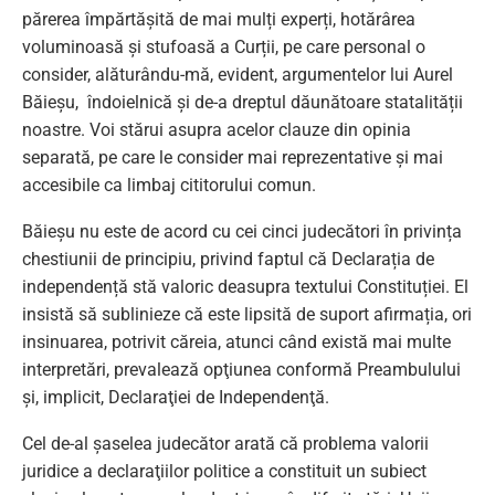
părerea împărtășită de mai mulți experți, hotărârea
voluminoasă și stufoasă a Curții, pe care personal o
consider, alăturându-mă, evident, argumentelor lui Aurel
Băieșu, îndoielnică și de-a dreptul dăunătoare statalității
noastre. Voi stărui asupra acelor clauze din opinia
separată, pe care le consider mai reprezentative și mai
accesibile ca limbaj cititorului comun.
Băieșu nu este de acord cu cei cinci judecători în privința
chestiunii de principiu, privind faptul că Declarația de
independență stă valoric deasupra textului Constituției. El
insistă să sublinieze că este lipsită de suport afirmația, ori
insinuarea, potrivit căreia, atunci când există mai multe
interpretări, prevalează opţiunea conformă Preambulului
şi, implicit, Declaraţiei de Independenţă.
Cel de-al șaselea judecător arată că problema valorii
juridice a declaraţiilor politice a constituit un subiect