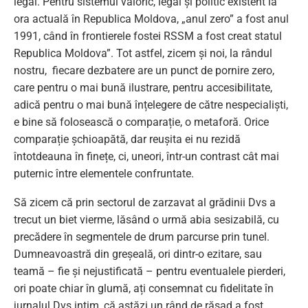
legal. Pentru sistemul valoric, legal şi politic existent la
ora actuală în Republica Moldova, „anul zero” a fost anul
1991, când în frontierele fostei RSSM a fost creat statul
Republica Moldova”. Tot astfel, zicem și noi, la rândul
nostru, fiecare dezbatere are un punct de pornire zero,
care pentru o mai bună ilustrare, pentru accesibilitate,
adică pentru o mai bună înțelegere de către nespecialiști,
e bine să folosească o comparație, o metaforă. Orice
comparație șchioapătă, dar reușita ei nu rezidă
întotdeauna în finețe, ci, uneori, într-un contrast cât mai
puternic între elementele confruntate.
Să zicem că prin sectorul de zarzavat al grădinii Dvs a
trecut un biet vierme, lăsând o urmă abia sesizabilă, cu
precădere în segmentele de drum parcurse prin tunel.
Dumneavoastră din greșeală, ori dintr-o ezitare, sau
teamă – fie și nejustificată – pentru eventualele pierderi,
ori poate chiar în glumă, ați consemnat cu fidelitate în
jurnalul Dvs intim, că astăzi un rând de răsad a fost