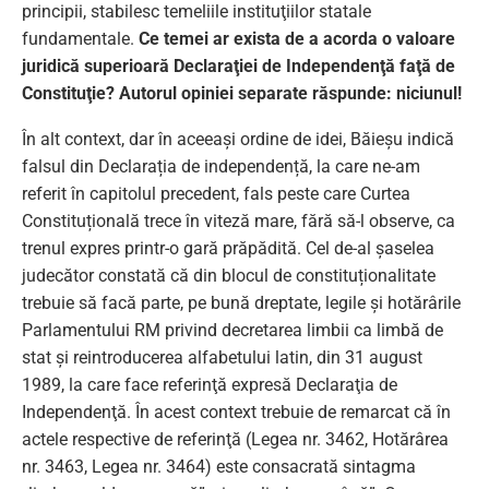
principii, stabilesc temeliile instituţiilor statale
fundamentale.
Ce temei ar exista de a acorda o valoare
juridică superioară Declaraţiei de Independenţă faţă de
Constituţie? Autorul opiniei separate răspunde: niciunul!
În alt context, dar în aceeași ordine de idei, Băieșu indică
falsul din Declarația de independență, la care ne-am
referit în capitolul precedent, fals peste care Curtea
Constituțională trece în viteză mare, fără să-l observe, ca
trenul expres printr-o gară prăpădită. Cel de-al șaselea
judecător constată că din blocul de constituționalitate
trebuie să facă parte, pe bună dreptate, legile şi hotărârile
Parlamentului RM privind decretarea limbii ca limbă de
stat şi reintroducerea alfabetului latin, din 31 august
1989, la care face referinţă expresă Declaraţia de
Independenţă. În acest context trebuie de remarcat că în
actele respective de referinţă (Legea nr. 3462, Hotărârea
nr. 3463, Legea nr. 3464) este consacrată sintagma