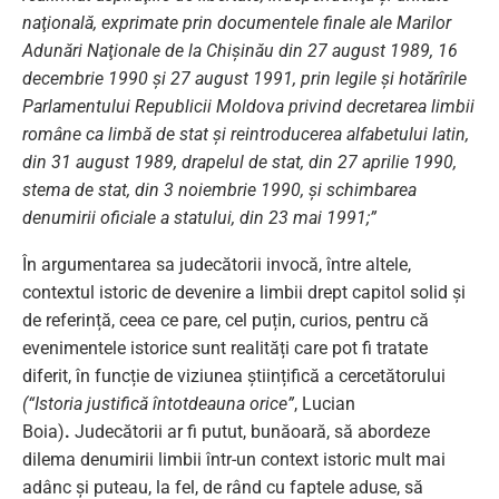
naţională, exprimate prin documentele finale ale Marilor
Adunări Naţionale de la Chişinău din 27 august 1989, 16
decembrie 1990 şi 27 august 1991, prin legile şi hotărîrile
Parlamentului Republicii Moldova privind decretarea limbii
române ca limbă de stat şi reintroducerea alfabetului latin,
din 31 august 1989, drapelul de stat, din 27 aprilie 1990,
stema de stat, din 3 noiembrie 1990, şi schimbarea
denumirii oficiale a statului, din 23 mai 1991;”
În argumentarea sa judecătorii invocă, între altele,
contextul istoric de devenire a limbii drept capitol solid și
de referință, ceea ce pare, cel puțin, curios, pentru că
evenimentele istorice sunt realități care pot fi tratate
diferit, în funcție de viziunea științifică a cercetătorului
(“Istoria justifică întotdeauna orice”
, Lucian
Boia)
.
Judecătorii ar fi putut, bunăoară, să abordeze
dilema denumirii limbii într-un context istoric mult mai
adânc și puteau, la fel, de rând cu faptele aduse, să