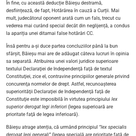
În fine, cu această deducție Băieșu destramă,
desființează, de fapt, Hotărârea în cauză a Curții. Mai
mult, judecătorul oponent arată cum un fals, trecut cu
vederea mai curând special decât din neglijență, a condus
la apariția unei ditamai false hotărâri CC.
Însă pentru a-și duce partea concluziilor până la bun
sfârșit, Băieșu mai are de adăugat câteva lucruri în opinia
sa separată. Atribuirea unei valori juridice superioare
textului Declaraţiei de Independenţă faţă de textul
Constituţiei, zice el, contravine principiilor generale privind
concurenţa normelor de drept. Astfel, recunoaşterea
superiorităţii Declaraţiei de Independenţă faţă de
Constituţie este imposibilă în virtutea principiului
lex
superior derogat legi inferiori
(legea superioară are
prioritate faţă de legea inferioară).
Băieșu atrage atenția, că urmând principiul
“lex specialis
derogat legi generali”
(legea specială are prioritate faţă de