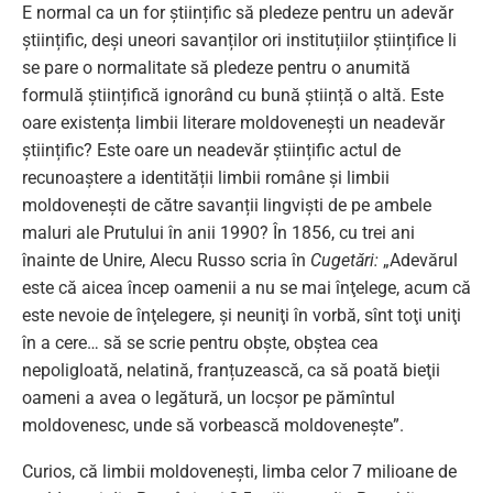
E normal ca un for științific să pledeze pentru un adevăr
științific, deși uneori savanților ori instituțiilor științifice li
se pare o normalitate să pledeze pentru o anumită
formulă științifică ignorând cu bună știință o altă. Este
oare existența limbii literare moldovenești un neadevăr
științific? Este oare un neadevăr științific actul de
recunoaștere a identității limbii române și limbii
moldovenești de către savanții lingviști de pe ambele
maluri ale Prutului în anii 1990? În 1856, cu trei ani
înainte de Unire, Alecu Russo scria în
Cugetări:
„Adevărul
este că aicea încep oamenii a nu se mai înţelege, acum că
este nevoie de înţelegere, şi neuniţi în vorbă, sînt toţi uniţi
în a cere… să se scrie pentru obşte, obştea cea
nepoligloată, nelatină, franțuzească, ca să poată bieţii
oameni a avea o legătură, un locşor pe pămîntul
moldovenesc, unde să vorbească moldoveneşte”.
Curios, că limbii moldovenești, limba celor 7 milioane de