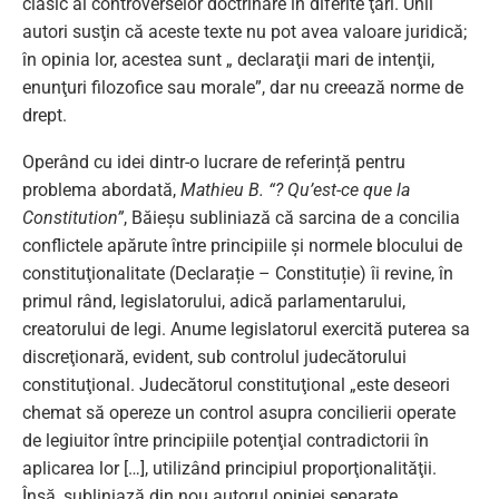
clasic al controverselor doctrinare în diferite ţări. Unii
autori susţin că aceste texte nu pot avea valoare juridică;
în opinia lor, acestea sunt „ declaraţii mari de intenţii,
enunţuri filozofice sau morale”, dar nu creează norme de
drept.
Operând cu idei dintr-o lucrare de referință pentru
problema abordată,
Mathieu B. “? Qu’est-ce que la
Constitution”
, Băieșu subliniază că sarcina de a concilia
conflictele apărute între principiile şi normele blocului de
constituţionalitate (Declarație – Constituție) îi revine, în
primul rând, legislatorului, adică parlamentarului,
creatorului de legi. Anume legislatorul exercită puterea sa
discreţionară, evident, sub controlul judecătorului
constituţional. Judecătorul constituţional „este deseori
chemat să opereze un control asupra concilierii operate
de legiuitor între principiile potenţial contradictorii în
aplicarea lor […], utilizând principiul proporţionalităţii.
Însă, subliniază din nou autorul opiniei separate,