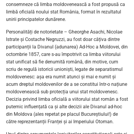
consemneze că limba moldovenească a fost propusă ca
limbă oficială noului stat România, format în rezultatul
unirii principatelor dunărene.
Personalități de notorietate – Gheorghe Asachi, Nicolae
Istrate și Costache Negruzzi, au fost doar câțiva dintre
participanții la Divanul (adunarea) Ad-Hoc a Moldovei, din
octombrie 1857, care s-au împotrivit ca limba viitorului
stat unificat să fie denumită română, din motive, cum
scriu de regulă istoricii unioniști, legate de separatismul
moldovenesc: așa era numit atunci și mai e numit și
acum dreptul moldovenilor de a se constitui într-o națiune
moldovenească sub protecția unui stat moldovenesc.
Decizia privind limba oficială a viitorului stat român a fost
puternic influențată ca și alte decizii ale Divanul ad-hoc
din Moldova (ales repetat pe placul Bucureștiului!) de
către reprezentanții Franței și ai Imperiului Otoman.