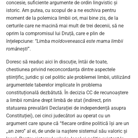
concesie, suficiente argumente de ordin lingvistic și
istoric. Am putea, cu scopul de a ne eschiva pentru
moment de la polemica limbii ori, mai bine zis, de la
certurile care ne macină mai mult de trei decenii, să ne
oprim la compromisul lui Druță, care e plin de
înțelepciune:
“Limba moldovenească este mama limbii
românești
”.
Doresc să readuc aici în discuție, întâi de toate,
chestiunea privind neconcordanța dintre aspectele
științific, juridic și cel politic ale problemei limbii, utilizând
argumentele taberelor implicate în problema
constituțională dezbătută. În decizia CC de recunoaștere
a limbii române drept limbă de stat (indirect, prin
statuarea prevalării Declarației de independență asupra
Constituției), cei cinci judecători au operat cu un
argument care spune că “fiecare ordine politică îşi are un
„an zero” al ei, de unde ia naştere sistemul său valoric şi