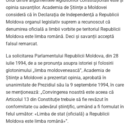
Unul dintre argumentele legiuitorilor constituționali este și
opinia savanților. Academia de Ştiinţe a Moldovei
consideră că în Declaraţia de Independenţă a Republicii
Moldova organul legislativ suprem a recunoscut că
denumirea oficială a limbii vorbite pe teritoriul Republicii
Moldova este limba română. Deci și savanții acceptă
falsul remarcat.
La solicitarea Parlamentului Republicii Moldova, din 28
iulie 1994, de a se pronunţa asupra istoriei şi folosirii
glotonimului „limba moldovenească”, Academia de
Ştiinţe a Moldovei a prezentat opinia, aprobată în
unanimitate de Prezidiul său la 9 septembrie 1994, în care
se menţionează: „Convingerea noastră este aceea că
Articolul 13 din Constituţie trebuie să fie revăzut în
conformitate cu adevărul ştiinţific, urmând a fi formulat în
felul următor: «Limba de stat (oficială) a Republicii
Moldova este limba română»”.