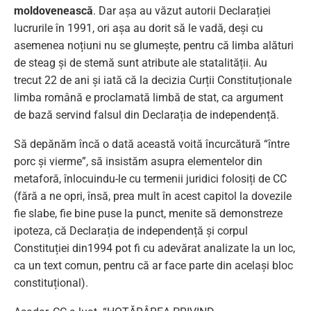
moldovenească
. Dar așa au văzut autorii Declarației
lucrurile în 1991, ori așa au dorit să le vadă, deși cu
asemenea noțiuni nu se glumește, pentru că limba alături
de steag și de stemă sunt atribute ale statalității. Au
trecut 22 de ani și iată că la decizia Curții Constituționale
limba română e proclamată limbă de stat, ca argument
de bază servind falsul din Declarația de independență.
Să depănăm încă o dată această voită încurcătură “între
porc și vierme”, să insistăm asupra elementelor din
metaforă, înlocuindu-le cu termenii juridici folosiți de CC
(fără a ne opri, însă, prea mult în acest capitol la dovezile
fie slabe, fie bine puse la punct, menite să demonstreze
ipoteza, că Declarația de independență și corpul
Constituției din1994 pot fi cu adevărat analizate la un loc,
ca un text comun, pentru că ar face parte din același bloc
constituțional).