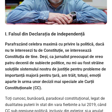
I. Falsul din Declarația de independență
Parafrazând celebra maximă cu privire la politică, dacă
nu te interesezi tu de Constituție, se interesează
Constituția de tine. Deși, ca jurnalist preocupat de vreo
patru decenii de subiecte politice, nu mi-au fost străine
soluțiile sistemului nostru de justiție pentru probleme de
importanță majoră pentru țară, am trăit, totuși, emoții
aparte în urma unor decizii mai speciale ale Curții
Constituționale (CC).
Toți cunosc, bunăoară, paradoxul constituțional, legat de
dualitatea puterii în stat din vara fierbinte a lui 2019, când
CC sub presiune politică, inclusiv din exterior, și-a anulat