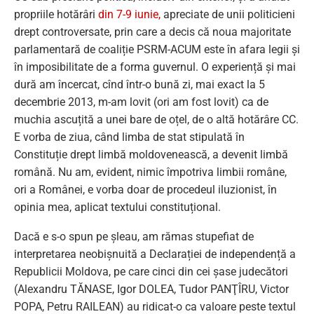
propriile hotărâri
din 7-9 iunie,
apreciate de unii politicieni
drept controversate, prin care a decis că noua majoritate
parlamentară de coaliție PSRM-ACUM este în afara legii și
în imposibilitate de a forma guvernul. O experiență și mai
dură am încercat, cînd într-o bună zi, mai exact la 5
decembrie 2013, m-am lovit (ori am fost lovit) ca de
muchia ascuțită a unei bare de oțel, de o altă hotărâre CC.
E vorba de ziua, când limba de stat stipulată în
Constituție drept limbă moldovenească, a devenit limbă
română. Nu am, evident, nimic împotriva limbii române,
ori a Românei, e vorba doar de procedeul iluzionist, în
opinia mea, aplicat textului constituțional.
Dacă e s-o spun pe șleau, am rămas stupefiat de
interpretarea neobișnuită a Declarației de independență a
Republicii Moldova, pe care cinci din cei șase judecători
(Alexandru TĂNASE, Igor DOLEA, Tudor PANŢÎRU, Victor
POPA, Petru RAILEAN) au ridicat-o ca valoare peste textul