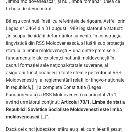
„limba moldovenească”, şi nu „limba română”. Ceea ce
trebuia de demonstrat.
Băieșu continuă, însă, cu referințele de rigoare. Astfel, prin
Legea nr. 3464 din 31 august 1989 legislatorul a statuat:
„în scopul lichidării deformărilor survenite în construcţia
lingvistică din RSS Moldovenească, al luării sub protecţia
statului a limbii moldoveneşti – una dintre premisele
fundamentale ale existenţei naţiunii moldoveneşti în
cadrul formaţiei sale naţional-statale suverane, al
asigurării funcţionării ei în toate sferele pe teritoriul RSS
Moldoveneşti şi al reglementării relaţiilor lingvo-naţionale
în republică, […] a completa Constituţia (Legea
Fundamentală) a RSS Moldoveneşti cu articolul 70/1,
având următorul conţinut:
Articolul 70/1. Limba de stat a
Republicii Sovietice Socialiste Moldoveneşti este limba
moldovenească
[…]”.
Dacă cei cinci judecători stăruiau și ei, cum le-ar fi șezut