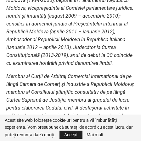
Moldova (1994-2005); deputat în Parlamentul Republicii
Moldova, vicepreşedinte al Comisiei parlamentare juridice,
numiri şi imunităţi (august 2009 – decembrie 2010);
consilier în domeniul juridic al Preşedintelui interimar al
Republicii Moldova (aprilie 2011 – ianuarie 2012);
Ambasador al Republicii Moldova în Republica Italiană
(ianuarie 2012 – aprilie 2013). Judecător la Curtea
Constituţională (2013-2019), anul de debut la CC coincide
cu examinarea hotărârii privind denumirea limbii.
Membru al Curţii de Arbitraj Comercial Internaţional de pe
lângă Camera de Comerţ şi Industrie a Republicii Moldova;
membru al Consiliului ştiințific consultativ de pe lângă
Curtea Supremă de Justiţie, membru al grupului de lucru
pentru elaborarea Codului civil. A desfăşurat activitate în
calitate de expert în proiectele internaţionale sub egida
Acest site web folosește cookie-uri pentru a vă îmbunătăți
Băncii Mondiale, Băncii Europene, Consiliului Europei,
experiența. Vom presupune că sunteți de acord cu acest lucru, dar
PNUD, TACIS, USAID, etc.
puteți renunța dacă doriți.
Accept
Mai mult