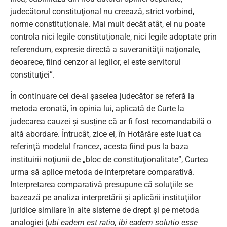
judecătorul constituţional nu creează, strict vorbind,
norme constituţionale. Mai mult decât atât, el nu poate
controla nici legile constituţionale, nici legile adoptate prin
referendum, expresie directă a suveranităţii naţionale,
deoarece, fiind cenzor al legilor, el este servitorul
constituţiei”.
În continuare cel de-al șaselea judecător se referă la
metoda eronată, în opinia lui, aplicată de Curte la
judecarea cauzei și susține că ar fi fost recomandabilă o
altă abordare. Întrucât, zice el, în Hotărâre este luat ca
referinţă modelul francez, acesta fiind pus la baza
instituirii noţiunii de „bloc de constituţionalitate”, Curtea
urma să aplice metoda de interpretare comparativă.
Interpretarea comparativă presupune că soluţiile se
bazează pe analiza interpretării şi aplicării instituţiilor
juridice similare în alte sisteme de drept şi pe metoda
analogiei (
ubi eadem est ratio, ibi eadem solutio esse