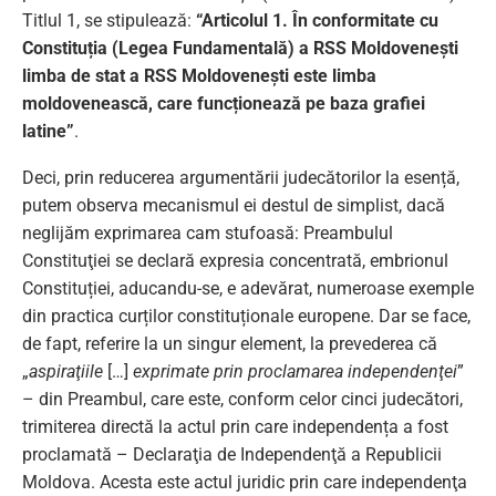
Titlul 1, se stipulează:
“
Articolul 1. În conformitate cu
Constituția (Legea Fundamentală) a RSS Moldovenești
limba de stat a RSS Moldovenești este limba
moldovenească, care funcționează pe baza grafiei
latine”
.
Deci, prin reducerea argumentării judecătorilor la esență,
putem observa mecanismul ei destul de simplist, dacă
neglijăm exprimarea cam stufoasă: Preambulul
Constituţiei se declară expresia concentrată, embrionul
Constituției, aducandu-se, e adevărat, numeroase exemple
din practica curților constituționale europene. Dar se face,
de fapt, referire la un singur element, la prevederea că
„
aspiraţiile
[…]
exprimate prin proclamarea independenţei
”
– din Preambul, care este, conform celor cinci judecători,
trimiterea directă la actul prin care independența a fost
proclamată – Declaraţia de Independenţă a Republicii
Moldova. Acesta este actul juridic prin care independenţa