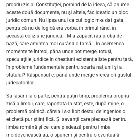
propriu-zis al Constituției, pornind de la ideea, că anume
aceste două documente, nu și altele, fac ideatic un bloc
juridic comun. Nu lipsa unui calcul logic m-a dat gata,
pentru că nu de logică era vorba, în primul rând, în
această coliziune juridică… M-a zăpăcit rău proba de
bază, care amintea mai curând o farsă… În asemenea
momente te întrebi, până unde pot merge, totuși,
speculațiile juridice în chestiuni existențialiste pentru țară,
în probleme fundamentale pentru soarta națiunii și a
statului? Răspunsul e: până unde merge vrerea ori gustul
judecătorilor…
Să lăsăm la o parte, pentru puțin timp, problema propriu-
zisă a limbii, care, raportată la stat, este, după mine, o
problemă politică, căreia i s-a lipit destul de ingenios o
etichetă pur științifică. Și savanții care pledează pentru
limba română și cei care pledează pentru limba
moldovenească au, o spunem și pentru o eventuală