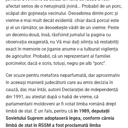
afectat serios de o nerușinată jivină… Probabil de un porc,
scăpat din gojineața vecinului. Deosebirea dintre porc și
vierme e mai mult decât evidentă: chiar dacă porcul este
și el un râmător, se deosebește vădit de un vierme. Peste
un deceniu-două, însă, răsfoind jurnalul la pagina cu
observația exagerată, nu Vă mai dați silința să restabiliți
exact în memorie ce jiganie anume v-a tulburat vigilența
de agricultor. Probabil, că un reprezentant al familiei
porcinelor, dacă e scris, totuși, negru pe alb “porc”.
Cer scuze pentru metafora neparfumată, dar aproximativ
în aceeași manieră judecătorii care au emis decizia în
cauză, dar, mai întâi, autorii Declarației de independență
din 1991, au atestat după o habă de vreme, că
parlamentarii moldoveni ar fi votat limba română drept
limbă de stat. E un fals, pentru că
în 1989, deputații
Sovietului Suprem adoptaseră legea, conform căreia
limbă de stat în RSSM a fost proclamată limba