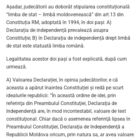
Așadar, judecătorii au doborât stipularea constituțională
“limba de stat – limbă moldovenească” din art.13 din
Constituția RM, adoptată în 1994, în doi pași: A)
Declarația de independență prevalează asupra
Constituție; B) în Declarația de independență drept limbă
de stat este statuată limba română.
Legalitatea acestor doi pași a fost explicată, după cum
urmează.
A) Valoarea Declarației, în opinia judecătorilor, e că
aceasta a apărut înaintea Constituției și redă pe scurt
idealurile republicii: “În această ordine de idei, prin
referinţa din Preambulul Constituţiei, Declaraţia de
Independenţă are, în mod incontestabil, valoare de text
constituţional. Chiar dacă o asemenea referinţă lipsea în
Preambulul Constituţiei, Declaraţia de Independenţă a
Republicii Moldova oricum, prin natura sa, ar avea valoare