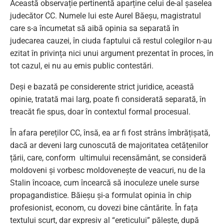
Această observație pertinentă aparține celui de-al șaselea
judecător CC. Numele lui este Aurel Băeșu, magistratul
care s-a încumetat să aibă opinia sa separată în
judecarea cauzei, în ciuda faptului că restul colegilor n-au
ezitat în privința nici unui argument prezentat în proces, în
tot cazul, ei nu au emis public contestări.
Deși e bazată pe considerente strict juridice, această
opinie, tratată mai larg, poate fi considerată separată, în
treacăt fie spus, doar în contextul formal procesual.
În afara pereților CC, însă, ea ar fi fost strâns îmbrățișată,
dacă ar deveni larg cunoscută de majoritatea cetățenilor
țării, care, conform ultimului recensământ, se consideră
moldoveni și vorbesc moldovenește de veacuri, nu de la
Stalin încoace, cum încearcă să inoculeze unele surse
propagandistice. Băieșu și-a formulat opinia în chip
profesionist, econom, cu dovezi bine cântărite. În fața
textului scurt, dar expresiv al “ereticului” pălește, după