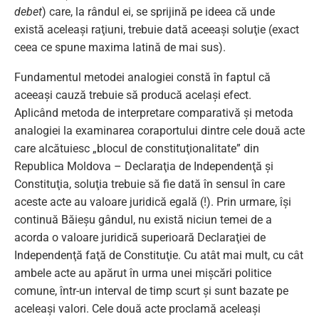
debet
) care, la rândul ei, se sprijină pe ideea că unde
există aceleaşi raţiuni, trebuie dată aceeaşi soluţie (exact
ceea ce spune maxima latină de mai sus).
Fundamentul metodei analogiei constă în faptul că
aceeaşi cauză trebuie să producă acelaşi efect.
Aplicând metoda de interpretare comparativă și metoda
analogiei la examinarea coraportului dintre cele două acte
care alcătuiesc „blocul de constituţionalitate” din
Republica Moldova – Declaraţia de Independenţă şi
Constituţia, soluţia trebuie să fie dată în sensul în care
aceste acte au valoare juridică egală (!). Prin urmare, își
continuă Băieșu gândul, nu există niciun temei de a
acorda o valoare juridică superioară Declaraţiei de
Independenţă faţă de Constituţie. Cu atât mai mult, cu cât
ambele acte au apărut în urma unei mişcări politice
comune, într-un interval de timp scurt și sunt bazate pe
aceleaşi valori. Cele două acte proclamă aceleaşi