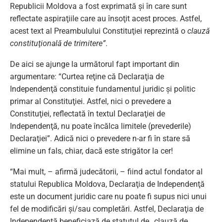
Republicii Moldova a fost exprimată şi în care sunt
reflectate aspiraţiile care au însoţit acest proces. Astfel,
acest text al Preambulului Constituţiei reprezintă o
clauză
constituţională de trimitere”
.
De aici se ajunge la următorul fapt important din
argumentare: “Curtea reţine că Declaraţia de
Independenţă constituie fundamentul juridic şi politic
primar al Constituţiei. Astfel, nici o prevedere a
Constituţiei, reflectată în textul Declaraţiei de
Independenţă, nu poate încălca limitele (prevederile)
Declaraţiei”. Adică nici o prevedere n-ar fi în stare să
elimine un fals, chiar, dacă este strigător la cer!
“Mai mult, – afirmă judecătorii, – fiind actul fondator al
statului Republica Moldova, Declaraţia de Independenţă
este un document juridic care nu poate fi supus nici unui
fel de modificări şi/sau completări. Astfel, Declaraţia de
Independenţă beneficiază de statutul de „clauză de