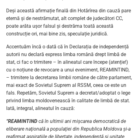
Deși această afirmație finală din Hotărîrea din cauză pare
eternă și de nestrămutat, alt complet de judecători CC,
poate arăta ușor falsul și destrăma toată această
construcție ori, mai bine zis, speculație juridică.
Accentuăm încă o dată că în Declarația de independență
autorii nu declară express limba română drept limbă de
stat, ci fac o trimitere – în alineatul care începe (atenție!)
cu o noțiune de revocare a unui eveniment, REAMINTIND,
– trimitere la decretarea limbii române de către parlament,
mai exact de Sovietul Suprem al RSSM, ceea ce este un
fals. Repetăm, Sovietul Suprem a decretat/adoptat o lege
privind limba moldovenească în calitate de limbă de stat.
Iată, integral, alineatul în cauză:
“REAMINTIND
că în ultimii ani mişcarea democratică de
eliberare naţională a populaţiei din Republica Moldova şi-a
reafirmat aspiraţiile de libertate, independenţă şi unitate