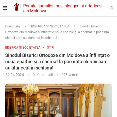
Portalul jurnaliștilor și bloggerilor ortodocși
din Moldova
Principală
BISERICA ȘI SOCIETATEA
Sinodul Biserici
Ortodoxe din Moldova a înființat o nouă eparhie și a chemat la pocăință
clericii care au alunecat în schismă
BISERICA ȘI SOCIETATEA
ȘTIRI
Sinodul Biserici Ortodoxe din Moldova a înființat o
nouă eparhie și a chemat la pocăință clericii care
au alunecat în schismă
24.04.2024
0 comentarii
293
vederi