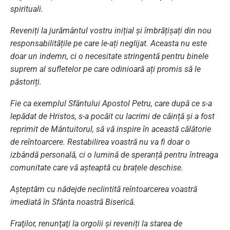
spirituali.
Reveniți la jurământul vostru inițial și îmbrățișați din nou
responsabilitățile pe care le-ați neglijat. Aceasta nu este
doar un indemn, ci o necesitate stringentă pentru binele
suprem al sufletelor pe care odinioară ați promis să le
păstoriți.
Fie ca exemplul Sfântului Apostol Petru, care după ce s-a
lepădat de Hristos, s-a pocăit cu lacrimi de căință și a fost
reprimit de Mântuitorul, să vă inspire în această călătorie
de reîntoarcere. Restabilirea voastră nu va fi doar o
izbândă personală, ci o lumină de speranță pentru întreaga
comunitate care vă așteaptă cu brațele deschise.
Așteptăm cu nădejde neclintită reîntoarcerea voastră
imediată în Sfânta noastră Biserică.
Fraţilor, renunţaţi la orgolii și reveniți la starea de