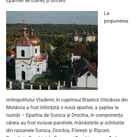
Eparhiei de Edineţ şi Briceni.
La
propunerea
mitropolitului Vladimir, în cuprinsul Bisericii Ortodoxe din
Moldova a fost înființată o nouă eparhie, a șaptea la
număr – Eparhia de Soroca şi Drochia, în componența
căreia au fost incluse parohiile, mănăstirile şi schiturile
din raioanele Soroca, Drochia, Florești şi Rîşcani.