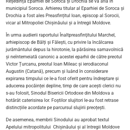
Reședința Eparhiei de Soroca şi Drochia se va afla în
municipiul Soroca. Arhiereu titular al Eparhiei de Soroca şi
Drochia a fost ales Preasfințitul Ioan, episcop al Sorocii,
vicar al Mitropoliei Chișinăului şi a întregii Moldove.
În urma audierii raportului Înaltpreasfinţitului Marchel,
arhiepiscop de Bălți şi Fălești, cu privire la încălcarea
jurământului depus la hirotonie, la părăsirea samavolnică
şi neîntemeiată canonic a acestei eparhii de către preotul
Victor Țurcanu, preotul Ioan Mileac şi ierodiaconul
Augustin (Catană), precum și luând în considerare
expirarea timpului ce le-a fost oferit pentru îndreptare și
aducerea pocăinței depline, timp de care acești clerici nu
s-au folosit, Sinodul Bisericii Ortodoxe din Moldova a
hotărât caterisirea lor. Foștilor slujitori le-au fost retrase
distincțiile acordate pe parcursul slujirii preoțești.
De asemenea, membrii Sinodului au aprobat textul
Apelului mitropolitului Chișinăului şi al întregii Moldove