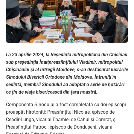
La 23 aprilie 2024, la Reședința mitropolitană din Chişinău
sub președinția Înaltpreasfinţitului Vladimir, mitropolitul
Chişinăului şi al Întregii Moldove, s-au desfășurat lucrările
Sinodului Bisericii Ortodoxe din Moldova. Întruniți în
ședință, membrii Sinodului au adoptat o serie de hotărâri
ce țin de viața bisericească din țara noastră.
Componența Sinodului a fost completată cu doi episcopi
proaspăt hirotoniți: Preasfințitul Nicolae, episcop de
Ceadîr-Lunga, vicar al Eparhiei de Cahul şi Comrat, şi
Preasfințitul Patrocl, episcop de Dondușeni, vicar al