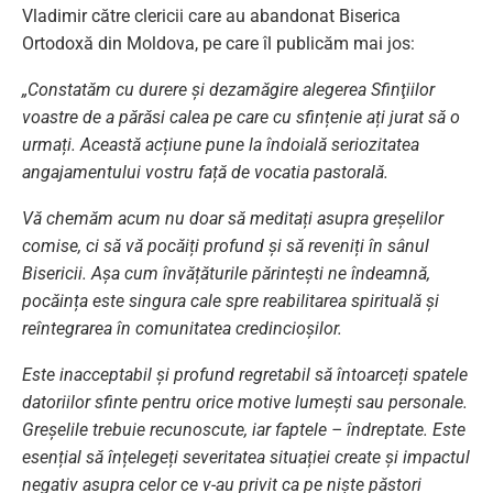
Vladimir către clericii care au abandonat Biserica
Ortodoxă din Moldova, pe care îl publicăm mai jos:
„Constatăm cu durere și dezamăgire alegerea Sfinţiilor
voastre de a părăsi calea pe care cu sfințenie ați jurat să o
urmați. Această acțiune pune la îndoială seriozitatea
angajamentului vostru față de vocatia pastorală.
Vă chemăm acum nu doar să meditați asupra greșelilor
comise, ci să vă pocăiți profund și să reveniți în sânul
Bisericii. Așa cum învățăturile părintești ne îndeamnă,
pocăința este singura cale spre reabilitarea spirituală și
reîntegrarea în comunitatea credincioșilor.
Este inacceptabil și profund regretabil să întoarceți spatele
datoriilor sfinte pentru orice motive lumești sau personale.
Greșelile trebuie recunoscute, iar faptele – îndreptate. Este
esențial să înțelegeți severitatea situației create și impactul
negativ asupra celor ce v-au privit ca pe niște păstori