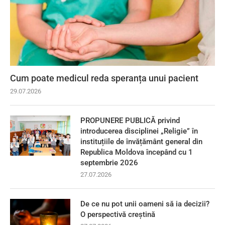
Cum poate medicul reda speranța unui pacient
29.07.2026
PROPUNERE PUBLICĂ privind
introducerea disciplinei „Religie” în
instituțiile de învățământ general din
Republica Moldova începând cu 1
septembrie 2026
27.07.2026
De ce nu pot unii oameni să ia decizii?
O perspectivă creștină