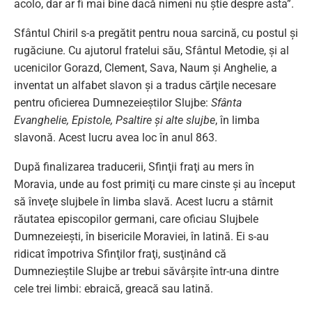
acolo, dar ar fi mai bine dacă nimeni nu ştie despre asta”.
Sfântul Chiril s-a pregătit pentru noua sarcină, cu postul şi
rugăciune. Cu ajutorul fratelui său, Sfântul Metodie, şi al
ucenicilor Gorazd, Clement, Sava, Naum şi Anghelie, a
inventat un alfabet slavon şi a tradus cărţile necesare
pentru oficierea Dumnezeieştilor Slujbe:
Sfânta
Evanghelie, Epistole, Psaltire şi alte slujbe
, în limba
slavonă. Acest lucru avea loc în anul 863.
După finalizarea traducerii, Sfinţii fraţi au mers în
Moravia, unde au fost primiţi cu mare cinste şi au început
să înveţe slujbele în limba slavă. Acest lucru a stârnit
răutatea episcopilor germani, care oficiau Slujbele
Dumnezeieşti, în bisericile Moraviei, în latină. Ei s-au
ridicat împotriva Sfinţilor fraţi, susţinând că
Dumnezieştile Slujbe ar trebui săvârşite într-una dintre
cele trei limbi: ebraică, greacă sau latină.