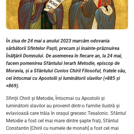
În ziua de 24 mai a anului 2023 marcăm odovania
sărbătorii Sfintelor Paști, precum și înainte-prăznuirea
Înălţării Domnului. De asemenea în fiecare an, la 24 mai,
facem pomenirea Sfântului Ierarh Metodie, episcop de
Moravia, şi a Sfântului Cuvios Chiril Filosoful, fratele său,
cei întocmai cu Apostolii şi luminătorii slavilor (+885 şi
+869).
Sfinţii Chiril şi Metodie, Întocmai cu Apostolii şi
luminătorii slavilor au provenit dintr-o familie ilustră şi
evlavioasă care trăia în oraşul grecesc Tesalonic. Sfântul
Metodie a fost cel mai mare dintre şapte fraţi, Sfântul
Constantin [Chiril cu numele de monah] a fost cel mai