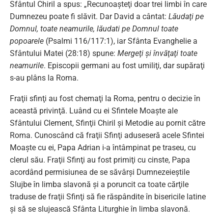
Sfântul Chiril a spus: „Recunoaşteţi doar trei limbi în care
Dumnezeu poate fi slăvit. Dar David a cântat:
Lăudaţi pe
Domnul, toate neamurile, lăudati pe Domnul toate
popoarele
(Psalmi 116/117:1), iar Sfânta Evanghelie a
Sfântului Matei (28:18) spune:
Mergeţi şi învăţaţi toate
neamurile
. Episcopii germani au fost umiliţi, dar supăraţi
s-au plâns la Roma.
Fraţii sfinţi au fost chemaţi la Roma, pentru o decizie în
această privinţă. Luând cu ei Sfintele Moaşte ale
Sfântului Clement, Sfinţii Chiril şi Metodie au pornit către
Roma. Cunoscând că fraţii Sfinţi aduseseră acele Sfintei
Moaşte cu ei, Papa Adrian i-a întâmpinat pe traseu, cu
clerul său. Fraţii Sfinţi au fost primiţi cu cinste, Papa
acordând permisiunea de se săvârşi Dumnezeieştile
Slujbe în limba slavonă şi a poruncit ca toate cărţile
traduse de fraţii Sfinţi să fie răspândite în bisericile latine
şi să se slujească Sfânta Liturghie în limba slavonă.