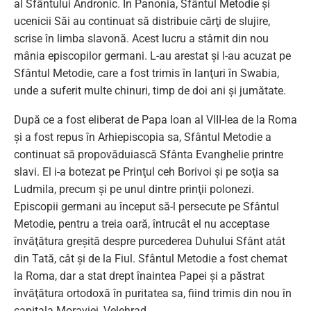
al Sfântului Andronic. În Panonia, Sfântul Metodie şi
ucenicii Săi au continuat să distribuie cărţi de slujire,
scrise în limba slavonă. Acest lucru a stârnit din nou
mânia episcopilor germani. L-au arestat şi l-au acuzat pe
Sfântul Metodie, care a fost trimis în lanţuri în Swabia,
unde a suferit multe chinuri, timp de doi ani şi jumătate.
După ce a fost eliberat de Papa Ioan al VIII-lea de la Roma
şi a fost repus în Arhiepiscopia sa, Sfântul Metodie a
continuat să propovăduiască Sfânta Evanghelie printre
slavi. El i-a botezat pe Prinţul ceh Borivoi şi pe soţia sa
Ludmila, precum şi pe unul dintre prinţii polonezi.
Episcopii germani au început să-l persecute pe Sfântul
Metodie, pentru a treia oară, întrucât el nu acceptase
învăţătura greşită despre purcederea Duhului Sfânt atât
din Tată, cât şi de la Fiul. Sfântul Metodie a fost chemat
la Roma, dar a stat drept înaintea Papei şi a păstrat
învăţătura ortodoxă în puritatea sa, fiind trimis din nou în
capitala Moraviei, Velehrad.