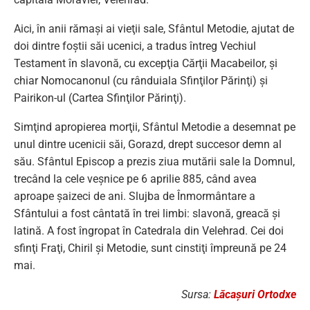
Aici, în anii rămaşi ai vieţii sale, Sfântul Metodie, ajutat de
doi dintre foştii săi ucenici, a tradus întreg Vechiul
Testament în slavonă, cu excepţia Cărţii Macabeilor, şi
chiar Nomocanonul (cu rânduiala Sfinţilor Părinţi) şi
Pairikon-ul (Cartea Sfinţilor Părinţi).
Simţind apropierea morţii, Sfântul Metodie a desemnat pe
unul dintre ucenicii săi, Gorazd, drept succesor demn al
său. Sfântul Episcop a prezis ziua mutării sale la Domnul,
trecând la cele veşnice pe 6 aprilie 885, când avea
aproape şaizeci de ani. Slujba de Înmormântare a
Sfântului a fost cântată în trei limbi: slavonă, greacă şi
latină. A fost îngropat în Catedrala din Velehrad. Cei doi
sfinţi Fraţi, Chiril şi Metodie, sunt cinstiţi împreună pe 24
mai.
Sursa:
Lăcașuri Ortodxe