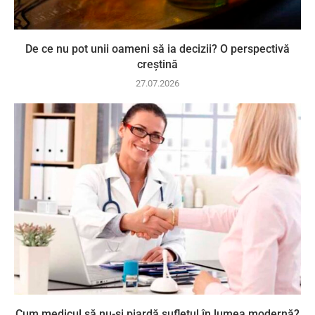
De ce nu pot unii oameni să ia decizii? O perspectivă
creștină
27.07.2026
Cum medicul să nu-și piardă sufletul în lumea modernă?