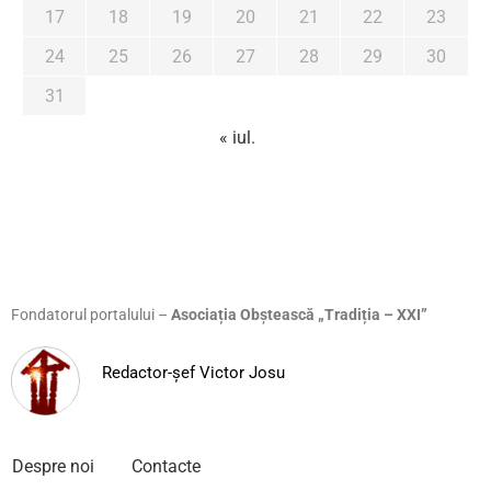
17
18
19
20
21
22
23
24
25
26
27
28
29
30
31
« iul.
Fondatorul portalului –
Asociația Obștească „Tradiția – XXI”
Redactor-șef Victor Josu
Despre noi
Contacte