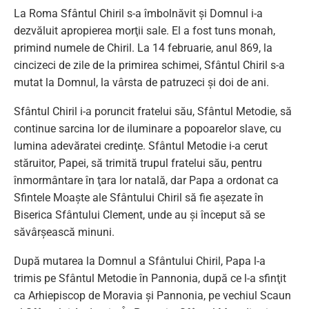
La Roma Sfântul Chiril s-a îmbolnăvit şi Domnul i-a
dezvăluit apropierea morţii sale. El a fost tuns monah,
primind numele de Chiril. La 14 februarie, anul 869, la
cincizeci de zile de la primirea schimei, Sfântul Chiril s-a
mutat la Domnul, la vârsta de patruzeci şi doi de ani.
Sfântul Chiril i-a poruncit fratelui său, Sfântul Metodie, să
continue sarcina lor de iluminare a popoarelor slave, cu
lumina adevăratei credinţe. Sfântul Metodie i-a cerut
stăruitor, Papei, să trimită trupul fratelui său, pentru
înmormântare în ţara lor natală, dar Papa a ordonat ca
Sfintele Moaşte ale Sfântului Chiril să fie aşezate în
Biserica Sfântului Clement, unde au şi început să se
săvârşească minuni.
După mutarea la Domnul a Sfântului Chiril, Papa l-a
trimis pe Sfântul Metodie în Pannonia, după ce l-a sfinţit
ca Arhiepiscop de Moravia şi Pannonia, pe vechiul Scaun