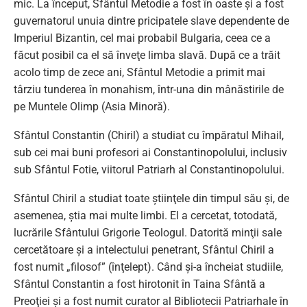
mic. La început, Sfântul Metodie a fost în oaste şi a fost
guvernatorul unuia dintre pricipatele slave dependente de
Imperiul Bizantin, cel mai probabil Bulgaria, ceea ce a
făcut posibil ca el să înveţe limba slavă. După ce a trăit
acolo timp de zece ani, Sfântul Metodie a primit mai
târziu tunderea în monahism, într-una din mânăstirile de
pe Muntele Olimp (Asia Minoră).
Sfântul Constantin (Chiril) a studiat cu împăratul Mihail,
sub cei mai buni profesori ai Constantinopolului, inclusiv
sub Sfântul Fotie, viitorul Patriarh al Constantinopolului.
Sfântul Chiril a studiat toate ştiinţele din timpul său şi, de
asemenea, ştia mai multe limbi. El a cercetat, totodată,
lucrările Sfântului Grigorie Teologul. Datorită minţii sale
cercetătoare şi a intelectului penetrant, Sfântul Chiril a
fost numit „filosof” (înţelept). Când şi-a încheiat studiile,
Sfântul Constantin a fost hirotonit în Taina Sfântă a
Preoţiei şi a fost numit curator al Bibliotecii Patriarhale în