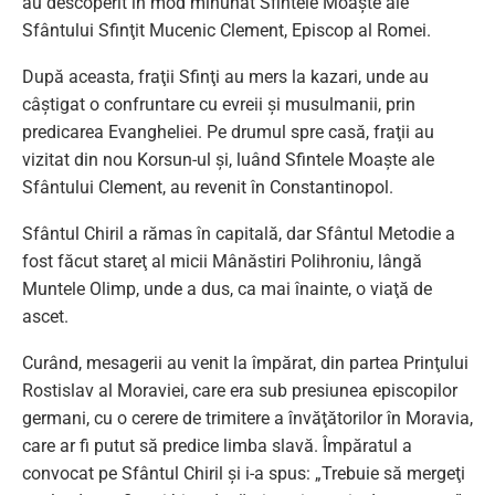
au descoperit în mod minunat Sfintele Moaşte ale
Sfântului Sfinţit Mucenic Clement, Episcop al Romei.
După aceasta, fraţii Sfinţi au mers la kazari, unde au
câştigat o confruntare cu evreii şi musulmanii, prin
predicarea Evangheliei. Pe drumul spre casă, fraţii au
vizitat din nou Korsun-ul şi, luând Sfintele Moaşte ale
Sfântului Clement, au revenit în Constantinopol.
Sfântul Chiril a rămas în capitală, dar Sfântul Metodie a
fost făcut stareţ al micii Mânăstiri Polihroniu, lângă
Muntele Olimp, unde a dus, ca mai înainte, o viaţă de
ascet.
Curând, mesagerii au venit la împărat, din partea Prinţului
Rostislav al Moraviei, care era sub presiunea episcopilor
germani, cu o cerere de trimitere a învăţătorilor în Moravia,
care ar fi putut să predice limba slavă. Împăratul a
convocat pe Sfântul Chiril şi i-a spus: „Trebuie să mergeţi