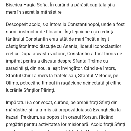
Biserica Hagia Sofia. În curând a părăsit capitala şi a
mers în secret la mânăstire.
Descoperit acolo, s-a întors la Constantinopol, unde a fost
numit instructor de filosofie. Înţelepciunea şi credinţa
tânărului Constantin erau atât de mari încât a ieşit
câştigător într-o discuţie cu Anania, liderul iconoclaştilor
eretici. După această victorie, Constantin a fost trimis de
împărat pentru a discuta despre Sfânta Treime cu
saracinii şi, din nou, a ieşit învingător. Când s-a întors,
Sfântul Chiril a mers la fratele său, Sfântul Metodie, pe
Olimp, petrecând timpul în rugăciune neîncetată şi citind
lucrările Sfinţilor Părinţi.
Împăratul i-a convocat, curând, pe ambii fraţi Sfinţi din
mănăstire, şi i-a trimis să propovăduiască Evanghelia la
kazari. Pe drum, au poposit în oraşul Korsun, făcând
pregătiri pentru activitatea lor misionară. Acolo fraţii Sfinţi