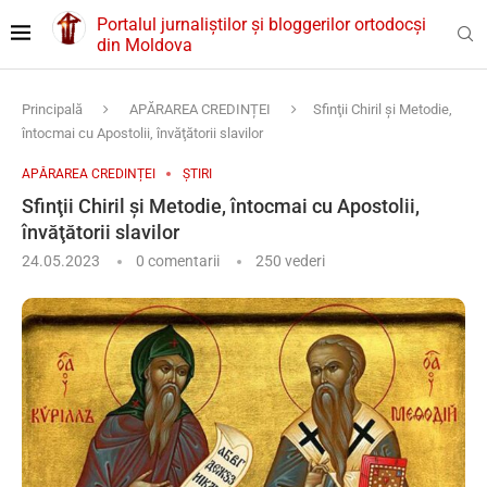
Portalul jurnaliștilor și bloggerilor ortodocși
din Moldova
Principală
APĂRAREA CREDINȚEI
Sfinţii Chiril şi Metodie,
întocmai cu Apostolii, învăţătorii slavilor
APĂRAREA CREDINȚEI
ȘTIRI
Sfinţii Chiril şi Metodie, întocmai cu Apostolii,
învăţătorii slavilor
24.05.2023
0 comentarii
250
vederi