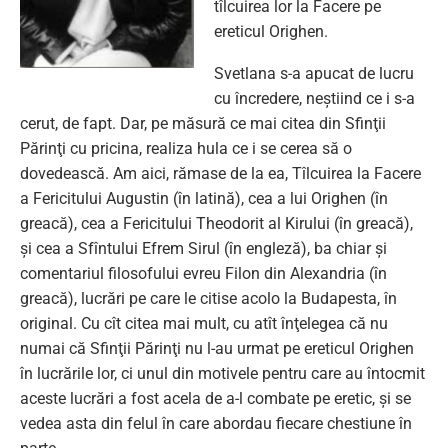
tîlcuirea lor la Facere pe
ereticul Orighen.
Svetlana s-a apucat de lucru
cu încredere, neştiind ce i s-a
cerut, de fapt. Dar, pe măsură ce mai citea din Sfinţii
Părinţi cu pricina, realiza hula ce i se cerea să o
dovedească. Am aici, rămase de la ea, Tîlcuirea la Facere
a Fericitului Augustin (în latină), cea a lui Orighen (în
greacă), cea a Fericitului Theodorit al Kirului (în greacă),
şi cea a Sfîntului Efrem Sirul (în engleză), ba chiar şi
comentariul filosofului evreu Filon din Alexandria (în
greacă), lucrări pe care le citise acolo la Budapesta, în
original. Cu cît citea mai mult, cu atît înţelegea că nu
numai că Sfinţii Părinţi nu l-au urmat pe ereticul Orighen
în lucrările lor, ci unul din motivele pentru care au întocmit
aceste lucrări a fost acela de a-l combate pe eretic, şi se
vedea asta din felul în care abordau fiecare chestiune în