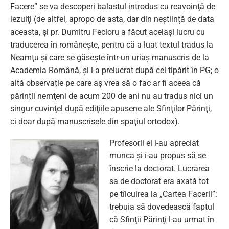
Facere” se va descoperi balastul introdus cu reavoinţă de
iezuiţi (de altfel, apropo de asta, dar din neştiinţă de data
aceasta, şi pr. Dumitru Fecioru a făcut acelaşi lucru cu
traducerea în româneşte, pentru că a luat textul tradus la
Neamţu şi care se găseşte într-un uriaş manuscris de la
Academia Română, şi l-a prelucrat după cel tipărit în PG; o
altă observaţie pe care aş vrea să o fac ar fi aceea că
părinţii nemţeni de acum 200 de ani nu au tradus nici un
singur cuvinţel după ediţiile apusene ale Sfinţilor Părinţi,
ci doar după manuscrisele din spaţiul ortodox).
Profesorii ei i-au apreciat
munca şi i-au propus să se
înscrie la doctorat. Lucrarea
sa de doctorat era axată tot
pe tîlcuirea la „Cartea Facerii”:
trebuia să dovedească faptul
că Sfinţii Părinţi l-au urmat în