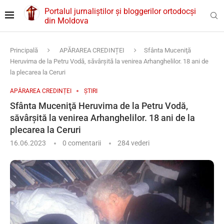
Portalul jurnaliștilor și bloggerilor ortodocși
din Moldova
Principală
APĂRAREA CREDINȚEI
Sfânta Muceniţă
Heruvima de la Petru Vodă, săvârşită la venirea Arhanghelilor. 18 ani de
la plecarea la Ceruri
APĂRAREA CREDINȚEI
ȘTIRI
Sfânta Muceniţă Heruvima de la Petru Vodă,
săvârşită la venirea Arhanghelilor. 18 ani de la
plecarea la Ceruri
16.06.2023
0 comentarii
284
vederi