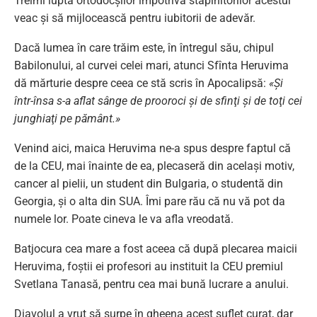
Treimi lupta ortodocşilor împotriva stăpînitorilor acestui
veac şi să mijlocească pentru iubitorii de adevăr.
Dacă lumea în care trăim este, în întregul său, chipul
Babilonului, al curvei celei mari, atunci Sfînta Heruvima
dă mărturie despre ceea ce stă scris în Apocalipsă:
«Şi
într-însa s-a aflat sânge de prooroci şi de sfinţi şi de toţi cei
junghiaţi pe pământ.»
Venind aici, maica Heruvima ne-a spus despre faptul că
de la CEU, mai înainte de ea, plecaseră din acelaşi motiv,
cancer al pielii, un student din Bulgaria, o studentă din
Georgia, şi o alta din SUA. Îmi pare rău că nu vă pot da
numele lor. Poate cineva le va afla vreodată.
Batjocura cea mare a fost aceea că după plecarea maicii
Heruvima, foştii ei profesori au instituit la CEU premiul
Svetlana Tanasă, pentru cea mai bună lucrare a anului.
Diavolul a vrut să surpe în gheena acest suflet curat, dar