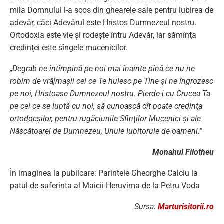
mila Domnului l-a scos din ghearele sale pentru iubirea de
adevăr, căci Adevărul este Hristos Dumnezeul nostru.
Ortodoxia este vie şi rodeşte întru Adevăr, iar sămînţa
credinţei este sîngele mucenicilor.
„Degrab ne întîmpină pe noi mai înainte pînă ce nu ne
robim de vrăjmaşii cei ce Te hulesc pe Tine şi ne îngrozesc
pe noi, Hristoase Dumnezeul nostru. Pierde-i cu Crucea Ta
pe cei ce se luptă cu noi, să cunoască cît poate credinţa
ortodocşilor, pentru rugăciunile Sfinţilor Mucenici şi ale
Născătoarei de Dumnezeu, Unule Iubitorule de oameni.”
Monahul Filotheu
În imaginea la publicare: Parintele Gheorghe Calciu la
patul de suferinta al Maicii Heruvima de la Petru Voda
Sursa:
Marturisitorii.ro