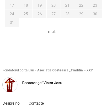
17
18
19
20
21
22
23
24
25
26
27
28
29
30
31
« iul.
Fondatorul portalului –
Asociația Obștească „Tradiția – XXI”
Redactor-șef Victor Josu
Despre noi
Contacte