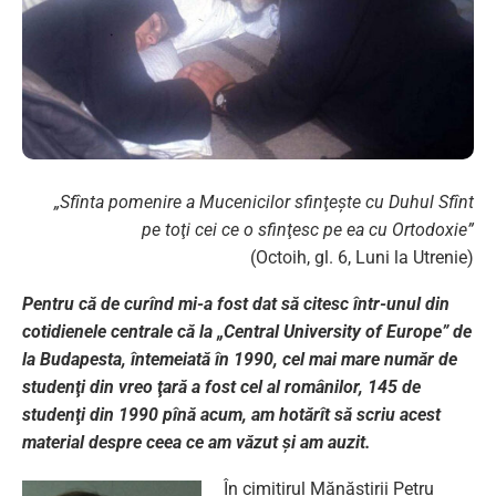
„Sfînta pomenire a Mucenicilor sfinţeşte cu Duhul Sfînt
pe toţi cei ce o sfinţesc pe ea cu Ortodoxie”
(Octoih, gl. 6, Luni la Utrenie)
Pentru că de curînd mi-a fost dat să citesc într-unul din
cotidienele centrale că la „Central University of Europe” de
la Budapesta, întemeiată în 1990, cel mai mare număr de
studenţi din vreo ţară a fost cel al românilor, 145 de
studenţi din 1990 pînă acum, am hotărît să scriu acest
material despre ceea ce am văzut şi am auzit.
În cimitirul Mănăstirii Petru