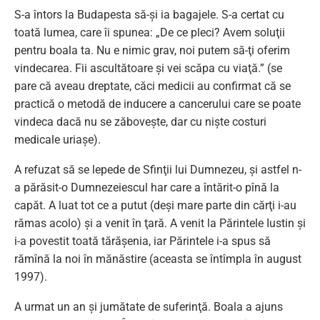
S-a întors la Budapesta să-şi ia bagajele. S-a certat cu
toată lumea, care îi spunea: „De ce pleci? Avem soluţii
pentru boala ta. Nu e nimic grav, noi putem să-ţi oferim
vindecarea. Fii ascultătoare şi vei scăpa cu viaţă.” (se
pare că aveau dreptate, căci medicii au confirmat că se
practică o metodă de inducere a cancerului care se poate
vindeca dacă nu se zăboveşte, dar cu nişte costuri
medicale uriaşe).
A refuzat să se lepede de Sfinţii lui Dumnezeu, şi astfel n-
a părăsit-o Dumnezeiescul har care a întărit-o pînă la
capăt. A luat tot ce a putut (deşi mare parte din cărţi i-au
rămas acolo) şi a venit în ţară. A venit la Părintele Iustin şi
i-a povestit toată tărăşenia, iar Părintele i-a spus să
rămînă la noi în mănăstire (aceasta se întîmpla în august
1997).
A urmat un an şi jumătate de suferinţă. Boala a ajuns