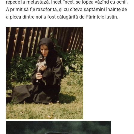
repede la metastază. Încet, încet, se topea văzînd cu ochii.
A primit să fie rasoforită, şi cu cîteva săptămîni înainte de
a pleca dintre noi a fost călugărită de Părintele Iustin.