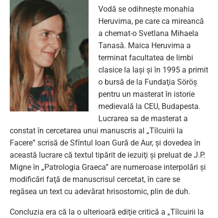
Vodă se odihneşte monahia
Heruvima, pe care ca mireancă
a chemat-o Svetlana Mihaela
Tanasă. Maica Heruvima a
terminat facultatea de limbi
clasice la Iaşi şi în 1995 a primit
o bursă de la Fundaţia Söröş
pentru un masterat în istorie
medievală la CEU, Budapesta.
Lucrarea sa de masterat a
constat în cercetarea unui manuscris al „Tîlcuirii la
Facere” scrisă de Sfîntul Ioan Gură de Aur, şi dovedea în
această lucrare că textul tipărit de iezuiţi şi preluat de J.P.
Migne în „Patrologia Graeca” are numeroase interpolări şi
modificări faţă de manuscrisul cercetat, în care se
regăsea un text cu adevărat hrisostomic, plin de duh.
Concluzia era că la o ulterioară ediţie critică a „Tîlcuirii la