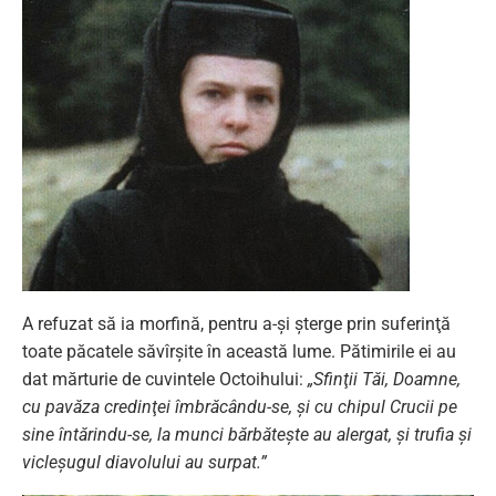
A refuzat să ia morfină, pentru a-şi şterge prin suferinţă
toate păcatele săvîrşite în această lume. Pătimirile ei au
dat mărturie de cuvintele Octoihului:
„Sfinţii Tăi, Doamne,
cu pavăza credinţei îmbrăcându-se, şi cu chipul Crucii pe
sine întărindu-se, la munci bărbăteşte au alergat, şi trufia şi
vicleşugul diavolului au surpat.”