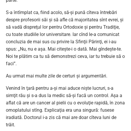
parte.
S-a întîmplat ca, fiind acolo, să-şi pună cîteva întrebări
despre profesorii săi şi să afle că majoritatea sînt evrei, şi
să vadă dispreţul lor pentru Ortodoxie şi pentru Tradiţie,
cu toate studiile lor universitare. Iar cînd le-a comunicat
concluzia de mai sus cu privire la Sfinţii Părinţi, ei i-au
spus: „Nu, nu e aşa. Mai citeşte-i o dată. Mai gîndeşte-te.
Noi te plătim ca tu să demonstrezi ceva, iar tu trebuie să o
faci”.
Au urmat mai multe zile de certuri şi argumentări.
Venind în ţară pentru a-şi mai aduce nişte lucruri, s-a
simţit rău şi s-a dus la medic să-şi facă un control. Aşa a
aflat că are un cancer al pielii cu o evoluţie rapidă, în zona
omoplatului stîng. Explicaţia era una singură: fusese
iradiată. Doctorul i-a zis că mai are doar cîteva luni de
trăit.