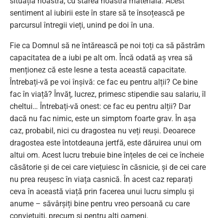
situația noastră, cu starea noastră materială. Acest
sentiment al iubirii este în stare să te însoțească pe
parcursul întregii vieți, unind pe doi în una.
Fie ca Domnul să ne întărească pe noi toți ca să păstrăm
capacitatea de a iubi pe alt om. Încă odată aș vrea să
menționez că este lesne a testa această capacitate.
Întrebați-vă pe voi înșivă: ce fac eu pentru alții? Ce bine
fac în viață? Învăț, lucrez, primesc stipendie sau salariu, îl
cheltui… Întrebați-vă onest: ce fac eu pentru alții? Dar
dacă nu fac nimic, este un simptom foarte grav. În așa
caz, probabil, nici cu dragostea nu veți reuși. Deoarece
dragostea este întotdeauna jertfă, este dăruirea unui om
altui om. Acest lucru trebuie bine înțeles de cei ce încheie
căsătorie și de cei care viețuiesc în căsnicie, și de cei care
nu prea reușesc în viața casnică. În acest caz reparați
ceva în această viață prin facerea unui lucru simplu și
anume – săvârșiți bine pentru vreo persoană cu care
conviețuiți, precum și pentru alți oameni.