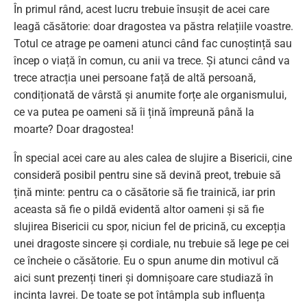
În primul rând, acest lucru trebuie însușit de acei care
leagă căsătorie: doar dragostea va păstra relațiile voastre.
Totul ce atrage pe oameni atunci când fac cunoștință sau
încep o viață în comun, cu anii va trece. Și atunci când va
trece atracția unei persoane față de altă persoană,
condiționată de vârstă și anumite forțe ale organismului,
ce va putea pe oameni să îi țină împreună până la
moarte? Doar dragostea!
În special acei care au ales calea de slujire a Bisericii, cine
consideră posibil pentru sine să devină preot, trebuie să
țină minte: pentru ca o căsătorie să fie trainică, iar prin
aceasta să fie o pildă evidentă altor oameni și să fie
slujirea Bisericii cu spor, niciun fel de pricină, cu excepția
unei dragoste sincere și cordiale, nu trebuie să lege pe cei
ce încheie o căsătorie. Eu o spun anume din motivul că
aici sunt prezenți tineri și domnișoare care studiază în
incinta lavrei. De toate se pot întâmpla sub influența