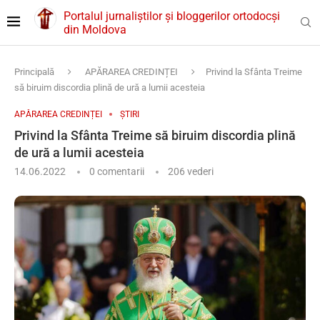
Portalul jurnaliștilor și bloggerilor ortodocși
din Moldova
Principală
APĂRAREA CREDINȚEI
Privind la Sfânta Treime
să biruim discordia plină de ură a lumii acesteia
APĂRAREA CREDINȚEI
ȘTIRI
Privind la Sfânta Treime să biruim discordia plină
de ură a lumii acesteia
14.06.2022
0 comentarii
206
vederi