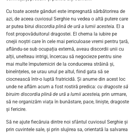
Cu toate aceste gânduri este impregnată sărbătorirea de
azi, de aceea cuviosul Serghie nu vedea o altă putere care
ar putea birui
discordia plină de ură a lumii acesteia.
El a
fost propovăduitorul dragostei. El chema la iubire pe
cnejii noștri care în cele mai periculoase vremi pentru țară,
aflându-se sub ocupația externă, aveau discordii unii cu
alții, unelteau intrigi, încercau să negocieze pentru sine
mai multe împuterniciri de la conducerea străină și,
bineînțeles, se urau unul pe altul, fiind gata să se
ciocnească într-o luptă fratricidă. Și anume din acest loc
unde ne aflăm acum a fost rostiră predica:
cu dragoste
să
biruim discordia plină de ură a lumii acesteia,
prin urmare,
să ne organizăm viața în bunăstare, pace, liniște, dragoste
și fericire.
Să ne ajute fiecăruia dintre noi sfântul cuviosul Serghie și
prin cuvintele sale, și prin slujirea sa, orientată la salvarea