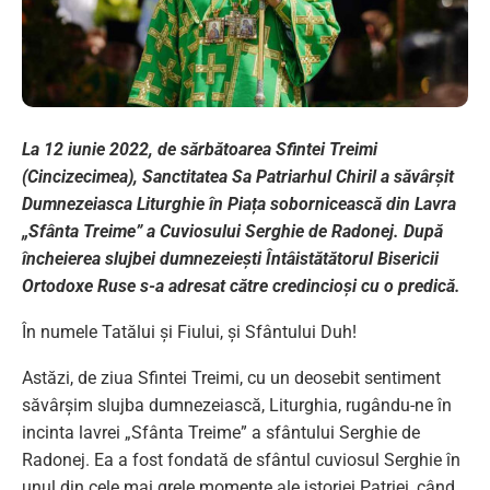
La 12 iunie 2022, de sărbătoarea Sfintei Treimi
(Cincizecimea), Sanctitatea Sa Patriarhul Chiril a săvârșit
Dumnezeiasca Liturghie în Piața sobornicească din Lavra
„Sfânta Treime” a Cuviosului Serghie de Radonej. După
încheierea slujbei dumnezeiești Întâistătătorul Bisericii
Ortodoxe Ruse s-a adresat către credincioși cu o predică.
În numele Tatălui și Fiului, și Sfântului Duh!
Astăzi, de ziua Sfintei Treimi, cu un deosebit sentiment
săvârșim slujba dumnezeiască, Liturghia, rugându-ne în
incinta lavrei „Sfânta Treime” a sfântului Serghie de
Radonej. Ea a fost fondată de sfântul cuviosul Serghie în
unul din cele mai grele momente ale istoriei Patriei, când