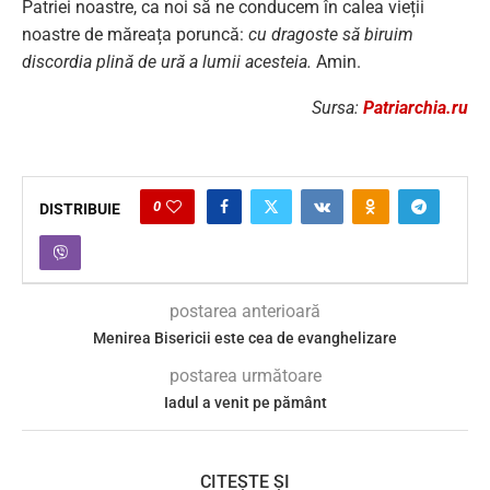
Patriei noastre, ca noi să ne conducem în calea vieții
noastre de măreața poruncă:
cu dragoste
să biruim
discordia plină de ură a lumii acesteia.
Amin.
Sursa
:
Patriarchia.ru
0
DISTRIBUIE
postarea anterioară
Menirea Bisericii este cea de evanghelizare
postarea următoare
Iadul a venit pe pământ
CITEȘTE ȘI