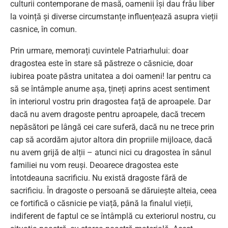
culturii contemporane de masă, oamenii își dau frâu liber
la voință și diverse circumstanțe influențează asupra vieții
casnice, în comun.
Prin urmare, memorați cuvintele Patriarhului: doar
dragostea este în stare să păstreze o căsnicie, doar
iubirea poate păstra unitatea a doi oameni! Iar pentru ca
să se întâmple anume așa, țineți aprins acest sentiment
în interiorul vostru prin dragostea față de aproapele. Dar
dacă nu avem dragoste pentru aproapele, dacă trecem
nepăsători pe lângă cei care suferă, dacă nu ne trece prin
cap să acordăm ajutor altora din propriile mijloace, dacă
nu avem grijă de alții – atunci nici cu dragostea în sânul
familiei nu vom reuși. Deoarece dragostea este
întotdeauna sacrificiu. Nu există dragoste fără de
sacrificiu. În dragoste o persoană se dăruiește alteia, ceea
ce fortifică o căsnicie pe viață, până la finalul vieții,
indiferent de faptul ce se întâmplă cu exteriorul nostru, cu