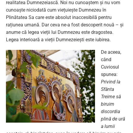
realitatea Dumnezeiască. Noi nu cunoaștem și nu vom
cunoaște niciodată cum viețuiește Dumnezeu în
Plinătatea Sa care este absolut inaccesibilă pentru
rațiunea umană. Dar ceva ne-a fost descoperit nouă – și
anume că legea vieții lui Dumnezeu este dragostea.
Legea interioară a vieții Dumnezeiești este iubirea.
De aceea,
când
Cuviosul
spunea:
Privind la
Sfânta
Treime să
biruim
discordia
plină de ură
a lumii