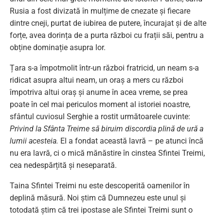
Rusia a fost divizată în mulțime de cnezate și fiecare
dintre cneji, purtat de iubirea de putere, încurajat și de alte
forțe, avea dorința de a purta război cu frații săi, pentru a
obține dominație asupra lor.
Țara s-a împotmolit într-un război fratricid, un neam s-a
ridicat asupra altui neam, un oraș a mers cu război
împotriva altui oraș și anume în acea vreme, se prea
poate în cel mai periculos moment al istoriei noastre,
sfântul cuviosul Serghie a rostit următoarele cuvinte:
Privind la Sfânta Treime să biruim discordia plină de ură a
lumii acesteia.
El a fondat această lavră – pe atunci încă
nu era lavră, ci o mică mănăstire în cinstea Sfintei Treimi,
cea nedespărțită și neseparată.
Taina Sfintei Treimi nu este descoperită oamenilor în
deplină măsură. Noi știm că Dumnezeu este unul și
totodată știm că trei ipostase ale Sfintei Treimi sunt o