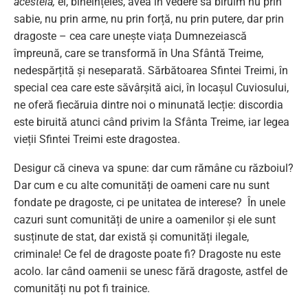
acesteia,
el, bineînțeles, avea în vedere să biruim nu prin
sabie, nu prin arme, nu prin forță, nu prin putere, dar prin
dragoste – cea care unește viața Dumnezeiască
împreună, care se transformă în Una Sfântă Treime,
nedespărțită și neseparată. Sărbătoarea Sfintei Treimi, în
special cea care este săvârșită aici, în locașul Cuviosului,
ne oferă fiecăruia dintre noi o minunată lecție: discordia
este biruită atunci când privim la Sfânta Treime, iar legea
vieții Sfintei Treimi este dragostea.
Desigur că cineva va spune: dar cum rămâne cu războiul?
Dar cum e cu alte comunități de oameni care nu sunt
fondate pe dragoste, ci pe unitatea de interese? În unele
cazuri sunt comunități de unire a oamenilor și ele sunt
susținute de stat, dar există și comunități ilegale,
criminale! Ce fel de dragoste poate fi? Dragoste nu este
acolo. Iar când oamenii se unesc fără dragoste, astfel de
comunități nu pot fi trainice.