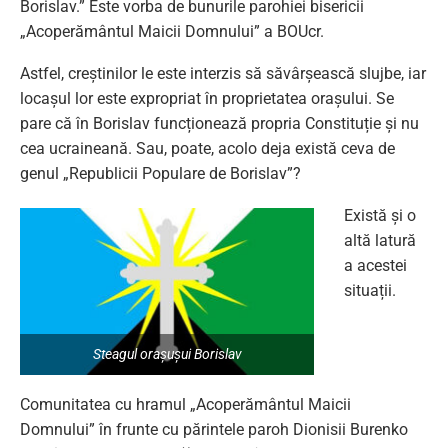
Borislav.” Este vorba de bunurile parohiei bisericii
„Acoperământul Maicii Domnului” a BOUcr.
Astfel, creștinilor le este interzis să săvârșească slujbe, iar
locașul lor este expropriat în proprietatea orașului. Se
pare că în Borislav funcționează propria Constituție și nu
cea ucraineană. Sau, poate, acolo deja există ceva de
genul „Republicii Populare de Borislav”?
Există și o
altă latură
a acestei
situații.
Steagul orașușui Borislav
Comunitatea cu hramul „Acoperământul Maicii
Domnului” în frunte cu părintele paroh Dionisii Burenko