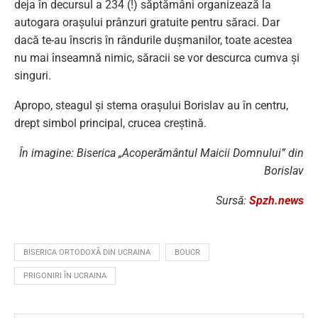
deja în decursul a 234 (!) săptămâni organizează la
autogara orașului prânzuri gratuite pentru săraci. Dar
dacă te-au înscris în rândurile dușmanilor, toate acestea
nu mai înseamnă nimic, săracii se vor descurca cumva și
singuri.
Apropo, steagul și stema orașului Borislav au în centru,
drept simbol principal, crucea creștină.
În imagine: Biserica „Acoperământul Maicii Domnului” din
Borislav
Sursă:
Spzh.news
BISERICA ORTODOXĂ DIN UCRAINA
BOUCR
PRIGONIRI ÎN UCRAINA