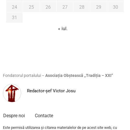
24
25
26
27
28
29
30
31
« iul.
Fondatorul portalului –
Asociația Obștească „Tradiția – XXI”
Redactor-șef Victor Josu
Despre noi
Contacte
Este permisă utilizarea și citarea materialelor de pe acest site web, cu