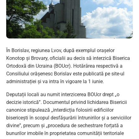
În Borislav, regiunea Lvov, după exemplul orașelor
Konotop și Brovary, oficialii au decis să interzică Biserica
Ortodoxă din Ucraina (BOUcr). Hotărârea respectivă a
Consiliului orășenesc Borislav este publicată pe site-ul
administrației și va intra în vigoare la 1 iunie.
Deputații locali au numit interzicerea BOUcr drept „o
decizie istorică”. Documentul privind lichidarea Bisericii
canonice stipulează „interdicția folosirii edificiilor
bisericești în scopul desfășurării întrunirilor și a serviciilor
divine”, precum și „procedura de sechestrare forțată a
bunurilor imobile în proprietatea comunității teritoriale