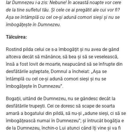
Iar Dumnezeu i-a zis: Nebune! În această noapte vor cere
de la tine sufletul tău. Şi cele ce ai pregătit ale cui vor fi?
Aşa se întâmplă cu cel ce-şi adună comori sieşi şi nu se
îmbogăţeşte în Dumnezeu.
Tâlcuirea:
Rostind pilda celui ce s-a îmbogăţit şi nu avea de gând
altceva decât să mănânce, să bea şi să se veselească,
însă a fost lovit de moarte, neapucând să se înfrupte din
desfătările aşteptate, Domnul a încheiat: „Aşa se
întâmplă cu cel ce-şi adună comori sieşi şi nu se
îmbogăţeşte în Dumnezeu”.
Bogaţii, uitând de Dumnezeu, nu se gândesc decât la
desfătările trupeşti. Cei ce doresc să scape de soarta
amară a bogatului din pildă, să nu-şi „adune sieşi, ci să se
îmbogăţească numai în Dumnezeu”; şi întrucât bogăţia e
de la Dumnezeu, închin-o Lui atunci când îţi vine şi va fi