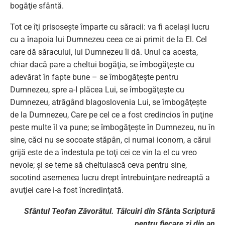
bogăţie sfântă.
Tot ce îţi prisoseşte împarte cu săracii: va fi acelaşi lucru
cu a înapoia lui Dumnezeu ceea ce ai primit de la El. Cel
care dă săracului, lui Dumnezeu îi dă. Unul ca acesta,
chiar dacă pare a cheltui bogăţia, se îmbogăţeşte cu
adevărat în fapte bune – se îmbogăţeşte pentru
Dumnezeu, spre a-I plăcea Lui, se îmbogăţeşte cu
Dumnezeu, atrăgând blagoslovenia Lui, se îmbogăţeşte
de la Dumnezeu, Care pe cel ce a fost credincios în puţine
peste multe îl va pune; se îmbogăţeşte în Dumnezeu, nu în
sine, căci nu se socoate stăpân, ci numai iconom, a cărui
grijă este de a îndestula pe toţi cei ce vin la el cu vreo
nevoie; şi se teme să cheltuiască ceva pentru sine,
socotind asemenea lucru drept întrebuinţare nedreaptă a
avuţiei care i-a fost încredinţată.
Sfântul Teofan Zăvorâtul. Tâlcuiri din Sfânta Scriptură
pentru fiecare zi din an