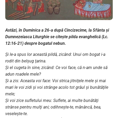
Astăzi, în Duminica a 26-a după Cincizecime, la Sfânta și
Dumnezeiasca Liturghie se citește pilda evanghelică (Lc.
12:16-21) despre bogatul nebun.
Şi le-a spus lor această pildă, zicând: Unui om bogat i-a
rodit din belşug ţarina.
Şi el cugeta în sine, zicând: Ce voi face, că n-am unde să
adun roadele mele?
Şi a zis: Aceasta voi face: Voi strica jitniţele mele şi mai
mari le voi zidi şi voi strânge acolo tot grâul şi bunătăţile
mele;
Şi voi zice sufletului meu: Suflete, ai multe bunătăţi
strânse pentru mulţi ani; odihneşte-te, mănâncă, bea,
veseleşte-te.